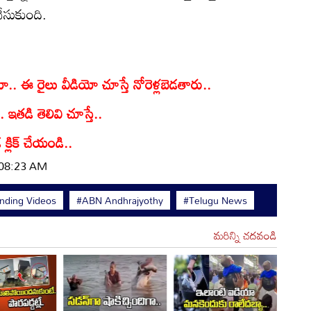
ేసుకుంది.
 ఈ రైలు వీడియో చూస్తే నోరెళ్లబెడతారు..
 ఇతడి తెలివి చూస్తే..
 క్లిక్ చేయండి..
| 08:23 AM
nding Videos
#ABN Andhrajyothy
#Telugu News
మరిన్ని చదవండి