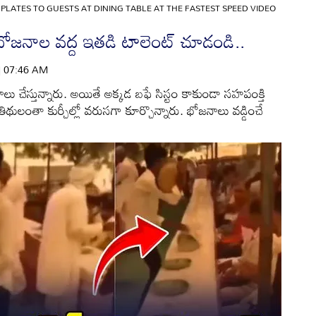
PLATES TO GUESTS AT DINING TABLE AT THE FASTEST SPEED VIDEO
. భోజనాల వద్ద ఇతడి టాలెంట్ చూడండి..
 | 07:46 AM
 చేస్తున్నారు. అయితే అక్కడ బఫే సిస్టం కాకుండా సహపంక్తి
థులంతా కుర్చీల్లో వరుసగా కూర్చొన్నారు. భోజనాలు వడ్డించే