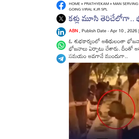
HOME
»
PRATHYEKAM
»
MAN SERVING 
GOING VIRAL KJR SPL
కళ్లు మూసి తెరిచేలోగా.
ABN
, Publish Date - Apr 10 , 2026
ఓ శుభకార్యంలో అతిథులంతా భోజనాలు
భోజనాలు ఏర్పాటు చేశారు. దీంతో అతి
సమయం అవగానే ముందుగా..