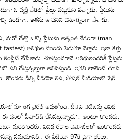
ఓ వ్యక్తి చేతిలో ప్లేట్లు పట్టుకుని వచ్చాడు. ప్లేటును
వాల్సి ఉండగా.. ఇతను ఆ పనిని వినూత్నంగా చేశాడు.
కుని, మరో చేత్తో ఒక్కో ప్లేటును అత్యంత వేగంగా (man
fastest) అతిథుల ముందు పెడుతూ వెళ్లాడు. ఇలా కళ్లు
 కంప్లీట్ చేసేశాడు. చూస్తుండగానే అతిథులందరికీ ప్లేట్లను
పని చేస్తున్నట్లుగా అనిపిస్తుంది. ఇతని టాలెంట్ చూసి
. కొందరు దీన్ని వీడియో తీసి, సోషల్ మీడియాలో షేర్
యాలోనూ తెగ వైరల్ అవుతోంది. దీనిపై నెటిజన్లు వివిధ
ు ఈ పనిలో పీహెచ్‌డీ చేసినట్లున్నాడు’.. అంటూ కొందరు,
 అంటూ మరికొందరు, వివిధ రకాల ఎమోజీలతో ఇంకొందరు
 రాస్తున్న సమయానికి.. ఈ వీడియో 97కి పైగా లైక్‌లు,