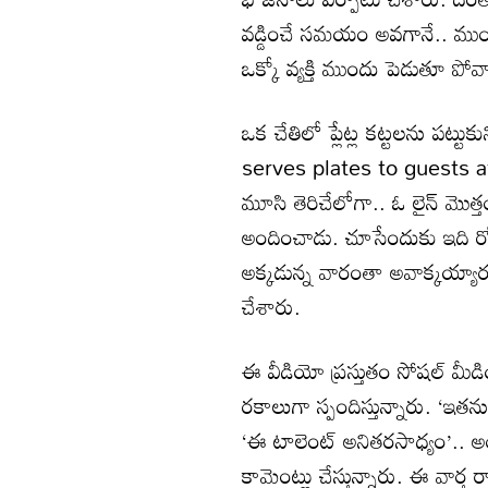
వడ్డించే సమయం అవగానే.. ముందుగా 
ఒక్కో వ్యక్తి ముందు పెడుతూ పో
ఒక చేతిలో ప్లేట్ల కట్టలను పట్టు
serves plates to guests at 
మూసి తెరిచేలోగా.. ఓ లైన్ మొత్తం
అందించాడు. చూసేందుకు ఇది రోబో 
అక్కడున్న వారంతా అవాక్కయ్యారు
చేశారు.
ఈ వీడియో ప్రస్తుతం సోషల్ మీడి
రకాలుగా స్పందిస్తున్నారు. ‘ఇతన
‘ఈ టాలెంట్ అనితరసాధ్యం’..
కామెంట్లు చేస్తున్నారు. ఈ వార్త