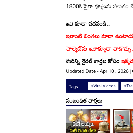
1800కి పైగా వ్యూస్‌ను సొంతం చ
ఇవి కూడా చదవండి..
ఇలాంటి వింతలు కూడా ఉంటాయా..
హెల్మెట్‌ను ఇలాక్కూడా వాడొచ్చు..
మరిన్ని వైరల్ వార్తల కోసం
ఇక్కడ
Updated Date - Apr 10 , 2026 
#Viral Videos
#Tre
Tags
సంబంధిత వార్తలు