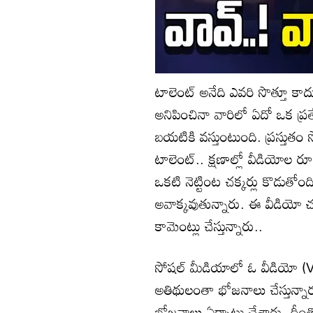
టాలెంట్ అనేది ఎవరి సొత్తూ కాద
అనిపించినా వారిలో ఏదో ఒక ప్ర
బయటికి వస్తుంటుంది. ప్రస్త
టాలెంట్.. క్షణాల్లో వీడియోల
ఒకటి నెట్టింట చక్కర్లు కొడుతోంద
అవాక్కవుతున్నారు. ఈ వీడియో 
కామెంట్లు చేస్తున్నారు..
సోషల్ మీడియాలో ఓ వీడియో (Vi
అతిథులంతా భోజనాలు చేస్తున్నా
భోజనాలు ఏర్పాటు చేశారు. దీంత