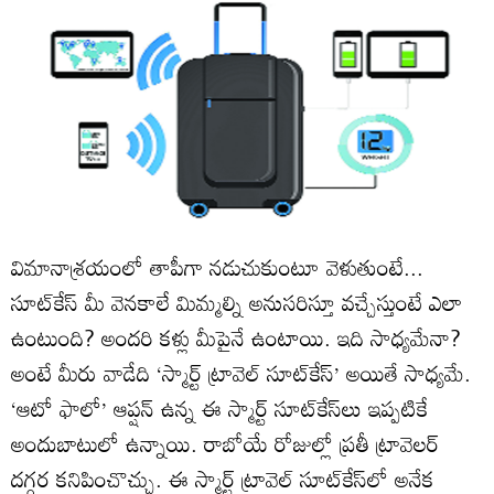
విమానాశ్రయంలో తాపీగా నడుచుకుంటూ వెళుతుంటే...
సూట్‌కేస్‌ మీ వెనకాలే మిమ్మల్ని అనుసరిస్తూ వచ్చేస్తుంటే ఎలా
ఉంటుంది? అందరి కళ్లు మీపైనే ఉంటాయి. ఇది సాధ్యమేనా?
అంటే మీరు వాడేది ‘స్మార్ట్‌ ట్రావెల్‌ సూట్‌కేస్‌’ అయితే సాధ్యమే.
‘ఆటో ఫాలో’ ఆప్షన్‌ ఉన్న ఈ స్మార్ట్‌ సూట్‌కేస్‌లు ఇప్పటికే
అందుబాటులో ఉన్నాయి. రాబోయే రోజుల్లో ప్రతీ ట్రావెలర్‌
దగ్గర కనిపించొచ్చు. ఈ స్మార్ట్‌ ట్రావెల్‌ సూట్‌కేస్‌లో అనేక