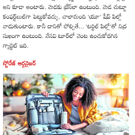
అని కూడా అంటారు. మెడకు బ్రేస్‌లా ఉంటుంది. మెడ చుట్టూ
కంఫర్ట్‌బుల్‌గా పెట్టుకోవచ్చు. చాలామంది ‘యూ’ షేప్‌ పిల్లో
వాడుతుంటారు. కానీ దానితో పోల్చితే... ‘టర్టిల్‌ పిల్లో’తో నిద్ర
సుఖంగా ఉంటుంది. వేసవి టూర్‌లో వెంట ఉంచుకోదగిన
గ్యాడ్జెట్‌ ఇది.
స్టోరేజ్‌ ఆర్గనైజర్‌