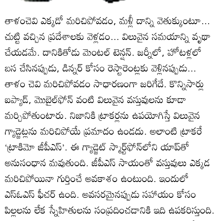
తాళంచెవి ఎక్కడో మరిచిపోవడం, మళ్లీ దాన్ని వెతుక్కుంటూ...
చుట్టి వచ్చిన ప్రదేశాలకు వెళ్లడం... విలువైన సమయాన్ని వృథా
చేయడమే. దానికితోడు మెంటల్‌ టెన్షన్‌. జర్నీలో, హోటళ్లలో
బస చేసినప్పుడు, డిన్నర్‌ కోసం రెస్టారెంట్లకు వెళ్లినప్పుడు...
తాళం చెవి మరిచిపోవడం సాధారణంగా జరిగేదే. కొన్నిసార్లు
ఐప్యాడ్‌, మొబైల్‌ఫోన్‌ వంటి విలువైన వస్తువులను కూడా
మర్చిపోతుంటారు. నిజానికి ట్రాకర్లను ఉపయోగిస్తే విలువైన
గ్యాడ్జెట్లను మరిచిపోయే ప్రమాదం ఉండదు. అలాంటి ట్రాకరే
‘ట్రాకిమో జీపీఎస్‌’. ఈ గ్యాడ్జెట్‌ స్మార్ట్‌ఫోన్‌లోని యాప్‌తో
అనుసంధాన మవుతుంది. జీపీఎస్‌ సాయంతో వస్తువులు ఎక్కడ
మరిచిపోయినా గుర్తించే అవకాశం ఉంటుంది. ఇందులో
ఎస్‌ఓఎస్‌ ఫీచర్‌ ఉంది. అవసరమైనప్పుడు సహాయం కోసం
పిల్లలను లేక స్నేహితులను సంప్రదించడానికి ఇది ఉపకరిస్తుంది.