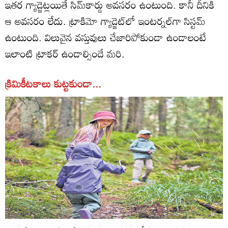
ఇతర గ్యాడ్జెట్లయితే సిమ్‌కార్డు అవసరం ఉంటుంది. కానీ దీనికి
ఆ అవసరం లేదు. ట్రాకిమో గ్యాడ్జెట్‌లో ఇంటర్నల్‌గా సిస్టమ్‌
ఉంటుంది. విలువైన వస్తువులు చేజారిపోకుండా ఉండాలంటే
ఇలాంటి ట్రాకర్‌ ఉండాల్సిందే మరి.
క్రిమికీటకాలు కుట్టకుండా...