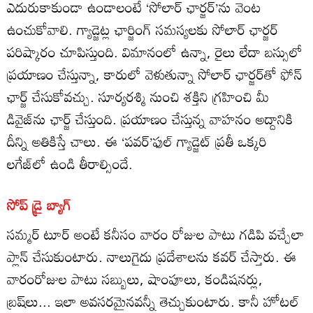
ఎదురుకాకుండా ఉండాలంటే ‘సోలార్‌ ఛార్జర్‌’ను వెంట
ఉంచుకోవాలి. గ్యాడ్జెట్ల ఛార్జింగ్‌ సమస్యలకు సోలార్‌ ఛార్జర్‌
పరిష్కారం చూపిస్తుంది. విమానంలో ఉన్నా, రైలు లేదా బస్సులో
ప్రయాణం చేస్తున్నా, కారులో వెళుతున్నా సోలార్‌ ఛార్జర్‌తో ఫోన్‌
ఛార్జ్‌ చేసుకోవచ్చు. సూర్యరశ్మి నుంచి శక్తిని గ్రహించి మీ
డివైజ్‌ను ఛార్జ్‌ చేస్తుంది. ప్రయాణం చేస్తున్న వాహనం అద్దానికి
దీన్ని అతికిస్తే చాలు. ఈ ‘పవర్‌’ఫుల్‌ గ్యాడ్జెట్‌ ప్రతీ ఒక్కరి
లగేజ్‌లో ఉండి తీరాల్సిందే.
సోప్‌ డ్రై బ్యాగ్‌
సమ్మర్‌ టూర్‌ అంటే కనీసం వారం రోజుల పాటు గడిపి వచ్చేలా
ప్లాన్‌ చేసుకుంటారు. నాలుగైదు ప్రదేశాలను కవర్‌ చేస్తారు. ఈ
వారంరోజుల పాటు సబ్బులు, షాంపూలు, కండిషనర్లు,
బ్రష్‌లు... ఇలా అవసరమైనవన్నీ తెచ్చుకుంటారు. కానీ హోటల్‌