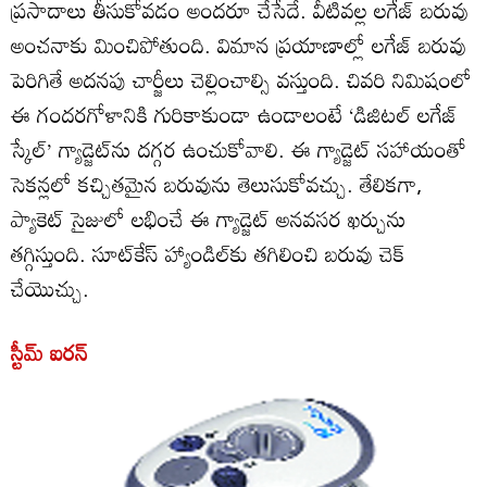
ప్రసాదాలు తీసుకోవడం అందరూ చేసేదే. వీటివల్ల లగేజ్‌ బరువు
అంచనాకు మించిపోతుంది. విమాన ప్రయాణాల్లో లగేజ్‌ బరువు
పెరిగితే అదనపు చార్జీలు చెల్లించాల్సి వస్తుంది. చివరి నిమిషంలో
ఈ గందరగోళానికి గురికాకుండా ఉండాలంటే ‘డిజిటల్‌ లగేజ్‌
స్కేల్‌’ గ్యాడ్జెట్‌ను దగ్గర ఉంచుకోవాలి. ఈ గ్యాడ్జెట్‌ సహాయంతో
సెకన్లలో కచ్చితమైన బరువును తెలుసుకోవచ్చు. తేలికగా,
ప్యాకెట్‌ సైజులో లభించే ఈ గ్యాడ్జెట్‌ అనవసర ఖర్చును
తగ్గిస్తుంది. సూట్‌కేస్‌ హ్యాండిల్‌కు తగిలించి బరువు చెక్‌
చేయొచ్చు.
స్టీమ్‌ ఐరన్‌