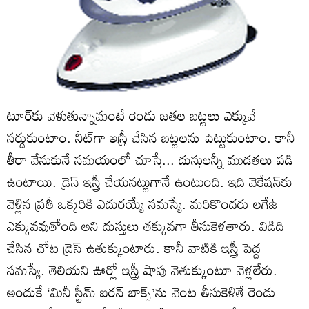
టూర్‌కు వెళుతున్నామంటే రెండు జతల బట్టలు ఎక్కువే
సర్దుకుంటాం. నీట్‌గా ఇస్ర్తీ చేసిన బట్టలను పెట్టుకుంటాం. కానీ
తీరా వేసుకునే సమయంలో చూస్తే... దుస్తులన్నీ ముడతలు పడి
ఉంటాయి. డ్రెస్‌ ఇస్త్రీ చేయనట్టుగానే ఉంటుంది. ఇది వెకేషన్‌కు
వెళ్లిన ప్రతీ ఒక్కరికి ఎదురయ్యే సమస్యే. మరికొందరు లగేజ్‌
ఎక్కువవుతోంది అని దుస్తులు తక్కువగా తీసుకెళతారు. విడిది
చేసిన చోట డ్రెస్‌ ఉతుక్కుంటారు. కానీ వాటికి ఇస్త్రీ పెద్ద
సమస్యే. తెలియని ఊర్లో ఇస్త్రీ షాపు వెతుక్కుంటూ వెళ్లలేరు.
అందుకే ‘మినీ స్టీమ్‌ ఐరన్‌ బాక్స్‌’ను వెంట తీసుకెళితే రెండు