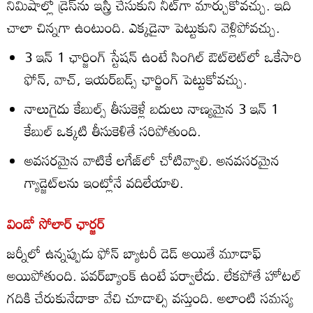
నిమిషాల్లో డ్రెస్‌ను ఇస్త్రీ చేసుకుని నీట్‌గా మార్చుకోవచ్చు. ఇది
చాలా చిన్నగా ఉంటుంది. ఎక్కడైనా పెట్టుకుని వెళ్లిపోవచ్చు.
3 ఇన్‌ 1 ఛార్జింగ్‌ స్టేషన్‌ ఉంటే సింగిల్‌ ఔట్‌లెట్‌లో ఒకేసారి
ఫోన్‌, వాచ్‌, ఇయర్‌బడ్స్‌ ఛార్జింగ్‌ పెట్టుకోవచ్చు.
నాలుగైదు కేబుల్స్‌ తీసుకెళ్లే బదులు నాణ్యమైన 3 ఇన్‌ 1
కేబుల్‌ ఒక్కటి తీసుకెళితే సరిపోతుంది.
అవసరమైన వాటికే లగేజ్‌లో చోటివ్వాలి. అనవసరమైన
గ్యాడ్జెట్‌లను ఇంట్లోనే వదిలేయాలి.
విండో సోలార్‌ ఛార్జర్‌
జర్నీలో ఉన్నప్పుడు ఫోన్‌ బ్యాటరీ డెడ్‌ అయితే మూడాఫ్‌
అయిపోతుంది. పవర్‌బ్యాంక్‌ ఉంటే పర్వాలేదు. లేకపోతే హోటల్‌
గదికి చేరుకునేదాకా వేచి చూడాల్సి వస్తుంది. అలాంటి సమస్య