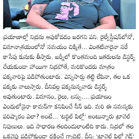
ప్రయాణాల్లో నిద్రను ఆపుకోవడం జరగని పని. రైల్వేస్టేషన్‌లోనో,
విమానాశ్రయంలోనో సమయం చిక్కితే... ఎంతటివారైనా సరే
కాసేపు కునుకు తీస్తారు. జర్నీలో కొంతమంది ఇతరులను డిస్టర్బ్‌
చేయకుండా హాయిగా నిద్రపోతే, మరికొందరు మాత్రం
పక్కవారిపై పడిపోతుంటారు. ఎన్నిసార్లు తట్టి లేపినా, తల ఒక
పక్కకు వాలుస్తారు. దీనివల్ల పక్కనున్నవారు డిస్టర్బ్‌
అవుతుంటారు. విమానం, రైలు, బస్సు.... ప్రయాణం
ఎందులోనైనా కామన్‌గా కనిపించే సీన్‌ ఇది. మరి ఈ సమస్యకు
పరిష్కారం ఎలా? అంటే... ‘టర్టిల్‌ పిల్లో’ అంటున్నారు ట్రావెల్‌
నిపుణులు. ఇది సాధారణ తలదిండులాంటిది కాదు. నిద్రలో తల
ఒకవైపు పడిపోకుండా రక్షించే గ్యాడ్జెట్‌. దీన్ని ‘ట్రావెల్‌ పిల్లో గైడ్‌’