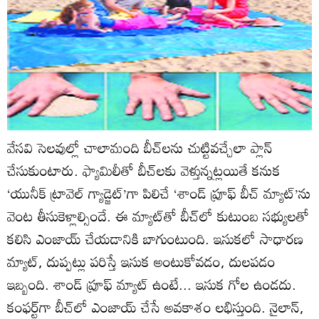
వేసవి సెలవుల్లో చాలామంది బీచ్‌లను చుట్టివచ్చేలా ప్లాన్‌
చేసుకుంటారు. ఫ్యామిలీతో బీచ్‌లకు వెళ్తున్నట్లయితే కనుక
‘యునీక్‌ ట్రావెల్‌ గ్యాడ్జెట్‌’గా పిలిచే ‘శాండ్‌ ప్రూఫ్‌ బీచ్‌ మ్యాట్‌’ను
వెంట తీసుకెళ్లాల్సిందే. ఈ మ్యాట్‌తో బీచ్‌లో కుటుంబ సభ్యులతో
కలిసి ఎంజాయ్‌ చేయడానికి బాగుంటుంది. ఇసుకలో సాధారణ
మ్యాట్‌, దుప్పట్లు పరిస్తే ఇసుక అంటుకోవడం, దులపడం
ఇబ్బంది. శాండ్‌ ప్రూఫ్‌ మ్యాట్‌ ఉంటే... ఇసుక గోల ఉండదు.
కంఫర్ట్‌గా బీచ్‌లో ఎంజాయ్‌ చేసే అవకాశం లభిస్తుంది. నైలాన్‌,