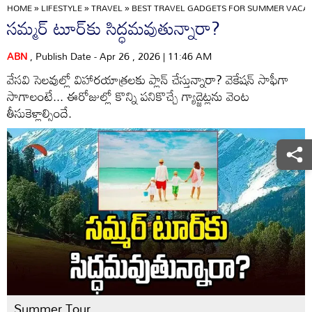
HOME
»
LIFESTYLE
»
TRAVEL
»
BEST TRAVEL GADGETS FOR SUMMER VACAT
సమ్మర్‌ టూర్‌కు సిద్ధమవుతున్నారా?
ABN
, Publish Date - Apr 26 , 2026 | 11:46 AM
వేసవి సెలవుల్లో విహారయాత్రలకు ప్లాన్‌ చేస్తున్నారా? వెకేషన్‌ సాఫీగా
సాగాలంటే... ఈరోజుల్లో కొన్ని పనికొచ్చే గ్యాడ్జెట్లను వెంట
తీసుకెళ్లాల్సిందే.
Summer Tour