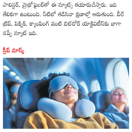
పాలిస్టర్‌, మైక్రోఫైబర్‌తో ఈ మ్యాట్స్‌ తయారుచేస్తారు. ఇది
తేలికగా ఉంటుంది. నీటిలో తడిసినా క్షణాల్లో ఆరుతుంది. బీచ్‌
ట్రిప్‌, పిక్నిక్‌, క్యాంపింగ్‌ వంటి ఔట్‌డోర్‌ యాక్టివిటీస్‌కు బాగా
నప్పే మ్యాట్‌ ఇది.
స్లీప్‌ మాస్క్‌