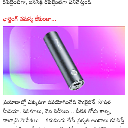
రీపెల్లెంట్‌గా, ఇన్‌సెక్ట్‌ రీపెల్లెంట్‌గా పనిచేస్తుంది.
ఛార్జింగ్‌ సమస్య లేకుండా...
ప్రయాణాల్లో ఎక్కువగా ఉపయోగించేది మొబైల్‌నే. సోషల్‌
మీడియా, సినిమాలు, వెబ్‌ సిరీస్‌లు... వీటికి తోడు కాల్స్‌,
వాట్సాప్‌ మెసేజ్‌లు... కనువిందు చేసే ప్రకృతి అందాలు కనిపిస్తే