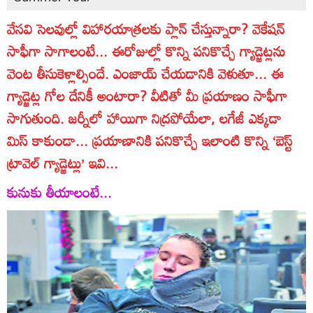
వేసవి సెలవుల్లో విహారయాత్రలకు ప్లాన్‌ చేస్తున్నారా? వెకేషన్‌
సాఫీగా సాగాలంటే... ఈరోజుల్లో కొన్ని పనికొచ్చే గ్యాడ్జెట్లను
వెంట తీసుకెళ్లాల్సిందే. ఎంజాయ్‌ చేయడానికి వెళుతూ... ఈ
గ్యాడ్జెట్ల గోల దేనికీ అంటారా? వీటితో మీ ప్రయాణం సాఫీగా
సాగుతుంది. జర్నీలో హాయిగా నిద్రపోయేలా, లగేజీ ఎక్కడా
మిస్‌ కాకుండా... ప్రయాణానికి పనికొచ్చే ఇలాంటి కొన్ని ‘బెస్ట్‌
ట్రావెల్‌ గ్యాడ్జెట్లు’ ఇవి...
కునుకు తీయాలంటే...