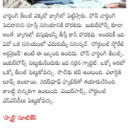
ఛార్జింగ్‌ కేబుల్‌ ఎక్కడో బ్యాగ్‌లో పెట్టేస్తారు. ఫోన్‌ ఛార్జింగ్‌
పెడదామని చూస్తే సమయానికి దొరకదు. ఇయర్‌ఫోన్స్‌ కూడా
అంతే. బ్యాగులో వస్తువులన్నీ తీస్తే కానీ దొరకవు. అందరికీ ఇది
ఏదో ఒక సమయంలో ఎదురయ్యే సమస్యనే. ‘పోర్టబుల్‌ స్టోరేజ్‌
ఆర్గనైజర్‌’ ఉంటే ఈ ఇబ్బంది ఉండదు. ఫోన్‌ ఛార్జింగ్‌ కేబుల్స్‌,
ఇయర్‌ఫోన్స్‌ పెట్టుకునేందుకు ఇది సరైన గ్యాడ్జెట్‌. ఒక్కో అరలో
ఒక్కో కేబుల్‌ పెట్టుకోవచ్చు. పౌచ్‌కు జిప్‌ ఉంటుంది. ఎలాస్టిక్‌
లూప్స్‌ ఉంటాయి. వెదర్‌ప్రూఫ్‌ ఫ్యాబ్రిక్‌తో తయారుచేసింది
కాబట్టి మన్నికగా ఉంటుంది. ఎయిర్‌పాడ్స్‌, పోర్టబుల్‌
ఎస్‌ఎస్‌డీలు పెట్టుకోవచ్చు.
‘స్మార్ట్‌’ సూట్‌కేస్‌