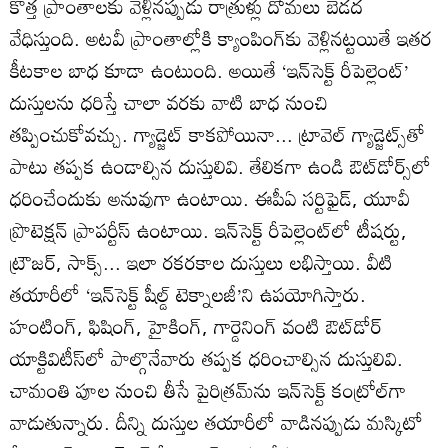
కొత్త ప్రాంతాలకు వెళ్లినప్పుడు రాత్రుళ్లు దోమలు బెడద
వేధిస్తుంది. అటవీ ప్రాంతాల్లోకి క్యాంపింగ్‌కు వెళ్లినట్టయితే ఇతర
కీటకాల బాధ కూడా ఉంటుంది. అయితే ‘ఇన్‌సెక్ట్‌ రీపెల్లెంట్‌’
దుస్తులను ధరిస్తే చాలా వరకు వాటి బాధ నుంచి
తప్పించుకోవచ్చు. గ్యాడ్జెట్‌ కాకపోయినా... ట్రావెల్‌ గ్యాడ్జెట్స్‌తో
పాటు తప్పక ఉండాల్సిన దుస్తులివి. తేలికగా ఉండి ఔట్‌డోర్స్‌లో
ధరించేందుకు అనువుగా ఉంటాయి. ఈపీఏ సర్టిఫైడ్‌, యూవీ
ప్రొటెక్షన్‌ ప్రాపర్టీస్‌ ఉంటాయి. ఇన్‌సెక్ట్‌ రీపెల్లెంట్‌లో టీషర్టు,
ట్రౌజర్‌, సాక్స్‌... ఇలా రకరకాల దుస్తులు లభిస్తాయి. వీటి
తయారీలో ‘ఇన్‌సెక్ట్‌ షీల్డ్‌ టెక్నాలజీ’ని ఉపయోగిస్తారు.
హంటింగ్‌, ఫిషింగ్‌, హైకింగ్‌, గార్డెనింగ్‌ వంటి ఔట్‌డోర్‌
యాక్టివిటీస్‌లో పాల్గొనేవారు తప్పక ధరించాల్సిన దుస్తులివి.
చామంతి పూల నుంచి తీసే పైరిత్రమ్‌ను ఇన్‌సెక్ట్‌ కంట్రోల్‌గా
వాడుతున్నారు. దీన్ని దుస్తుల తయారీలో వాడినప్పుడు మస్కిటో