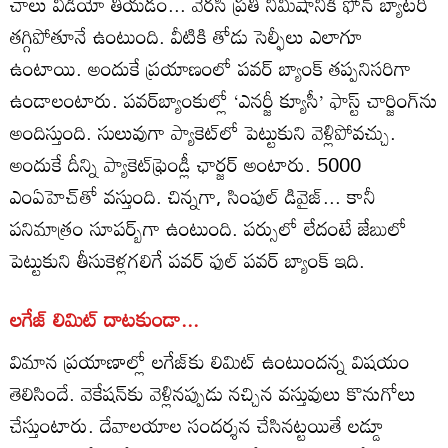
చాలు వీడియో తీయడం... వెరసి ప్రతీ నిమిషానికి ఫోన్‌ బ్యాటరీ
తగ్గిపోతూనే ఉంటుంది. వీటికి తోడు సెల్ఫీలు ఎలాగూ
ఉంటాయి. అందుకే ప్రయాణంలో పవర్‌ బ్యాంక్‌ తప్పనిసరిగా
ఉండాలంటారు. పవర్‌బ్యాంకుల్లో ‘ఎనర్జీ క్యూసీ’ ఫాస్ట్‌ చార్జింగ్‌ను
అందిస్తుంది. సులువుగా ప్యాకెట్‌లో పెట్టుకుని వెళ్లిపోవచ్చు.
అందుకే దీన్ని ప్యాకెట్‌ఫ్రెండ్లీ ఛార్జర్‌ అంటారు. 5000
ఎంఏహెచ్‌తో వస్తుంది. చిన్నగా, సింపుల్‌ డివైజ్‌... కానీ
పనిమాత్రం సూపర్బ్‌గా ఉంటుంది. పర్సులో లేదంటే జేబులో
పెట్టుకుని తీసుకెళ్లగలిగే పవర్‌ ఫుల్‌ పవర్‌ బ్యాంక్‌ ఇది.
లగేజ్‌ లిమిట్‌ దాటకుండా...
విమాన ప్రయాణాల్లో లగేజ్‌కు లిమిట్‌ ఉంటుందన్న విషయం
తెలిసిందే. వెకేషన్‌కు వెళ్లినప్పుడు నచ్చిన వస్తువులు కొనుగోలు
చేస్తుంటారు. దేవాలయాల సందర్శన చేసినట్టయితే లడ్డూ