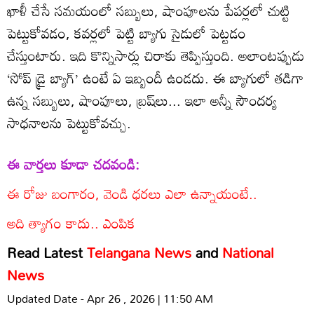
ఖాళీ చేసే సమయంలో సబ్బులు, షాంపూలను పేపర్లలో చుట్టి
పెట్టుకోవడం, కవర్లలో పెట్టి బ్యాగు సైడులో పెట్టడం
చేస్తుంటారు. ఇది కొన్నిసార్లు చిరాకు తెప్పిస్తుంది. అలాంటప్పుడు
‘సోప్‌ డ్రై బ్యాగ్‌’ ఉంటే ఏ ఇబ్బందీ ఉండదు. ఈ బ్యాగులో తడిగా
ఉన్న సబ్బులు, షాంపూలు, బ్రష్‌లు... ఇలా అన్నీ సౌందర్య
సాధనాలను పెట్టుకోవచ్చు.
ఈ వార్తలు కూడా చదవండి:
ఈ రోజు బంగారం, వెండి ధరలు ఎలా ఉన్నాయంటే..
అది త్యాగం కాదు.. ఎంపిక
Read Latest
Telangana News
and
National
News
Updated Date - Apr 26 , 2026 | 11:50 AM