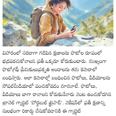
విహారంలో సరదాగా గడిపిన క్షణాలను ఫొటోల రూపంలో
భద్రపరచుకోవాలని ప్రతీ ఒక్కరూ కోరుకుంటారు. ముఖ్యంగా
ఫొటోగ్రఫీ ప్రేమికులుప్రకృతి అందాలను తమ కెమెరాలో
బంధిస్తారు. అలా కెమెరాల్లో బంధించిన ఫొటోలు, వీడియోలను
సోషల్‌మీడియాలో పంచుకోవడం మామూలే. ఫొటోలు,
వీడియోలు బాగా రావాలని కోరుకునేవారు వెంట ఉంచుకోదగిన
ట్రావెల్‌ గ్యాడ్జెట్‌ ‘పోర్టబుల్‌ ట్రైపాడ్‌’. వెకేషన్‌లో ప్రతీ క్షణాన్ని
సులభంగా రికార్డు చేసుకోవడానికి ఈ గ్యాడ్జెట్‌