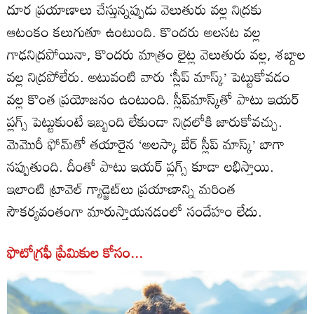
దూర ప్రయాణాలు చేస్తున్నప్పుడు వెలుతురు వల్ల నిద్రకు
ఆటంకం కలుగుతూ ఉంటుంది. కొందరు అలసట వల్ల
గాఢనిద్రపోయినా, కొందరు మాత్రం లైట్ల వెలుతురు వల్ల, శబ్దాల
వల్ల నిద్రపోలేరు. అటువంటి వారు ‘స్లీప్‌ మాస్క్‌’ పెట్టుకోవడం
వల్ల కొంత ప్రయోజనం ఉంటుంది. స్లీప్‌మాస్క్‌తో పాటు ఇయర్‌
ప్లగ్స్‌ పెట్టుకుంటే ఇబ్బంది లేకుండా నిద్రలోకి జారుకోవచ్చు.
మెమొరీ ఫోమ్‌తో తయారైన ‘అలస్కా బేర్‌ స్లీప్‌ మాస్క్‌’ బాగా
నప్పుతుంది. దీంతో పాటు ఇయర్‌ ప్లగ్స్‌ కూడా లభిస్తాయి.
ఇలాంటి ట్రావెల్‌ గ్యాడ్జెట్‌లు ప్రయాణాన్ని మరింత
సౌకర్యవంతంగా మారుస్తాయనడంలో సందేహం లేదు.
ఫొటోగ్రఫీ ప్రేమికుల కోసం...