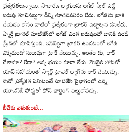
ప్రత్యేకతలున్నాయి. సాధారణ బ్యాగులను లగేజ్‌ స్కేల్‌ పెట్టి
బరువు తూచినట్టుగా దీన్ని తూచనవసరం లేదు. లగేజ్‌ను ట్రాక్‌
చేయడం కోసం వాటిలో ప్రత్యేకంగా ట్రాకర్‌ పెట్టాల్సిన పనిలేదు.
స్మార్ట్‌ ట్రావెల్‌ సూట్‌కేస్‌లో లగేజ్‌ ఎంత బరువుందో దానికి ఉండే
స్ర్కీన్‌లో చూపిస్తుంది. ఇన్‌బిల్ట్‌గా ట్రాకర్‌ ఉండటంతో లగేజ్‌
ఎక్కడుందో సులువుగా ట్రాక్‌ చేయొచ్చు. అంతేకాదు, లాక్‌
చేశామా? లేదా? అన్న భయం కూడా లేదు. మొబైల్‌ ఫోన్‌లో
యాప్‌ సహాయంతో స్మార్ట్‌ ట్రావెల్‌ బ్యాగ్‌ను లాక్‌ చేయొచ్చు.
మరో ప్రత్యేకత ఏమిటంటే సూట్‌కేస్‌ పైభాగంలో ఉన్న
యూఎస్‌బీ పోర్టుతో ఫోన్‌ ఛార్జింగ్‌ పెట్టుకోవచ్చు.
బీచ్‌కు వెళుతుంటే...