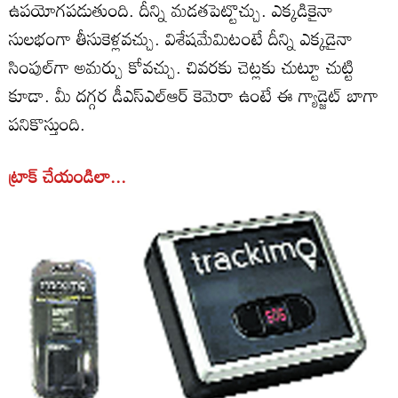
ఉపయోగపడుతుంది. దీన్ని మడతపెట్టొచ్చు. ఎక్కడికైనా
సులభంగా తీసుకెళ్లవచ్చు. విశేషమేమిటంటే దీన్ని ఎక్కడైనా
సింపుల్‌గా అమర్చు కోవచ్చు. చివరకు చెట్లకు చుట్టూ చుట్టి
కూడా. మీ దగ్గర డీఎస్‌ఎల్‌ఆర్‌ కెమెరా ఉంటే ఈ గ్యాడ్జెట్‌ బాగా
పనికొస్తుంది.
ట్రాక్‌ చేయండిలా...