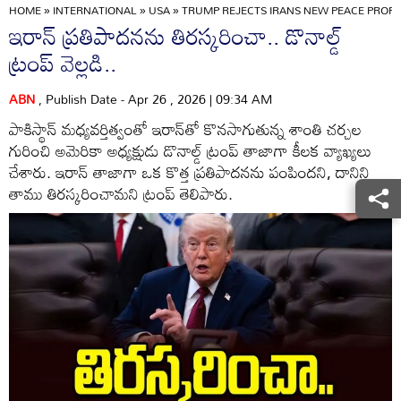
HOME
»
INTERNATIONAL
»
USA
»
TRUMP REJECTS IRANS NEW PEACE PROPO
ఇరాన్ ప్రతిపాదనను తిరస్కరించా.. డొనాల్డ్
ట్రంప్ వెల్లడి..
ABN
, Publish Date - Apr 26 , 2026 | 09:34 AM
పాకిస్థాన్ మధ్యవర్తిత్వంతో ఇరాన్‌తో కొనసాగుతున్న శాంతి చర్చల
గురించి అమెరికా అధ్యక్షుడు డొనాల్డ్ ట్రంప్ తాజాగా కీలక వ్యాఖ్యలు
చేశారు. ఇరాన్ తాజాగా ఒక కొత్త ప్రతిపాదనను పంపిందని, దానిని
తాము తిరస్కరించామని ట్రంప్ తెలిపారు.