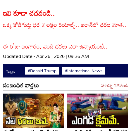
ఇవి కూడా చదవండి..
ఒక్క కోడిగుడ్డు ధర 2 లక్షల రియాల్స్.. ఇరాన్‌లో ధరల మోత..
ఈ రోజు బంగారం, వెండి ధరలు ఎలా ఉన్నాయంటే..
Updated Date - Apr 26 , 2026 | 09:36 AM
#Donald Trump
#International News
Tags
సంబంధిత వార్తలు
మరిన్ని చదవండి