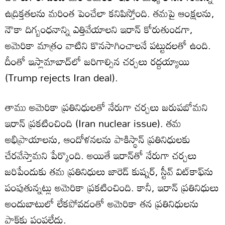
ఉద్రిక్తతలను మరింత పెంచేలా కనిపిస్తోంది. తమపై ఆంక్షలను,
నౌకా దిగ్బంధనాన్ని ఎత్తివేయాలని ఇరాన్ కోరుతుండగా,
అమెరికా మాత్రం వాటిని కొనసాగించాలనే పట్టుదలతో ఉంది.
దీంతో ఇస్లామాబాద్‌లో జరిగాల్సిన చర్చలు రద్దయ్యాయి
(Trump rejects Iran deal).
తాము అమెరికా ప్రతినిధులతో నేరుగా చర్చలు జరుపబోమని
ఇరాన్‌ ప్రకటించింది (Iran nuclear issue). తమ
అభిప్రాయాలను, ఆందోళనలను పాకిస్థాన్‌ ప్రతినిధులకు
చేరవేస్తామని పేర్కొంది. అయితే ఇరాన్‌తో నేరుగా చర్చలు
జరిపేందుకు తమ ప్రతినిధులు జారెడ్‌ కుష్నర్‌, స్టీవ్‌ విట్‌కాఫ్‌ను
పంపుతున్నట్లు అమెరికా ప్రకటించింది. కానీ, ఇరాన్ ప్రతినిధులు
అందుబాటులో లేకపోవడంతో అమెరికా తన ప్రతినిధులను
పాక్‌కు పంపలేదు.