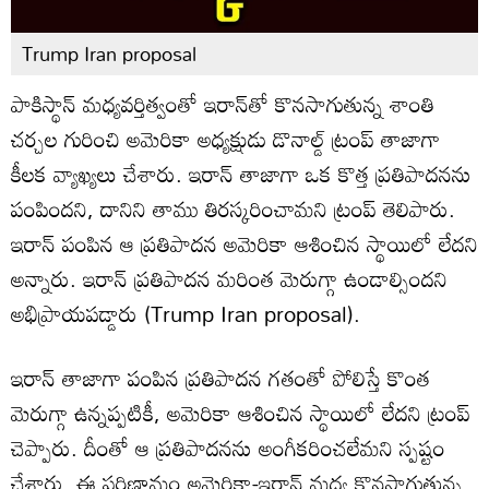
Trump Iran proposal
పాకిస్థాన్ మధ్యవర్తిత్వంతో ఇరాన్‌తో కొనసాగుతున్న శాంతి
చర్చల గురించి అమెరికా అధ్యక్షుడు డొనాల్డ్ ట్రంప్ తాజాగా
కీలక వ్యాఖ్యలు చేశారు. ఇరాన్ తాజాగా ఒక కొత్త ప్రతిపాదనను
పంపిందని, దానిని తాము తిరస్కరించామని ట్రంప్ తెలిపారు.
ఇరాన్ పంపిన ఆ ప్రతిపాదన అమెరికా ఆశించిన స్థాయిలో లేదని
అన్నారు. ఇరాన్ ప్రతిపాదన మరింత మెరుగ్గా ఉండాల్సిందని
అభిప్రాయపడ్డారు (Trump Iran proposal).
ఇరాన్ తాజాగా పంపిన ప్రతిపాదన గతంతో పోలిస్తే కొంత
మెరుగ్గా ఉన్నప్పటికీ, అమెరికా ఆశించిన స్థాయిలో లేదని ట్రంప్
చెప్పారు. దీంతో ఆ ప్రతిపాదనను అంగీకరించలేమని స్పష్టం
చేశారు. ఈ పరిణామం అమెరికా-ఇరాన్ మధ్య కొనసాగుతున్న