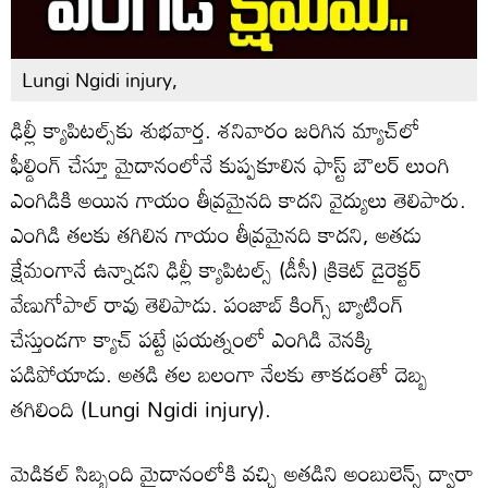
Lungi Ngidi injury,
ఢిల్లీ క్యాపిటల్స్‌కు శుభవార్త. శనివారం జరిగిన మ్యాచ్‌లో
ఫీల్డింగ్ చేస్తూ మైదానంలోనే కుప్పకూలిన ఫాస్ట్ బౌలర్ లుంగి
ఎంగిడికి అయిన గాయం తీవ్రమైనది కాదని వైద్యులు తెలిపారు.
ఎంగిడి తలకు తగిలిన గాయం తీవ్రమైనది కాదని, అతడు
క్షేమంగానే ఉన్నాడని ఢిల్లీ క్యాపిటల్స్ (డీసీ) క్రికెట్ డైరెక్టర్
వేణుగోపాల్ రావు తెలిపాడు. పంజాబ్ కింగ్స్ బ్యాటింగ్
చేస్తుండగా క్యాచ్ పట్టే ప్రయత్నంలో ఎంగిడి వెనక్కి
పడిపోయాడు. అతడి తల బలంగా నేలకు తాకడంతో దెబ్బ
తగిలింది (Lungi Ngidi injury).
మెడికల్ సిబ్బంది మైదానంలోకి వచ్చి అతడిని అంబులెన్స్ ద్వారా