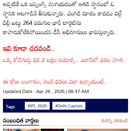
అప్పటికే ఒక ఇన్నింగ్స్ ముగియడంతో అతడి స్థానంలో ఓ
స్థానిక ఆటగాడినే తీసుకున్నారు. ఎంగిడి దూరం కావడం వల్లే
ఢిల్లీ జట్టు 264 పరుగుల భారీ టార్గెట్‌ను
కాపాడుకోలేకపోయిందని డీసీ అభిమానులు భావిస్తున్నారు.
ఇవి కూడా చదవండి..
ఒక్క కోడిగుడ్డు ధర 2 లక్షల రియాల్స్.. ఇరాన్‌లో ధరల మోత..
ఈ రోజు బంగారం, వెండి ధరలు ఎలా ఉన్నాయంటే..
Updated Date - Apr 26 , 2026 | 08:47 AM
#IPL 2026
#Delhi Capitals
Tags
సంబంధిత వార్తలు
మరిన్ని చదవండి