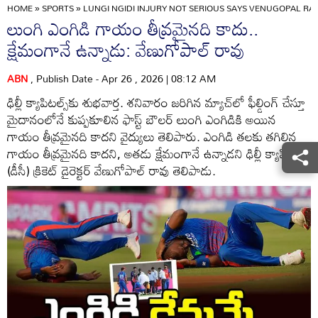
HOME
»
SPORTS
»
LUNGI NGIDI INJURY NOT SERIOUS SAYS VENUGOPAL RAO
లుంగి ఎంగిడి గాయం తీవ్రమైనది కాదు..
క్షేమంగానే ఉన్నాడు: వేణుగోపాల్ రావు
ABN
, Publish Date - Apr 26 , 2026 | 08:12 AM
ఢిల్లీ క్యాపిటల్స్‌కు శుభవార్త. శనివారం జరిగిన మ్యాచ్‌లో ఫీల్డింగ్ చేస్తూ
మైదానంలోనే కుప్పకూలిన ఫాస్ట్ బౌలర్ లుంగి ఎంగిడికి అయిన
గాయం తీవ్రమైనది కాదని వైద్యులు తెలిపారు. ఎంగిడి తలకు తగిలిన
గాయం తీవ్రమైనది కాదని, అతడు క్షేమంగానే ఉన్నాడని ఢిల్లీ క్యాపిటల్స్
(డీసీ) క్రికెట్ డైరెక్టర్ వేణుగోపాల్ రావు తెలిపాడు.