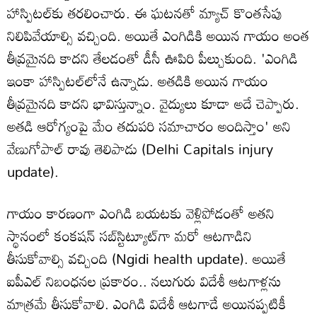
హాస్పిటల్‌కు తరలించారు. ఈ ఘటనతో మ్యాచ్ కొంతసేపు
నిలిపివేయాల్సి వచ్చింది. అయితే ఎంగిడికి అయిన గాయం అంత
తీవ్రమైనది కాదని తేలడంతో డీసీ ఊపిరి పీల్చుకుంది. 'ఎంగిడి
ఇంకా హాస్పిటల్‌లోనే ఉన్నాడు. అతడికి అయిన గాయం
తీవ్రమైనది కాదని భావిస్తున్నాం. వైద్యులు కూడా అదే చెప్పారు.
అతడి ఆరోగ్యంపై మేం తదుపరి సమాచారం అందిస్తాం' అని
వేణుగోపాల్ రావు తెలిపాడు (Delhi Capitals injury
update).
గాయం కారణంగా ఎంగిడి బయటకు వెళ్లిపోడంతో అతని
స్థానంలో కంకషన్ సబ్‌స్టిట్యూట్‌గా మరో ఆటగాడిని
తీసుకోవాల్సి వచ్చింది (Ngidi health update). అయితే
ఐపీఎల్ నిబంధనల ప్రకారం.. నలుగురు విదేశీ ఆటగాళ్లను
మాత్రమే తీసుకోవాలి. ఎంగిడి విదేశీ ఆటగాడే అయినప్పటికీ