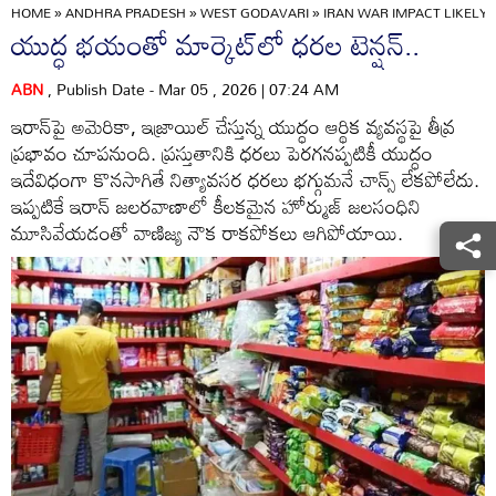
HOME
»
ANDHRA PRADESH
»
WEST GODAVARI
»
IRAN WAR IMPACT LIKELY 
యుద్ధ భయంతో మార్కెట్‌లో ధరల టెన్షన్‌..
ABN
, Publish Date - Mar 05 , 2026 | 07:24 AM
ఇరాన్‌పై అమెరికా, ఇజ్రాయిల్‌ చేస్తున్న యుద్ధం ఆర్థిక వ్యవస్థపై తీవ్ర
ప్రభావం చూపనుంది. ప్రస్తుతానికి ధరలు పెరగనప్పటికీ యుద్ధం
ఇదేవిధంగా కొనసాగితే నిత్యావసర ధరలు భగ్గుమనే చాన్స్‌ లేకపోలేదు.
ఇప్పటికే ఇరాన్‌ జలరవాణాలో కీలకమైన హోర్ముజ్‌ జలసంధిని
మూసివేయడంతో వాణిజ్య నౌక రాకపోకలు ఆగిపోయాయి.