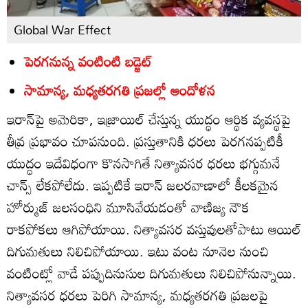
Global War Effect
పెరగనున్న వంటింటి బడ్జెట్‌
సామాన్య, మధ్యతరగతి ప్రజల్లో ఆందోళన
ఇరాన్‌పై అమెరికా, ఇజ్రాయిల్‌ చేస్తున్న యుద్ధం ఆర్థిక వ్యవస్థపై
తీవ్ర ప్రభావం చూపనుంది. ప్రస్తుతానికి ధరలు పెరగనప్పటికీ
యుద్ధం ఇదేవిధంగా కొనసాగితే నిత్యావసర ధరలు భగ్గుమనే
చాన్స్‌ లేకపోలేదు. ఇప్పటికే ఇరాన్‌ జలరవాణాలో కీలకమైన
హోర్ముజ్‌ జలసంధిని మూసివేయడంతో వాణిజ్య నౌక
రాకపోకలు ఆగిపోయాయి. నిత్యావసర వస్తువులతోపాటు ఆయిల్‌
దిగుమతులు నిలిచిపోయాయి. ఇటు వంట నూనెల నుంచి
వంటింట్లో వాడే పప్పుదినుసుల దిగుమతులు నిలిచిపోనున్నాయి.
నిత్యావసర ధరలు పెరిగి సామాన్య, మధ్యతరగతి ప్రజలపై