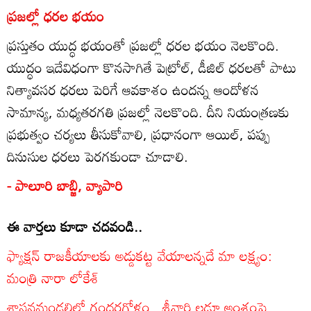
ప్రజల్లో ధరల భయం
ప్రస్తుతం యుద్ధ భయంతో ప్రజల్లో ధరల భయం నెలకొంది.
యుద్ధం ఇదేవిధంగా కొనసాగితే పెట్రోల్‌, డీజిల్‌ ధరలతో పాటు
నిత్యావసర ధరలు పెరిగే ఆవకాశం ఉందన్న ఆందోళన
సామాన్య, మధ్యతరగతి ప్రజల్లో నెలకొంది. దీని నియంత్రణకు
ప్రభుత్వం చర్యలు తీసుకోవాలి, ప్రధానంగా ఆయిల్‌, పప్పు
దినుసుల ధరలు పెరగకుండా చూడాలి.
- పాలూరి బాబ్జి, వ్యాపారి
ఈ వార్తలు కూడా చదవండి..
ఫ్యాక్షన్ రాజకీయాలకు అడ్డుకట్ట వేయాలన్నదే మా లక్ష్యం:
మంత్రి నారా లోకేశ్
శాసనమండలిలో గందరగోళం.. శ్రీవారి లడ్డూ అంశంపై