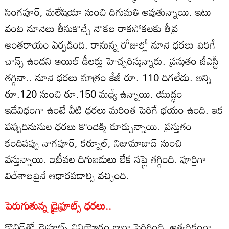
సింగపూర్‌, మలేషియా నుంచి దిగుమతి అవుతున్నాయి. ఇటు
వంట నూనెలు తీసుకొచ్చే నౌకల రాకపోకలకు తీవ్ర
అంతరాయం ఏర్పడింది. రానున్న రోజుల్లో నూనె ధరలు పెరిగే
చాన్స్‌ ఉందని ఆయిల్‌ డీలర్లు హెచ్చరిస్తున్నారు. ప్రస్తుతం జీఎస్టీ
తగ్గినా.. నూనె ధరలు మాత్రం కేజీ రూ. 110 దిగలేదు. అన్ని
రూ.120 నుంచి రూ.150 మధ్యే ఉన్నాయి. యుద్ధం
ఇదేవిధంగా ఉంటే వీటి ధరలు మరింత పెరిగే భయం ఉంది. ఇక
పప్పుదినుసుల ధరలు కొండెక్కి కూర్చున్నాయి. ప్రస్తుతం
కందిపప్పు నాగపూర్‌, కర్నూల్‌, నిజామాబాద్‌ నుంచి
వస్తున్నాయి. ఇటీవల దిగుబడులు లేక సప్లై తగ్గింది. పూర్తిగా
విదేశాలపైనే ఆధారపడాల్సి వచ్చింది.
పెరుగుతున్న డ్రైఫ్రూట్స్‌ ధరలు..
కొవిడ్‌తో డ్రైఫ్రూట్స్‌ వినియోగం బాగా పెరిగింది. అత్యధికంగా