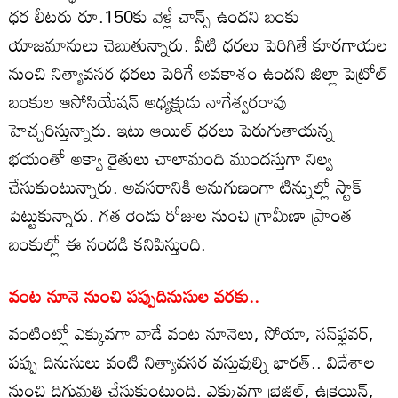
ధర లీటరు రూ.150కు వెళ్లే చాన్స్‌ ఉందని బంకు
యాజమానులు చెబుతున్నారు. వీటి ధరలు పెరిగితే కూరగాయల
నుంచి నిత్యావసర ధరలు పెరిగే అవకాశం ఉందని జిల్లా పెట్రోల్‌
బంకుల ఆసోసియేషన్‌ అధ్యక్షుడు నాగేశ్వరరావు
హెచ్చరిస్తున్నారు. ఇటు ఆయిల్‌ ధరలు పెరుగుతాయన్న
భయంతో అక్వా రైతులు చాలామంది ముందస్తుగా నిల్వ
చేసుకుంటున్నారు. అవసరానికి అనుగుణంగా టిన్నుల్లో స్టాక్‌
పెట్టుకున్నారు. గత రెండు రోజుల నుంచి గ్రామీణా ప్రాంత
బంకుల్లో ఈ సందడి కనిపిస్తుంది.
వంట నూనె నుంచి పప్పుదినుసుల వరకు..
వంటింట్లో ఎక్కువగా వాడే వంట నూనెలు, సోయా, సన్‌ఫ్లవర్‌,
పప్పు దినుసులు వంటి నిత్యావసర వస్తువుల్ని భారత్‌.. విదేశాల
నుంచి దిగుమతి చేసుకుంటుంది. ఎక్కువగా బ్రెజిల్‌, ఉక్రెయిన్‌,