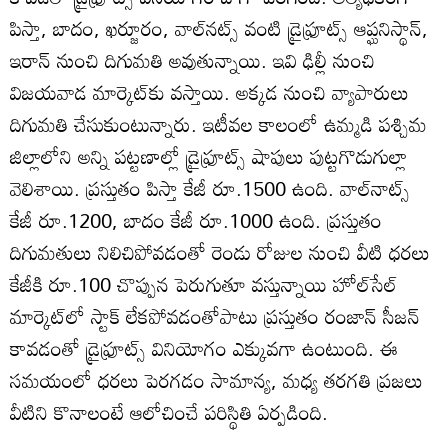
పిస్తా, బాదం, ఖర్జూరం, వాల్‌నట్స్‌ వంటి డ్రైఫ్రూట్స్‌ ఆప్ఘనిస్థాన్‌,
ఇరాన్‌ నుంచి దిగుమతి అవుతున్నాయి. ఇవి ఢిల్లీ నుంచి
విజయవాడ మార్కెట్‌కు వస్తాయి. అక్కడ నుంచి వ్యాపారులు
దిగుమతి చేసుకుంటున్నారు. ఇటీవల కాలంలో ఉమ్మడి పశ్చిమ
జిల్లాలోని అన్ని పట్టణాల్లో డ్రైఫ్రూట్స్‌ షాపులు పుట్టగొడుగుల్లా
వెలిశాయి. ప్రస్తుతం పిస్తా కేజీ రూ.1500 ఉంది. వాల్‌నాట్స్‌
కేజీ రూ.1200, బాదం కేజీ రూ.1000 ఉంది. ప్రస్తుతం
దిగుమతులు నిలిచిపోవడంతో రెండు రోజుల నుంచి వీటి ధరలు
కేజీకి రూ.100 చొప్పున పెరుగుతూ వస్తున్నాయి హోల్‌సేల్‌
మార్కెట్‌లో స్టాక్‌ లేకపోవడంతోపాటు ప్రస్తుతం రంజాన్‌ సీజన్‌
కావడంతో డ్రైఫ్రూట్స్‌ వినియోగం ఎక్కువగా ఉంటుంది. ఈ
సమయంలో ధరలు పెరగడం సామాన్య, మధ్య తరగతి ప్రజలు
వీటిని కొనాలంటే ఆలోచించే పరిస్థితి ఏర్పడింది.