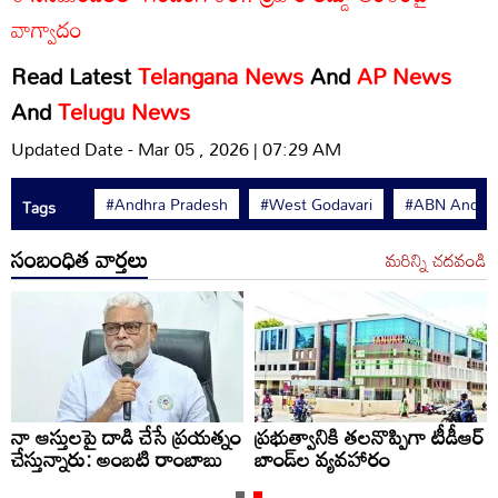
వాగ్వాదం
Read Latest
Telangana News
And
AP News
And
Telugu News
Updated Date - Mar 05 , 2026 | 07:29 AM
#Andhra Pradesh
#West Godavari
#ABN Andhra
Tags
సంబంధిత వార్తలు
మరిన్ని చదవండి
నా ఆస్తులపై దాడి చేసే ప్రయత్నం
ప్రభుత్వానికి తలనొప్పిగా టీడీఆర్‌
చేస్తున్నారు: అంబటి రాంబాబు
బాండ్‌ల వ్యవహారం