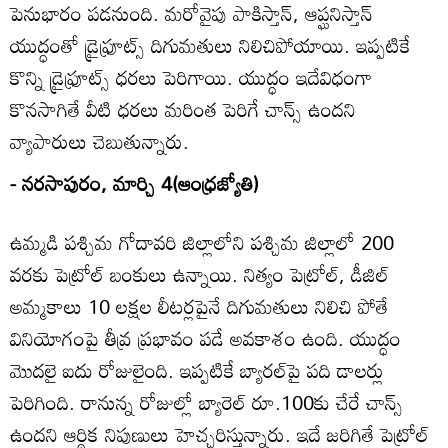
పెనుభారం పడనుంది. మరోవైపు పాకిస్తాన్‌, ఆప్ఘనిస్తాన్‌
యుద్ధంతో డ్రైఫ్రూట్స్‌ దిగుమతులు నిలిచిపోయాయి. ఇప్పటికే
కొన్ని డ్రైఫ్రూట్స్‌ ధరలు పెరిగాయి. యుద్ధం ఇదేవిధంగా
కొనసాగితే వీటి ధరలు మరింత పెరిగే చాన్స్‌ ఉందని
వ్యాపారులు చెబుతున్నారు.
- నరసాపురం, మార్చి 4(ఆంధ్రజ్యోతి)
ఉమ్మడి పశ్చిమ గోదావరి జిల్లాలోని పశ్చిమ జిల్లాలో 200
వరకు పెట్రోల్‌ బంకులు ఉన్నాయి. నిత్యం పెట్రోల్‌, డీజిల్‌
అమ్మకాలు 10 లక్షల లీటర్లపైనే దిగుమతులు నిలిచి పోతే
వినియోగంపై తీవ్ర ప్రభావం పడే అవకాశం ఉంది. యుద్ధం
మొదలై ఐదు రోజులైంది. ఇప్పటికే బ్యారల్‌పై పది డాలర్లు
పెరిగింది. రానున్న రోజుల్లో బ్యారెల్‌ రూ.100కు చేరే చాన్స్‌
ఉందని ఆర్థిక నిపుణులు హెచ్చరిస్తున్నారు. ఇదే జరిగితే పెట్రోల్‌