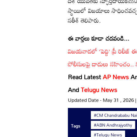
దేశ యువతకు స్ఫూర్తిదాయకమని,
స్థాయిలో విజయాలు సాధించవచ్
సతీశ్ తెలిపారు.
ఈ వార్తలు కూడా చదవండి...
విజయవాడలో ‘పెద్ది’ ప్రీ రిలీజ్ 
పోలీసులపై దాడులు సహించం.. న
Read Latest
AP News
A
And
Telugu News
Updated Date - May 31 , 2026 
#CM Chandrababu Na
#ABN Andhrajyothy
Tags
#Telugu News