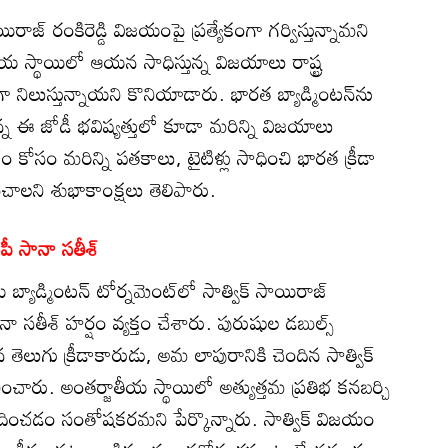
ాయిరాజ్ రంకిరెడ్డి విజయంపై ప్రత్యేకంగా గర్విస్తున్నామని
ీయ స్థాయిలో ఆయన సాధిస్తున్న విజయాలు రాష్ట్ర
గా నిలుస్తున్నాయని కొనియాడారు. భారత బ్యాడ్మింటన్‌ను
ున్న ఈ జోడీ భవిష్యత్తులో కూడా మరిన్ని విజయాలు
 కోసం మరిన్ని పతకాలు, టైటిళ్లు సాధించి భారత క్రీడా
ించాలని శుభాకాంక్షలు తెలిపారు.
పీ సానా సతీశ్
బ్యాడ్మింటన్ టోర్నమెంట్‌లో సాత్విక్ సాయిరాజ్
సతీశ్ హర్షం వ్యక్తం చేశారు. పురుషుల డబుల్స్
తెలుగు క్రీడాకారుడు, అమ లాపురానికి చెందిన సాత్విక్
ంచారు. అంతర్జాతీయ స్థాయిలో అత్యుత్తమ ప్రతిభ కనబర్చి
 అందించడం సంతోషకరమని పేర్కొన్నారు. సాత్విక్ విజయం