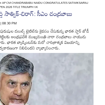
»
AP CM CHANDRABABU NAIDU CONGRATULATES SATWIKSAIRAJ
EN 2026 TITLE TRIUMPH VK
తి సాత్విక్-చిరాగ్: సీఎం చంద్రబాబు
6 | 08:30 PM
పురుషుల డబుల్స్ టైటిల్‌ను కైవసం చేసుకున్న భారత స్టార్ జోడీ
గ్ శెట్టిలకు ఆంధ్రప్రదేశ్ ముఖ్యమంత్రి నారా చంద్రబాబు నాయుడు
భారత బ్యాడ్మింటన్‌కు మరో చారిత్రాత్మక విజయాన్ని
ర్వకారణంగా నిలిచిందని వ్యాఖ్యానించారు.