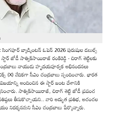
u
:
సింగపూర్ బ్యాడ్మింటన్ ఓపెన్ 2026 పురుషుల డబుల్స్
టార్ జోడీ సాత్విక్‌సాయిరాజ్ రంకిరెడ్డి - చిరాగ్ శెట్టిలకు
ారా చంద్రబాబు నాయుడు హృదయపూర్వక అభినందనలు
్స్ (X) వేదికగా సీఎం చంద్రబాబు స్పందించారు. భారత
మక విజయాన్ని అందించిన ఈ స్టార్ జంట దేశానికి
నించారు. సాత్విక్‌సాయిరాజ్, చిరాగ్ శెట్టి జోడీ ప్రపంచ
 ప్రతిష్ఠలు తీసుకొచ్చాయని.. వారి అద్భుత ప్రతిభ, అచంచల
యం నిదర్శనమని సీఎం చంద్రబాబు పేర్కొన్నారు.