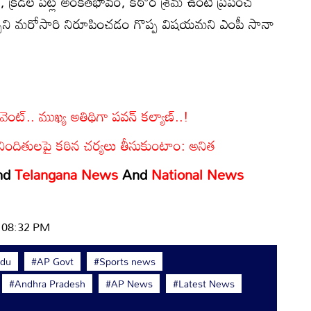
 క్రీడల పట్ల అంకితభావం, కఠోర శ్రమ ఉంటే ప్రపంచ
చని మరోసారి నిరూపించడం గొప్ప విషయమని ఎంపీ సానా
ఈవెంట్.. ముఖ్య అతిథిగా పవన్ కల్యాణ్..!
ిందితులపై కఠిన చర్యలు తీసుకుంటాం: అనిత
nd
Telangana News
And
National News
| 08:32 PM
idu
#AP Govt
#Sports news
#Andhra Pradesh
#AP News
#Latest News