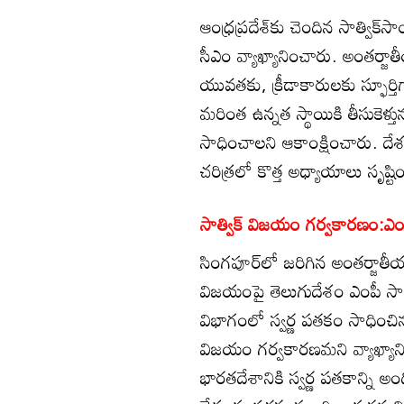
ఆంధ్రప్రదేశ్‌కు చెందిన సాత్విక్‌స
సీఎం వ్యాఖ్యానించారు. అంతర్జాత
యువతకు, క్రీడాకారులకు స్ఫూర్తి
మరింత ఉన్నత స్థాయికి తీసుకెళ్త
సాధించాలని ఆకాంక్షించారు. దేశం
చరిత్రలో కొత్త అధ్యాయాలు సృష్ట
సాత్విక్ విజయం గర్వకారణం:ఎం
సింగపూర్‌లో జరిగిన అంతర్జాతీయ 
విజయంపై తెలుగుదేశం ఎంపీ సానా 
విభాగంలో స్వర్ణ పతకం సాధించిన 
విజయం గర్వకారణమని వ్యాఖ్యాని
భారతదేశానికి స్వర్ణ పతకాన్ని