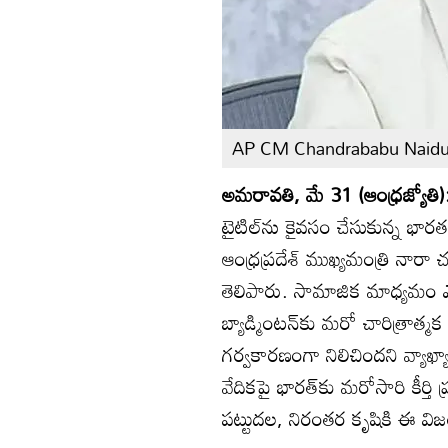
AP CM Chandrababu Naid
అమరావతి, మే 31 (ఆంధ్రజ్యోతి)
టైటిల్‌ను కైవసం చేసుకున్న భారత స్
ఆంధ్రప్రదేశ్ ముఖ్యమంత్రి న
తెలిపారు. సామాజిక మాధ్యమం ఎక
బ్యాడ్మింటన్‌కు మరో చారిత్రాత్
గర్వకారణంగా నిలిచిందని వ్యాఖ్యా
వేదికపై భారత్‌కు మరోసారి కీర్తి
పట్టుదల, నిరంతర కృషికి ఈ విజ