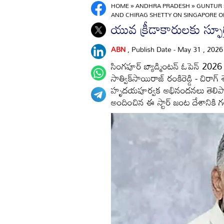
HOME
»
ANDHRA PRADESH
»
GUNTUR
AND CHIRAG SHETTY ON SINGAPORE OP
యువ క్రీడాకారులకు స్ఫూర్
ABN
, Publish Date - May 31 , 202
సింగపూర్ బ్యాడ్మింటన్ ఓపెన్ 2026 
సాత్విక్‌సాయిరాజ్ రంకిరెడ్డి - చిరా
హృదయపూర్వక అభినందనలు తెలిపారు. 
అందించిన ఈ స్టార్ జంట దేశానికి గ