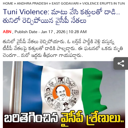
HOME
»
ANDHRA PRADESH
»
EAST GODAVARI
»
VIOLENCE ERUPTS IN TUNI
Tuni Violence: మాటు వేసి కత్తులతో దాడి..
తునిలో రెచ్చిపోయిన వైసీపీ నేతలు
ABN
, Publish Date - Jan 17 , 2026 | 10:28 AM
తునిలో వైసీపీ నేతలు రెచ్చిపోయారు. ఓ బర్త్‌డే పార్టీకి వెళ్లి వస్తున్న
టీడీపీ నేతలపై కత్తులతో దాడికి పాల్పడ్డారు. ఈ ఘటనలో ఒకరు మృతి
చెందగా.. మరో ఇద్దరు తీవ్రంగా గాయపడ్డారు.