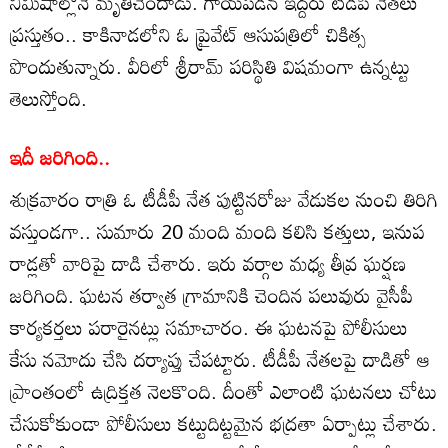
నిమిషాల్లోనే మృతిచెందాడు. గాయపడిన ఇద్దరు టీడీపీ నేతలు
ప్రస్తుతం.. కాకినాడలోని ఓ ప్రైవేట్ ఆసుపత్రిలో చికిత్స
పొందుతున్నారు. వీరిలో శ్రీరామ్ పరిస్థితి విషమంగా ఉన్నట్టు
తెలుస్తోంది.
ఇదీ జరిగింది..
శుక్రవారం రాత్రి ఓ టీడీపీ నేత పుట్టినరోజు వేడుకల నుంచి తిరిగి
వస్తుండగా.. సుమారు 20 మంది మంది కలిసి కత్తులు, ఇనుప
రాడ్లతో వారిపై దాడి చేశారు. ఇరు వర్గాల మధ్య తీవ్ర ఘర్షణ
జరిగింది. ఘటన తర్వాత గ్రామానికి చెందిన పలువురు వైసీపీ
కార్యకర్తలు పరారైనట్లు సమాచారం. ఈ ఘటనపై పోలీసులు
కేసు నమోదు చేసి దర్యాప్తు చేపట్టారు. టీడీపీ నేతలపై దాడితో ఆ
ప్రాంతంలో ఉద్రిక్తత నెలకొంది. దీంతో ఎలాంటి ఘటనలు చోటు
చేసుకోకుండా పోలీసులు కట్టుదిట్టమైన భద్రతా ఏర్పాట్లు చేశారు.