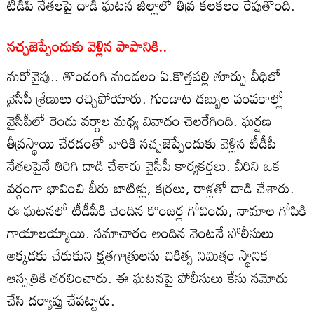
టీడీపీ నేతలపై దాడి ఘటన జిల్లాలో తీవ్ర కలకలం రేపుతోంది.
నచ్చజెప్పేందుకు వెళ్లిన పాపానికి..
మరోవైపు.. తొండంగి మండలం ఏ.కొత్తపల్లి తూర్పు వీధిలో
వైసీపీ శ్రేణులు రెచ్చిపోయారు. గుండాట డబ్బుల పంపకాల్లో
వైసీపీలో రెండు వర్గాల మధ్య వివాదం చెలరేగింది. ఘర్షణ
తీవ్రస్థాయి చేరడంతో వారికి నచ్చజెప్పేందుకు వెళ్లిన టీడీపీ
నేతలపైనే తిరిగి దాడి చేశారు వైసీపీ కార్యకర్తలు. వీరిని ఒక
వర్గంగా భావించి బీరు బాటిళ్లు, కర్రలు, రాళ్లతో దాడి చేశారు.
ఈ ఘటనలో టీడీపీకి చెందిన కొంజర్ల గోవిందు, నామాల గోపికి
గాయాలయ్యాయి. సమాచారం అందిన వెంటనే పోలీసులు
అక్కడకు చేరుకుని క్షతగాత్రులను చికిత్స నిమిత్తం స్థానిక
ఆస్పత్రికి తరలించారు. ఈ ఘటనపై పోలీసులు కేసు నమోదు
చేసి దర్యాప్తు చేపట్టారు.