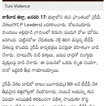
Tuni Violence
కాకినాడ జిల్లా, జనవరి 17:
జిల్లాలోని తుని ప్రాంతంలో వైసీపీ
నేతలు(YCP Leaders) బరితెగించారు. కోటనందూరు
మండలం అల్లిపూడి గ్రామంలో కనుమ పండుగ రోజు ఘోరం
జరిగింది. పుట్టినరోజు వేడుకలకు వెళ్లి తిరిగి వస్తున్న టీడీపీ
నేతలపై కొందరు వైసీపీ కార్యకర్తలు విచక్షణా రహితంగా దాడి
చేశారు. మాటువేసి మరీ కత్తులు, ఇనుప రాడ్లతో ముగ్గురు
వ్యక్తులపై దాడి చేశారు. ఈ ఘటనలో ఒకరు మృతి చెందగా,
మరో ఇద్దరికి తీవ్ర గాయాలయ్యాయి.
వైసీపీ నేతల దాడిలో లాలం బంగారయ్య(30) అనే టీడీపీ నేత
తీవ్రమైన కత్తిపోట్లతో నేలకొరిగాడు. వెంటనే ఆయన్ను తుని
ఏరియా ఆసుపత్రికి తరలించగా చికిత్స పొందుతూ కొద్ది