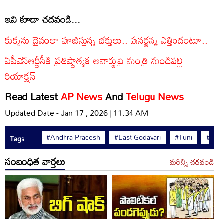
ఇవి కూడా చదవండి...
కుక్కను దైవంలా పూజిస్తున్న భక్తులు.. పునర్జన్మ ఎత్తిందంటూ..
ఏపీఎస్ఆర్టీసీకి ప్రతిష్టాత్మక అవార్డుపై మంత్రి మండిపల్లి
రియాక్షన్
Read Latest
AP News
And
Telugu News
Updated Date - Jan 17 , 2026 | 11:34 AM
#Andhra Pradesh
#East Godavari
#Tuni
#Ka
Tags
సంబంధిత వార్తలు
మరిన్ని చదవండి