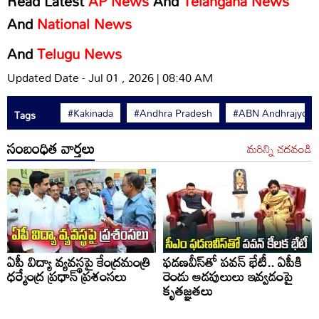
Read Latest
AP News
And
Telangana News
And
National News
And
Telugu News
Updated Date - Jul 01 , 2026 | 08:40 AM
#Kakinada
#Andhra Pradesh
#ABN Andhrajyoth
Tags
సంబంధిత వార్తలు
మరిన్ని చదవండి
ఏపీ విద్యా వ్యవస్థపై కేంద్రమంత్రి
ఫడణవీస్‌తో పవన్ భేటీ.. ఏపీకి
ధర్మేంద్ర ప్రధాన్ ప్రశంసలు
రెండు ఆడపులులు ఇవ్వడంపై
కృతజ్ఞతలు