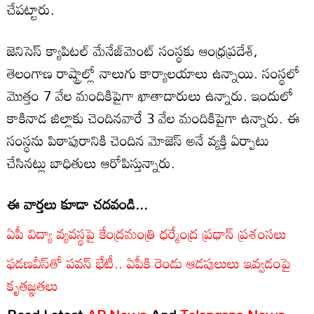
చేపట్టారు.
జెనిసెస్ క్యాపిటల్ మేనేజ్‌మెంట్ సంస్థకు ఆంధ్రప్రదేశ్,
తెలంగాణ రాష్ట్రాల్లో నాలుగు కార్యాలయాలు ఉన్నాయి. సంస్థలో
మొత్తం 7 వేల మందికిపైగా ఖాతాదారులు ఉన్నారు. ఇందులో
కాకినాడ జిల్లాకు చెందినవారే 3 వేల మందికిపైగా ఉన్నారు. ఈ
సంస్థను పిఠాపురానికి చెందిన మోజెస్ అనే వ్యక్తి ఏర్పాటు
చేసినట్లు బాధితులు ఆరోపిస్తున్నారు.
ఈ వార్తలు కూడా చదవండి...
ఏపీ విద్యా వ్యవస్థపై కేంద్రమంత్రి ధర్మేంద్ర ప్రధాన్ ప్రశంసలు
ఫడణవీస్‌తో పవన్ భేటీ.. ఏపీకి రెండు ఆడపులులు ఇవ్వడంపై
కృతజ్ఞతలు