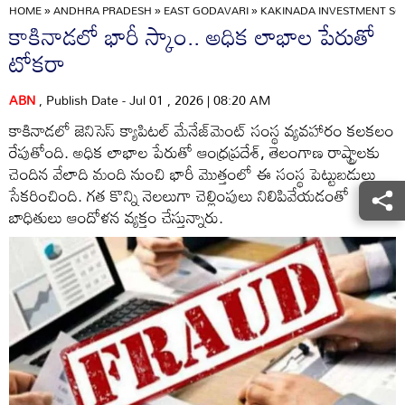
HOME
»
ANDHRA PRADESH
»
EAST GODAVARI
»
KAKINADA INVESTMENT SC
కాకినాడలో భారీ స్కాం.. అధిక లాభాల పేరుతో
టోకరా
ABN
, Publish Date - Jul 01 , 2026 | 08:20 AM
కాకినాడలో జెనిసెస్ క్యాపిటల్ మేనేజ్‌మెంట్ సంస్థ వ్యవహారం కలకలం
రేపుతోంది. అధిక లాభాల పేరుతో ఆంధ్రప్రదేశ్, తెలంగాణ రాష్ట్రాలకు
చెందిన వేలాది మంది నుంచి భారీ మొత్తంలో ఈ సంస్థ పెట్టుబడులు
సేకరించింది. గత కొన్ని నెలలుగా చెల్లింపులు నిలిపివేయడంతో
బాధితులు ఆందోళన వ్యక్తం చేస్తున్నారు.