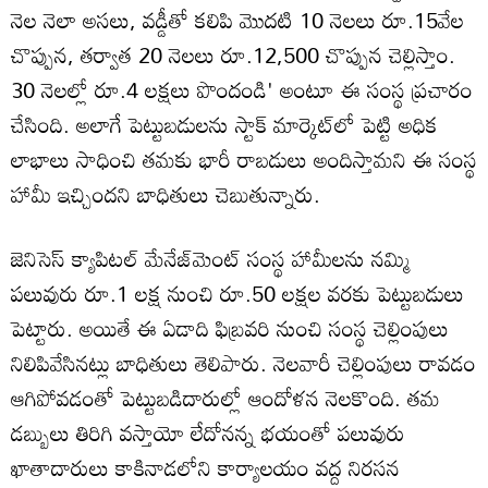
నెల నెలా అసలు, వడ్డీతో కలిపి మొదటి 10 నెలలు రూ.15వేల
చొప్పున, తర్వాత 20 నెలలు రూ.12,500 చొప్పున చెల్లిస్తాం.
30 నెలల్లో రూ.4 లక్షలు పొందండి' అంటూ ఈ సంస్థ ప్రచారం
చేసింది. అలాగే పెట్టుబడులను స్టాక్ మార్కెట్‌లో పెట్టి అధిక
లాభాలు సాధించి తమకు భారీ రాబడులు అందిస్తామని ఈ సంస్థ
హామీ ఇచ్చిందని బాధితులు చెబుతున్నారు.
జెనిసెస్ క్యాపిటల్ మేనేజ్‌మెంట్ సంస్థ హామీలను నమ్మి
పలువురు రూ.1 లక్ష నుంచి రూ.50 లక్షల వరకు పెట్టుబడులు
పెట్టారు. అయితే ఈ ఏడాది ఫిబ్రవరి నుంచి సంస్థ చెల్లింపులు
నిలిపివేసినట్లు బాధితులు తెలిపారు. నెలవారీ చెల్లింపులు రావడం
ఆగిపోవడంతో పెట్టుబడిదారుల్లో ఆందోళన నెలకొంది. తమ
డబ్బులు తిరిగి వస్తాయో లేదోనన్న భయంతో పలువురు
ఖాతాదారులు కాకినాడలోని కార్యాలయం వద్ద నిరసన