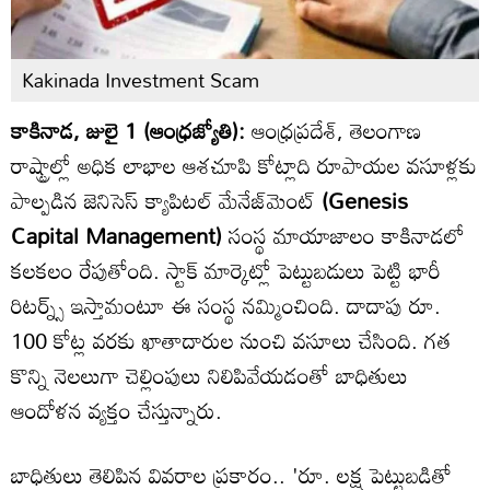
Kakinada Investment Scam
కాకినాడ, జులై 1 (ఆంధ్రజ్యోతి):
ఆంధ్రప్రదేశ్, తెలంగాణ
రాష్ట్రాల్లో అధిక లాభాల ఆశచూపి కోట్లాది రూపాయల వసూళ్లకు
పాల్పడిన జెనిసెస్ క్యాపిటల్ మేనేజ్‌మెంట్
(Genesis
Capital Management)
సంస్థ మాయాజాలం కాకినాడలో
కలకలం రేపుతోంది. స్టాక్ మార్కెట్లో పెట్టుబడులు పెట్టి భారీ
రిటర్న్స్ ఇస్తామంటూ ఈ సంస్థ నమ్మించింది. దాదాపు రూ.
100 కోట్ల వరకు ఖాతాదారుల నుంచి వసూలు చేసింది. గత
కొన్ని నెలలుగా చెల్లింపులు నిలిపివేయడంతో బాధితులు
ఆందోళన వ్యక్తం చేస్తున్నారు.
బాధితులు తెలిపిన వివరాల ప్రకారం.. 'రూ. లక్ష పెట్టుబడితో