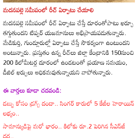
మదనపల్లె సమీపంలో రీచ్‌ ఏర్పాటు చేయాలి
మదనపల్లె సమీపంలో రీచ్‌ ఏర్పాటు చేస్తే దూరంతోపాటు ఖర్చూ
తగ్గుతుందని టిప్పర్‌ యజమానులు అభిప్రాయపడుతున్నారు.
మేడికుర్తి, గుండ్లూరుల్లో ఏర్పాటు చేస్తే సౌకర్యంగా ఉంటుందని
అంటున్నారు. ప్రస్తుతం ఉన్న రీచ్‌లు జిల్లా కేంద్రానికి 150నుంచి
200 కిలోమీటర్ల దూరంలో ఉండటంతో ప్రయాణ సమయం,
డీజిల్‌ ఖర్చులు అధికమవుతున్నాయని వాపోతున్నారు.
ఈ వార్తలు కూడా చదవండి:
డబ్బు కోసం డ్రగ్స్ దందా.. సింగర్ కారులో 5 కేజీల హెరాయిన్
లభ్యం..
సామాన్యుడిపై మరో భారం.. కిలోకు రూ.2 పెరిగిన సీఎన్‌జీ
ధర..