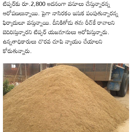
టిప్పర్‌కు రూ.2,800 అదనంగా వసూలు చేస్తున్నారన్న
ఆరోపణలున్నాయి. పైగా నాసిరకం ఇసుక పంపుతున్నారన్న
ఫిర్యాదులూ వస్తున్నాయి. దీనికితోడు తమ రీచ్‌కే రావాలని
బెదిరిస్తున్నారని టిప్పర్‌ యజమానులు ఆరోపిస్తున్నారు.
ఉన్నతాధికారులు చొరవ చూపి న్యాయం చేయాలని
కోరుతున్నారు.