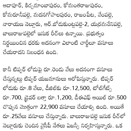
ఆదాపూర్‌, కిచ్చమాంబాపురం, కోమంతరాజుపురం,
కోమరూనీపల్లె, మదనగోపాలపురం, రాజంపేట, వేంపల్లె,
నారాయణ నెల్లూరు, ఆర్‌.బోడుకుంట్లపల్లె-2, యర్రమనేనిపల్లె,
బాలురాజుపల్లెలో ఇసుక రీచ్‌లు ఉన్నాయి. ప్రభుత్వం
నిర్ణయించిన ధరకు అదనంగా ఎలాంటి చార్జీలూ వసూలు
చేయరాదని నిబంధన ఉంది.
కానీ టిప్పర్‌ లోడుపై రూ.రెండు వేలు అదనంగా వసూలు
చేస్తున్నట్లు టిప్పర్‌ యజమానులు ఆరోపిస్తున్నారు. టిప్పర్‌
లోడుకు రూ.8 వేలు, డీజిల్‌కు రూ.12,500, టోల్‌గేట్స్‌
రూ.700, డ్రైవర్‌ బత్తా రూ.1,200, డీఈఎఫ్‌ ఆయిల్‌ రూ.500
చొప్పున మొత్తంగా 22,900 వసూలు చేయాల్సి ఉంది. అయితే
రూ.25వేలు వసూలు చేస్తున్నారు. బాలురాజుపల్లె ఇసుక రీచ్‌లో
నెల్లూరుకు చెందిన వైసీపీ నేతలు ఏజన్సీ నిర్వహిస్తున్నారు. ఒక