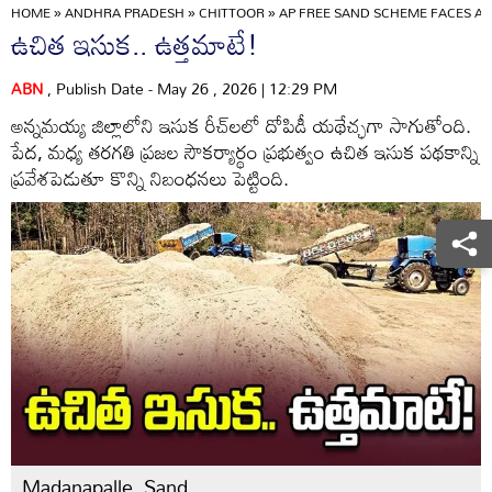
HOME
»
ANDHRA PRADESH
»
CHITTOOR
»
AP FREE SAND SCHEME FACES AL
ఉచిత ఇసుక.. ఉత్తమాటే!
ABN
, Publish Date - May 26 , 2026 | 12:29 PM
అన్నమయ్య జిల్లాలోని ఇసుక రీచ్‌లలో దోపిడీ యథేచ్ఛగా సాగుతోంది.
పేద, మధ్య తరగతి ప్రజల సౌకర్యార్థం ప్రభుత్వం ఉచిత ఇసుక పథకాన్ని
ప్రవేశపెడుతూ కొన్ని నిబంధనలు పెట్టింది.
Madanapalle, Sand