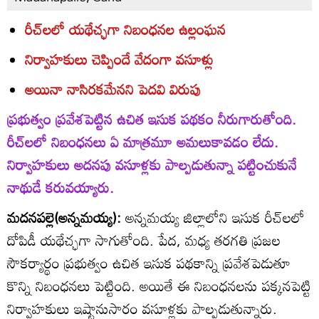
రీచ్‌లలో యథేచ్ఛగా నిబంధనల ఉల్లంఘన
నిర్వాహకులు చెప్పిందే వేదంగా వసూళ్లు
అయినా నాసిరకమేనని పెదవి విరుపు
ప్రభుత్వం ప్రవేశపెట్టిన ఉచిత ఇసుక పథకం నీరుగారుతోంది.
రీచ్‌లలో నిబంధనలు ఏ మాత్రమూ అమలుకావడం లేదు.
నిర్వాహకులు అదనపు వసూళ్లకు పాల్పడుతున్నా పట్టించుకునే
నాథుడే కరువయ్యారు.
మదనపల్లె(అన్నమయ్య):
అన్నమయ్య జిల్లాలోని ఇసుక రీచ్‌లలో
దోపిడీ యథేచ్ఛగా సాగుతోంది. పేద, మధ్య తరగతి ప్రజల
సౌకర్యార్థం ప్రభుత్వం ఉచిత ఇసుక పథకాన్ని ప్రవేశపెడుతూ
కొన్ని నిబంధనలు పెట్టింది. అయితే ఈ నిబంధనలను పక్కనపెట్టి
నిర్వాహకులు ఇష్టానుసారం వసూళ్లకు పాల్పడుతున్నారు.