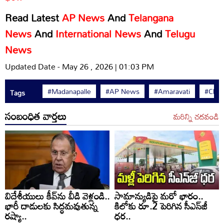
Read Latest
AP News
And
Telangana
News
And
International News
And
Telugu
News
Updated Date - May 26 , 2026 | 01:03 PM
#Madanapalle
#AP News
#Amaravati
#Chit
Tags
సంబంధిత వార్తలు
మరిన్ని చదవండి
విదేశీయులు కీవ్‌ను వీడి వెళ్లండి..
సామాన్యుడిపై మరో భారం..
భారీ దాడులకు సిద్ధమవుతున్న
కిలోకు రూ.2 పెరిగిన సీఎన్‌జీ
రష్యా..
ధర..