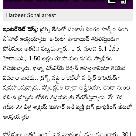
Harbeer Sohal arrest
ఇంటర్‌నెట్ డెస్క్:
డ్రగ్స్ కేసులో పంజాబీ సింగర్ హర్బీర్ సింగ్
సోహాల్ అరెస్టయ్యాడు. కారులో హెరాయిన్ తరలిస్తుండగా
పోలీసులు అతడిని పట్టుకున్నారు. కారు నుంచి 5.1 కేజీల
హెరాయిన్, 1.50 లక్షల రూపాయల నగదు స్వాధీనం
చేసుకున్నారు. ఖన్నా ఎస్ఎస్‌పీ దర్పన్ అహ్లువాలియా తెలిపిన
వివరాల మేరకు.. డ్రగ్స్ సప్లై రాకెట్‌లో హర్బీర్ కొరియర్‌గా
వ్యవహరిస్తున్నాడు. హ్యాండ్లర్‌ల ద్వారా ఆస్ట్రేలియా, కెనడా నుంచి
వచ్చిన డ్రగ్స్‌ను లోకల్ సప్లయర్స్‌కు చేరవేస్తున్నాడు. మే 7వ
తేదీన 22 ఏళ్ల అక్షయ్ కుమార్ అనే వ్యక్తి డ్రగ్ ట్రాఫికింగ్ కేసులో
అరెస్టయ్యాడు.
పోలీసులు అతడి ఇంట్లో పెద్ద మొత్తంలో డ్రగ్స్ గుర్తించారు. 301