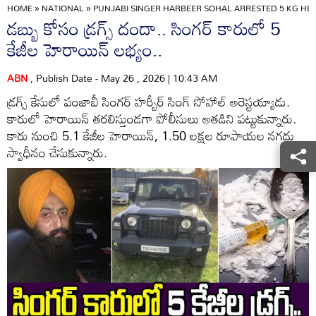
HOME
»
NATIONAL
»
PUNJABI SINGER HARBEER SOHAL ARRESTED 5 KG H
డబ్బు కోసం డ్రగ్స్ దందా.. సింగర్ కారులో 5
కేజీల హెరాయిన్ లభ్యం..
ABN
, Publish Date - May 26 , 2026 | 10:43 AM
డ్రగ్స్ కేసులో పంజాబీ సింగర్ హర్బీర్ సింగ్ సోహాల్ అరెస్టయ్యాడు.
కారులో హెరాయిన్ తరలిస్తుండగా పోలీసులు అతడిని పట్టుకున్నారు.
కారు నుంచి 5.1 కేజీల హెరాయిన్, 1.50 లక్షల రూపాయల నగదు
స్వాధీనం చేసుకున్నారు.