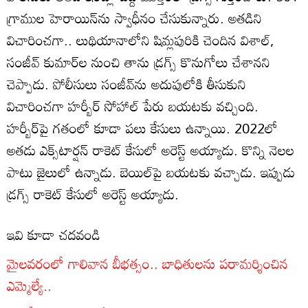
గ్రాముల హెరాయిన్‌ను స్వాధీనం చేసుకున్నారు. అతడిని
విచారించగా.. లుథియానాలోని షిమ్లపురికి చెందిన విశాల్,
సంజీవ్ కుమార్‌ల నుంచి తాను డ్రగ్స్ కొనుగోలు చేశానని
చెప్పాడు. పోలీసులు సంజీవ్‌ను అదుపులోకి తీసుకుని
విచారించగా హర్బీర్ సోహాల్ పేరు బయటకు వచ్చింది.
హర్బీర్‌పై గతంలో కూడా పలు కేసులు ఉన్నాయి. 2022లో
అతడు ఎక్స్‌టార్షన్ రాకెట్‌ కేసులో అరెస్ట్ అయ్యాడు. కొన్ని నెలల
పాటు జైలులో ఉన్నాడు. బెయిల్‌పై బయటకు వచ్చాడు. ఇప్పుడు
డ్రగ్స్ రాకెట్ కేసులో అరెస్ట్ అయ్యాడు.
ఇవి కూడా చదవండి
మైలవరంలో గాలివాన బీభత్సం.. బాధితులను పరామర్శించిన
ఎమ్మెల్యే..