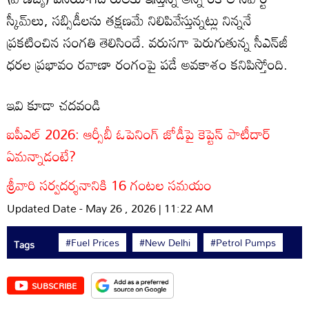
స్కీమ్‌లు, సబ్సిడీలను తక్షణమే నిలిపివేస్తున్నట్లు నిన్ననే
ప్రకటించిన సంగతి తెలిసిందే. వరుసగా పెరుగుతున్న సీఎన్‌జీ
ధరల ప్రభావం రవాణా రంగంపై పడే అవకాశం కనిపిస్తోంది.
ఇవి కూడా చదవండి
ఐపీఎల్ 2026: ఆర్సీబీ ఓపెనింగ్ జోడీపై కెప్టెన్ పాటీదార్
ఏమన్నాడంటే?
శ్రీవారి సర్వదర్శనానికి 16 గంటల సమయం
Updated Date - May 26 , 2026 | 11:22 AM
#Fuel Prices
#New Delhi
#Petrol Pumps
Tags
SUBSCRIBE