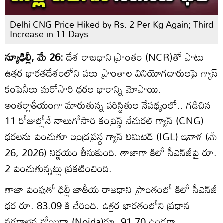
Delhi CNG Price Hiked by Rs. 2 Per Kg Again; Third
Increase in 11 Days
న్యూఢిల్లీ, మే 26:
దేశ రాజధాని ప్రాంతం (NCR)తో పాటు
ఉత్తర భారతదేశంలోని పలు ప్రాంతాల వినియోగదారులపై గ్యాస్
కంపెనీలు మరోసారి ధరల భారాన్ని మోపాయి.
అంతర్జాతీయంగా మారుతున్న పరిస్థితుల నేపథ్యంలో.. గడిచిన
11 రోజుల్లోనే నాలుగోసారి కంప్రెస్డ్ నేచురల్ గ్యాస్ (CNG)
ధరలను పెంచుతూ ఇంద్రప్రస్థ గ్యాస్ లిమిటెడ్ (IGL) ఇవాళ (మే
26, 2026) నిర్ణయం తీసుకుంది. తాజాగా కిలో సీఎన్‌జీపై రూ.
2 పెంచుతున్నట్లు ప్రకటించింది.
తాజా పెంపుతో ఢిల్లీ జాతీయ రాజధాని ప్రాంతంలో కిలో సీఎన్‌జీ
ధర రూ. 83.09 కి చేరింది. ఉత్తర భారతంలోని ప్రధాన
నగరాలైన నోయిడా (Noida)రూ. 91.70 ఉండగా,