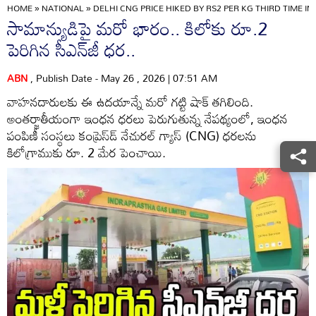
HOME
»
NATIONAL
»
DELHI CNG PRICE HIKED BY RS2 PER KG THIRD TIME IN
సామాన్యుడిపై మరో భారం.. కిలోకు రూ.2
పెరిగిన సీఎన్‌జీ ధర..
ABN
, Publish Date - May 26 , 2026 | 07:51 AM
వాహనదారులకు ఈ ఉదయాన్నే మరో గట్టి షాక్ తగిలింది.
అంతర్జాతీయంగా ఇంధన ధరలు పెరుగుతున్న నేపథ్యంలో, ఇంధన
పంపిణీ సంస్థలు కంప్రెస్‌డ్ నేచురల్ గ్యాస్ (CNG) ధరలను
కిలోగ్రాముకు రూ. 2 మేర పెంచాయి.