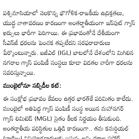
పశ్చిమాసియాలో నెలకొన్న భౌగోళిక-రాజకీయ ఉద్రిక్తతలు,
యుద్ధ వాతావరణం కారణంగా అంతర్జాతీయంగా ఇన్‌పుట్ గ్యాస్
ఖర్చులు భారీగా పెరిగాయి. ఈ ప్రభావంతోనే దేశీయంగా
సీఎన్‌జీ ధరలను పెంచక తప్పలేదని సరఫరాదారులు
పేర్కొంటున్నారు. ఐజీఎల్ (IGL) బాటలోనే దేశంలోని మిగిలిన
నగరాల గ్యాస్ పంపిణీ సంస్థలు కూడా విడతల వారీగా ధరలను
సవరిస్తున్నాయి.
ముంబైలోనూ సబ్సిడీల కట్:
ఈ సంక్షోభ ప్రభావం కేవలం ఉత్తర భారత్‌కే పరిమితం కాలేదు.
ముంబైలో అతిపెద్ద గ్యాస్ పంపిణీ సంస్థ అయిన మహానగర్
గ్యాస్ లిమిటెడ్ (MGL) సైతం కీలక నిర్ణయం తీసుకుంది.
అంతర్జాతీయ పరిస్థితుల ఒత్తిడి కారణంగా.. తమ కమర్షియల్
(వాణిజ్య) వినియోగదారులకు ఇస్తున్న అన్ని రకాల సపోర్ట్