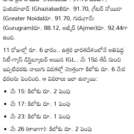
ఘజియాబాద్ (Ghaziabad)రూ. 91.70, గ్రేటర్ నోయిడా
(Greater Noida)రూ. 91.70, గురుగ్రామ్
(Gurugram)రూ. 88.12, అజ్మీర్ (Ajmer)రూ. 92.44గా
ఉంది.
11 రోజుల్లో రూ. 6 భారం.. ఉత్తర భారతదేశంలోనే అతిపెద్ద
సిటీ-గ్యాస్ డిస్ట్రిబ్యూటర్ అయిన IGL.. మే 15వ తేదీ నుంచి
ఇప్పటివరకు నాలుగు విడతల్లో మొత్తంగా కిలోకు రూ. 6 మేర
ధరలను పెంచింది. ఆ వివరాలు ఇలా ఉన్నాయి:
మే 15: కిలోకు రూ. 2 పెంపు
మే 17: కిలోకు రూ. 1 పెంపు
మే 23: కిలోకు రూ. 1 పెంపు
మే 26 (తాజాగా): కిలోకు రూ. 2 పెంపు