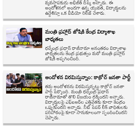
వ్యవస్థాపకుడు అభిజీత్ దీప్కే అన్నారు. ఈ
ఆందోళనలో అండగా ఉన్న యువత, విద్యార్థులను
ఉద్దేశిస్తూ ఒక వీడియో రిలీజ్ చేశారు.
మంత్రి ప్రహ్లాద్ జోషికి కేంద్ర విద్యాశాఖ
బాధ్యతలు
ధర్మేంద్ర ప్రధాన్ రాజీనామా అనంతరం విద్యాశాఖ
బాధ్యతలను కేంద్ర ప్రభుత్వం మరో మంత్రి ప్రహ్లాద్
జోషికి అప్పగించింది.
ఆందోళన విరమిస్తున్నాం: కాక్రోచ్ జనతా పార్టీ
తమ ఆందోళనను విరమిస్తున్నట్టు కాక్రోచ్ జనతా
పార్టీ పేర్కొంది. మంత్రి ధర్మేంద్ర ప్రధాన్
రాజీనామాతో తొలి విజయం దక్కిందని అన్నారు.
విద్యార్థులపై ఎఫ్‌ఐఆర్‌ల ఎత్తివేతకు కూడా కేంద్రం
ఒప్పుకుందని అన్నారు. నీట్ పేపర్ లీక్ బాధితులకు
పరిహారంపై కూడా సానుకూలంగా స్పందించిందని
చెప్పారు.