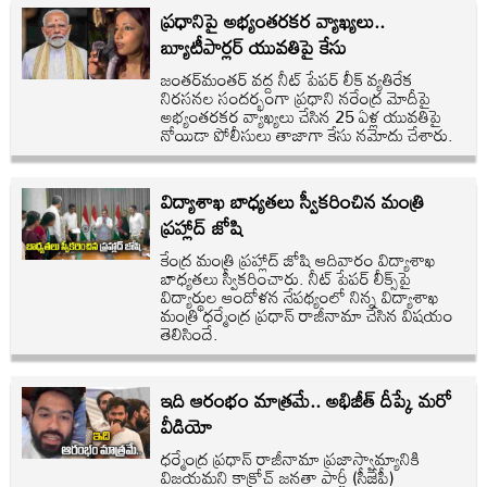
ప్రధానిపై అభ్యంతరకర వ్యాఖ్యలు..
బ్యూటీపార్లర్ యువతిపై కేసు
జంతర్‌మంతర్ వద్ద నీట్ పేపర్ లీక్ వ్యతిరేక
నిరసనల సందర్భంగా ప్రధాని నరేంద్ర మోదీపై
అభ్యంతరకర వ్యాఖ్యలు చేసిన 25 ఏళ్ల యువతిపై
నోయిడా పోలీసులు తాజాగా కేసు నమోదు చేశారు.
విద్యాశాఖ బాధ్యతలు స్వీకరించిన మంత్రి
ప్రహ్లాద్ జోషి
కేంద్ర మంత్రి ప్రహ్లాద్ జోషి ఆదివారం విద్యాశాఖ
బాధ్యతలు స్వీకరించారు. నీట్ పేపర్ లీక్స్‌పై
విద్యార్థుల ఆందోళన నేపథ్యంలో నిన్న విద్యాశాఖ
మంత్రి ధర్మేంద్ర ప్రధాన్ రాజీనామా చేసిన విషయం
తెలిసిందే.
ఇది ఆరంభం మాత్రమే.. అభిజీత్ దీప్కే మరో
వీడియో
ధర్మేంద్ర ప్రధాన్ రాజీనామా ప్రజాస్వామ్యానికి
విజయమని కాక్రోచ్ జనతా పార్టీ (సీజేపీ)