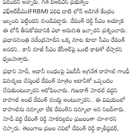
పడిందని అన్నారు. గత బీఆర్ఎస్ ప్రభుత్వం
ఎఫ్‌ఆర్‌బీఎం(FRBM) పరిధి దాటి లోన్ అడిగితే కేంద్రం
ఇబ్బంది పెట్టిందని మండిపడ్డారు. రేవంత్ రెడ్డి సీఎం అయ్యాక
ఈ లోన్ తీసుకోవడానికి ఎలా అనుమతి ఇచ్చారని ప్రశ్నించారు.
ప్రధానమంత్రి నరేంద్రమోదీని ఒక్క మాట కూడా సీఎం రేవంత్
అనరని.. కానీ మాజీ సీఎం కేసీఆర్‌పై ఒంటి కాలితో లేస్తారని
ధ్వజమెత్తారు.
ప్రధాని మోదీ, అదానీ బంధంపై ఏఐసీసీ అగ్రనేత రాహుల్ గాంధీ
విమర్శలు చేస్తుంటే రేవంత్ మాత్రం అదానీతో ఒప్పందం
చేసుకుంటున్నారని ఆరోపించారు. గుజరాత్ మోడల్ వద్దని
రాహుల్ అంటే రేవంత్ ముద్దు అంటున్నారని.. ఈ విషయంలో
రాహుల్‌ను నమ్మాలా లేక రేవంత్‌ని నమ్మాలా అని నిలదీశారు.
మోదీ వద్ద రేవంత్ రెడ్డి మోకరిల్లడం ప్రజలంతా చూశారని
చెప్పారు. తెలంగాణ ప్రజల చెవిలో రేవంత్ రెడ్డి క్యాలీఫ్లవర్,