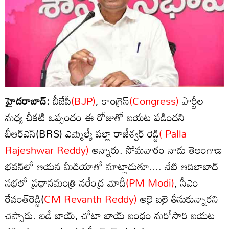
హైదరాబాద్:
బీజేపీ
(BJP)
, కాంగ్రెస్
(Congress)
పార్టీల
మధ్య చీకటి ఒప్పందం ఈ రోజుతో బయట పడిందని
బీఆర్ఎస్(BRS) ఎమ్మెల్యే పల్లా రాజేశ్వర్ రెడ్డి
( Palla
Rajeshwar Reddy)
అన్నారు. సోమవారం నాడు తెలంగాణ
భవన్‌లో ఆయన మీడియాతో మాట్లాడుతూ.... నేటి ఆదిలాబాద్
సభలో ప్రధానమంత్రి నరేంద్ర మోదీ
(PM Modi)
, సీఎం
రేవంత్‌రెడ్డి(
CM Revanth Reddy)
అలై బలై తీసుకున్నారని
చెప్పారు. బడే బాయ్, చోటా బాయ్ బంధం మరోసారి బయట