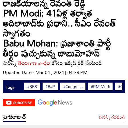
రాజకీయాలన్న రేవంత్ రెడ్డి
PM Modi: 41ఏళ్ల తర్వాత
ఆదిలాబాద్‌కు ప్రధాని.. సీఎం రేవంత్
స్వాగతం
Babu Mohan: ప్రజాశాంతి పార్టీ
తీర్థం పుచ్చుకున్న బాబుమోహన్
మరిన్ని
తెలంగాణ వార్తల
కోసం ఇక్కడ క్లిక్ చేయండి
Updated Date - Mar 04 , 2024 | 04:38 PM
#BRS
#BJP
#Congress
#PM Modi
#CM 
Tags
SUBSCRIBE
హైదరాబాద్
మరిన్ని చదవండి