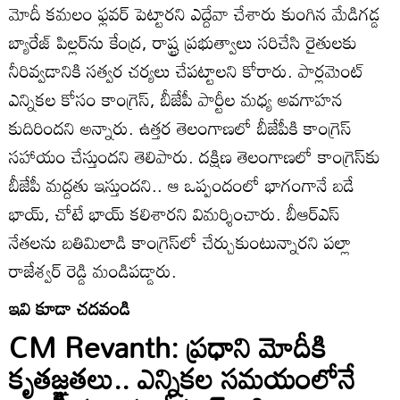
మోదీ కమలం ఫ్లవర్ పెట్టారని ఎద్దేవా చేశారు కుంగిన మేడిగడ్డ
బ్యారేజ్ పిల్లర్‌ను కేంద్ర, రాష్ట్ర ప్రభుత్వాలు సరిచేసి రైతులకు
నీరివ్వడానికి సత్వర చర్యలు చేపట్టాలని కోరారు. పార్లమెంట్
ఎన్నికల కోసం కాంగ్రెస్, బీజేపీ పార్టీల మధ్య అవగాహన
కుదిరిందని అన్నారు. ఉత్తర తెలంగాణలో బీజేపీకి కాంగ్రెస్
సహాయం చేస్తుందని తెలిపారు. దక్షిణ తెలంగాణలో కాంగ్రెస్‌కు
బీజేపీ మద్దతు ఇస్తుందని.. ఆ ఒప్పందంలో భాగంగానే బడే
భాయ్, చోటే భాయ్ కలిశారని విమర్శించారు. బీఆర్ఎస్
నేతలను బతిమిలాడి కాంగ్రెస్‌లో చేర్చుకుంటున్నారని పల్లా
రాజేశ్వర్ రెడ్డి మండిపడ్డారు.
ఇవి కూడా చదవండి
CM Revanth: ప్రధాని మోదీకి
కృతజ్ఞతలు.. ఎన్నికల సమయంలోనే