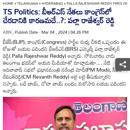
HOME
»
TELANGANA
»
HYDERABAD
»
PALLA RAJESHWAR REDDY FIRES ON 
TS Politics: బీఆర్ఎస్ నేతలు కాంగ్రెస్‌లో
చేరడానికి కారణమదే..?: పల్లా రాజేశ్వర్ రెడ్డి
ABN
, Publish Date - Mar 04 , 2024 | 04:26 PM
బీజేపీ(BJP), కాంగ్రెస్(Congress) పార్టీల మధ్య చీకటి ఒప్పందం ఈ
రోజుతో బయట పడిందని బీఆర్ఎస్(BRS) ఎమ్మెల్యే పల్లా రాజేశ్వర్
రెడ్డి( Palla Rajeshwar Reddy) అన్నారు. సోమవారం నాడు
తెలంగాణ భవన్‌లో ఆయన మీడియాతో మాట్లాడుతూ.... నేటి
ఆదిలాబాద్ సభలో ప్రధానమంత్రి నరేంద్ర మోదీ(PM Modi), సీఎం
రేవంత్‌రెడ్డి(CM Revanth Reddy) అలై బలై తీసుకున్నారని
చెప్పారు. బడే బాయ్, చోటా బాయ్ బంధం మరోసారి బయట పడిందని
అన్నారు.