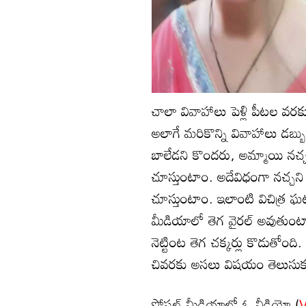
చాలా వివాహాలు పెళ్లి పీటల వరక
అలాగే మరికొన్ని వివాహాలు డబ
బాలేడని కొందరు, అమ్మాయి నచ్చల
చూస్తుంటాం. అదేవిధంగా నచ్చని
చూస్తుంటాం. ఇలాంటి విచిత్ర 
మీడియాలో తెగ వైరల్ అవుతుంట
నెట్టింట తెగ చక్కర్లు కొడుతోంద
చివరకు అసలు విషయం తెలుసుకుని
సోషల్ మీడియాలో ఓ వీడియో (
V