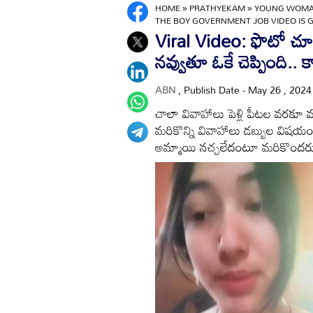
HOME
»
PRATHYEKAM
»
YOUNG WOMAN
THE BOY GOVERNMENT JOB VIDEO IS G
Viral Video: ఫొటో చూసి 
నవ్వుతూ ఓకే చెప్పింది.. క
ABN
, Publish Date - May 26 , 202
చాలా వివాహాలు పెళ్లి పీటల వరకూ వచ
మరికొన్ని వివాహాలు డబ్బుల విషయం
అమ్మాయి నచ్చలేదంటూ మరికొందరు పెళ