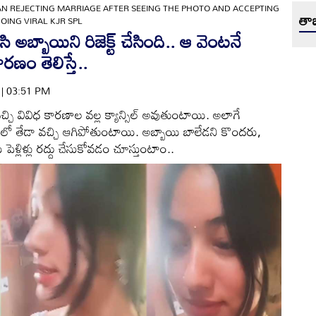
 REJECTING MARRIAGE AFTER SEEING THE PHOTO AND ACCEPTING
తాజ
OING VIRAL KJR SPL
అబ్బాయిని రిజెక్ట్ చేసింది.. ఆ వెంటనే
ారణం తెలిస్తే..
4 | 03:51 PM
్చి వివిధ కారణాల వల్ల క్యాన్సిల్ అవుతుంటాయి. అలాగే
లో తేడా వచ్చి ఆగిపోతుంటాయి. అబ్బాయి బాలేడని కొందరు,
్లిళ్లు రద్దు చేసుకోవడం చూస్తుంటాం..