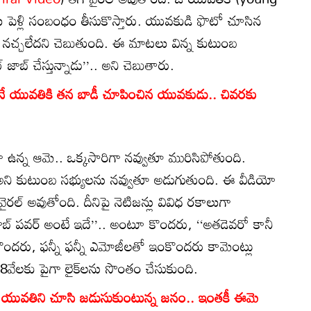
పెళ్లి సంబంధం తీసుకొస్తారు. యువకుడి ఫొటో చూసిన
ు నచ్చలేదని చెబుతుంది. ఈ మాటలు విన్న కుటుంబ
జాబ్ చేస్తున్నాడు’’.. అని చెబుతారు.
నే యువతికి తన బాడీ చూపించిన యువకుడు.. చివరకు
గా ఉన్న ఆమె.. ఒక్కసారిగా నవ్వుతూ మురిసిపోతుంది.
.. అని కుటుంబ సభ్యులను నవ్వుతూ అడుగుతుంది. ఈ వీడియో
ైరల్ అవుతోంది. దీనిపై నెటిజన్లు వివిధ రకాలుగా
్ జాబ్ పవర్ అంటే ఇదే’’.. అంటూ కొందరు, ‘‘అతడెవరో కానీ
ందరు, ఫన్నీ ఫన్నీ ఎమోజీలతో ఇంకొందరు కామెంట్లు
తం 8వేలకు పైగా లైక్‌లను సొంతం చేసుకుంది.
 యువతిని చూసి జడుసుకుంటున్న జనం.. ఇంతకీ ఈమె