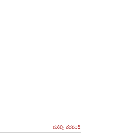
మరిన్ని చదవండి