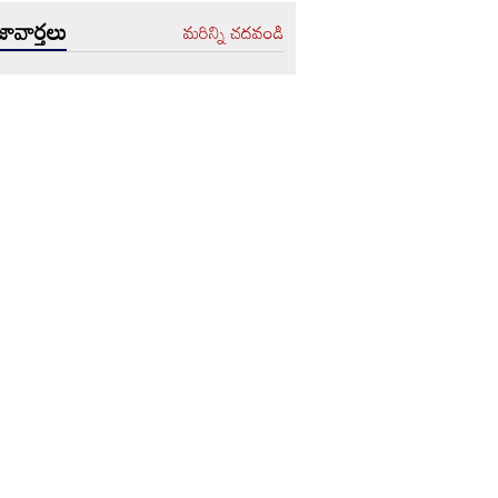
ావార్తలు
మరిన్ని చదవండి