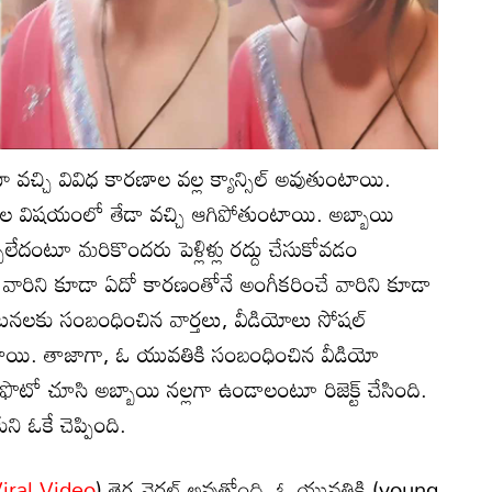
ూ వచ్చి వివిధ కారణాల వల్ల క్యాన్సిల్ అవుతుంటాయి.
్బుల విషయంలో తేడా వచ్చి ఆగిపోతుంటాయి. అబ్బాయి
ేదంటూ మరికొందరు పెళ్లిళ్లు రద్దు చేసుకోవడం
 వారిని కూడా ఏదో కారణంతోనే అంగీకరించే వారిని కూడా
ఘటనలకు సంబంధించిన వార్తలు, వీడియోలు సోషల్
ాయి. తాజాగా, ఓ యువతికి సంబంధించిన వీడియో
ి. ఫొటో చూసి అబ్బాయి నల్లగా ఉండాలంటూ రిజెక్ట్ చేసింది.
 ఓకే చెప్పింది.
iral Video
) తెగ వైరల్ అవుతోంది. ఓ యువతికి (young