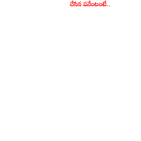
చేసిన పనేంటంటే..