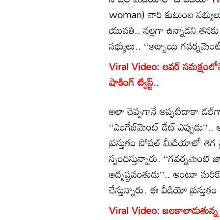
woman) వారి కుటుంబ సభ్యులు 
యువతి.. నల్లగా ఉన్నాడని తనక
సభ్యులు.. ‘‘అబ్బాయి గవర్నమెంట్ 
Viral Video: లవర్ సమక్షంలో
షాకింగ్ ట్విస్ట్..
అలా చెప్పగానే అప్పటిదాకా డల్‌
‘‘ఎంగేజ్‌మెంట్ డేట్ ఎప్పుడు’’
ప్రస్తుతం సోషల్ మీడియాలో తెగ వ
స్పందిస్తున్నారు. ‘‘గవర్నమెంట
అదృష్టవంతుడు’’.. అంటూ మరికొ
చేస్తున్నారు. ఈ వీడియో ప్రస్తు
Viral Video: జలకాలాడుతున్న