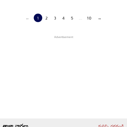
←
1
2
3
4
5
...
10
→
తాజా వార్తలు
మరిన్ని చదవండి