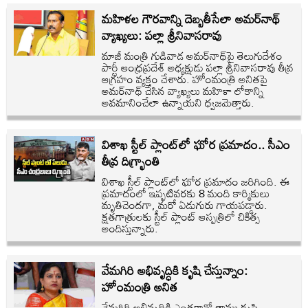
మహిళల గౌరవాన్ని దెబ్బతీసేలా అమర్‌నాథ్‌
వ్యాఖ్యలు: పల్లా శ్రీనివాసరావు
మాజీ మంత్రి గుడివాడ అమర్‌నాథ్‌పై తెలుగుదేశం
పార్టీ ఆంధ్రప్రదేశ్ అధ్యక్షుడు పల్లా శ్రీనివాసరావు తీవ్ర
ఆగ్రహం వ్యక్తం చేశారు. హోంమంత్రి అనితపై
అమర్‌నాథ్ చేసిన వ్యాఖ్యలు మహిళా లోకాన్ని
అవమానించేలా ఉన్నాయని ధ్వజమెత్తారు.
విశాఖ స్టీల్ ప్లాంట్‌లో ఘోర ప్రమాదం.. సీఎం
తీవ్ర దిగ్భ్రాంతి
విశాఖ స్టీల్ ప్లాంట్‌లో ఘోర ప్రమాదం జరిగింది. ఈ
ప్రమాదంలో ఇప్పటివరకు 8 మంది కార్మికులు
మృతిచెందగా, మరో ఏడుగురు గాయపడ్డారు.
క్షతగాత్రులకు స్టీల్ ప్లాంట్ ఆస్పత్రిలో చికిత్స
అందిస్తున్నారు.
వేమగిరి అభివృ‌ద్ధికి కృషి చేస్తున్నాం:
హోంమంత్రి అనిత
వేమగిరి అభివృ‌ద్ధికి ఎంతగానో తాము కృషి