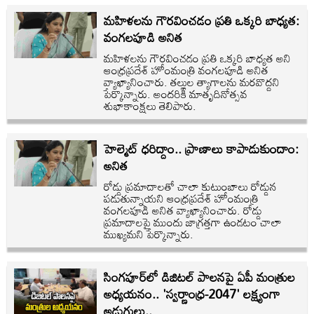
మహిళలను గౌరవించడం ప్రతి ఒక్కరి బాధ్యత:
వంగలపూడి అనిత
మహిళలను గౌరవించడం ప్రతి ఒక్కరి బాధ్యత అని
ఆంధ్రప్రదేశ్ హోంమంత్రి వంగలపూడి అనిత
వ్యాఖ్యానించారు. తల్లుల త్యాగాలను మరవొద్దని
పేర్కొన్నారు. అందరికీ మాతృదినోత్సవ
శుభాకాంక్షలు తెలిపారు.
హెల్మెట్ ధరిద్దాం.. ప్రాణాలు కాపాడుకుందాం:
అనిత
రోడ్డు ప్రమాదాలతో చాలా కుటుంబాలు రోడ్డున
పడుతున్నాయని ఆంధ్రప్రదేశ్ హోంమంత్రి
వంగలపూడి అనిత వ్యాఖ్యానించారు. రోడ్డు
ప్రమాదాలపై ముందు జాగ్రత్తగా ఉండటం చాలా
ముఖ్యమని పేర్కొన్నారు.
సింగపూర్‌లో డిజిటల్ పాలనపై ఏపీ మంత్రుల
అధ్యయనం.. 'స్వర్ణాంధ్ర-2047' లక్ష్యంగా
అడుగులు..