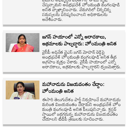
చేస్తున్నామని ఆంధ్రప్రదేశ్ హోంమంత్రి వంగలపూడి
అనిత వ్యాఖ్యానించారు. వేమగిరిలో చిన్నచిన్న
సమస్యలను పరిష్కరించాలని అధికారులను
ఆదేశించారు.
జగన్ హయాంలో ఎన్నో అరాచకాలు,
అక్రమాలకు పాల్పడ్డారు: హోంమంత్రి అనిత
వైసీపీ అధినేత వైఎస్ జగన్ మోహన్ రెడ్డిపై
ఆంధ్రప్రదేశ్ హోంమంత్రి వంగలపూడి అనిత తీవ్ర
ఆగ్రహం వ్యక్తం చేశారు. వైసీపీ హయాంలో ఎన్నో
అరాచకాలు, అక్రమాలకు పాల్పడ్డారని ధ్వజమెత్తారు.
మహానాడును విజయవంతం చేద్దాం:
హోంమంత్రి అనిత
ఈసారి తెలుగుదేశం పార్టీ నిర్వహించే మహానాడును
మరింత విజయవంతం చేద్దామని ఆంధ్రప్రదేశ్ హోం
మంత్రి వంగలపూడి అనిత పిలుపునిచ్చారు. క్లస్టర్
స్థాయిలో జరగనున్న మహానాడును విజయవంతం
చేయాలని టీడీపీ శ్రేణులకు సూచించారు.