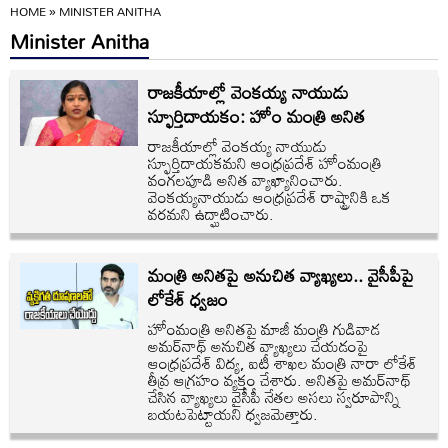
HOME
»
MINISTER ANITHA
Minister Anitha
రాజకీయాల్లో వెంకయ్య నాయుడు
స్ఫూర్తిదాయకం: హోం మంత్రి అనిత
రాజకీయాల్లో వెంకయ్య నాయుడు
స్ఫూర్తిదాయకమని ఆంధ్రప్రదేశ్ హోంమంత్రి
వంగలపూడి అనిత వ్యాఖ్యానించారు.
వెంకయ్యనాయుడు ఆంధ్రప్రదేశ్ రాష్ట్రానికి ఒక
వరమని ఉద్ఘాటించారు.
మంత్రి అనితపై అనుచిత వ్యాఖ్యలు.. వైసీపీపై
లోకేశ్ ధ్వజం
హోంమంత్రి అనితపై మాజీ మంత్రి గుడివాడ
అమర్‌నాథ్‌ అనుచిత వ్యాఖ్యలు చేయడంపై
ఆంధ్రప్రదేశ్ విద్య, ఐటీ శాఖల మంత్రి నారా లోకేశ్
తీవ్ర ఆగ్రహం వ్యక్తం చేశారు. అనితపై అమర్‌నాథ్‌
చేసిన వ్యాఖ్యలు వైసీపీ నేతల అసలు స్వరూపాన్ని
బయటపెట్టాయని ధ్వజమెత్తారు.