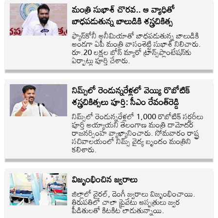
మంత్రి సుభాశ్ చొరవ.. ఆ వ్యాధితో
బాధపడుతున్న బాలుడికి శస్త్రచికిత్స
ఫ్యాన్‌కోనీ అనీమియాతో బాధపడుతున్న బాలుడికి
అండగా ఏపీ మంత్రి వాసంశెట్టి సుభాశ్ నిలిచారు.
రూ.20 లక్షల బోన్ మ్యారో ట్రాన్స్‌ప్లాంటేషన్‌కు
ఏర్పాట్లు పూర్తి చేశారు.
నిమ్స్‌లో రెండున్నరేళ్లలో వెయ్యి రొబోటిక్
శస్త్రచికిత్సలు పూర్తి: సీఎం రేవంత్‌రెడ్డి
నిమ్స్‌లో రెండున్నరేళ్లలో 1,000 రొబోటిక్ సర్జరీలు
పూర్తి అయ్యాయని తెలంగాణ మంత్రి దామోదర
రాజనర్సింహ వ్యాఖ్యానించారు. సోమవారం రాష్ట్ర
సచివాలయంలో నిమ్స్ వైద్య బృందం మంత్రిని
కలిశారు.
విజృంభించిన జ్వరాలు
జిల్లాలో వైరల్‌, డెంగీ జ్వరాలు విజృంభించాయి.
తిరుపతిలో చాలా ప్రైవేటు ఆస్పత్రులు జ్వర
పీడితులతో కిటకిట లాడుతున్నాయి.