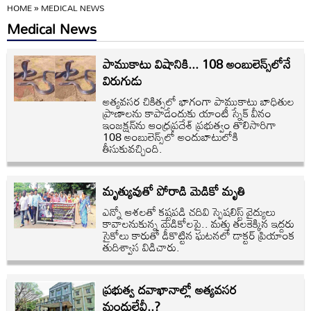
HOME
»
MEDICAL NEWS
Medical News
పాముకాటు విషానికి... 108 అంబులెన్స్‌లోనే
విరుగుడు
అత్యవసర చికిత్సలో భాగంగా పాముకాటు బాధితుల
ప్రాణాలను కాపాడేందుకు యాంటీ స్నేక్‌ వీనం
ఇంజక్షన్‌ను ఆంధ్రప్రదేశ్ ప్రభుత్వం తొలిసారిగా
108 అంబులెన్స్‌లో అందుబాటులోకి
తీసుకువచ్చింది.
మృత్యువుతో పోరాడి మెడికో మృతి
ఎన్నో ఆశలతో కష్టపడి చదివి స్పెషలిస్ట్‌ వైద్యులు
కావాలనుకున్న మెడికోలపై.. మత్తు తలకెక్కిన ఇద్దరు
సైకోలు కారుతో డీకొట్టిన ఘటనలో డాక్టర్‌ ప్రియాంక
తుదిశ్వాస విడిచారు.
ప్రభుత్వ దవాఖానాల్లో అత్యవసర
మందులేవీ..?