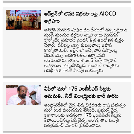
ఆన్‌లైన్‌లో ఔషద విక్రయాలపై AIOCD
ఆగ్రహం
ఆన్‌లైన్ మెడికల్ షాపుల వల్ల దేశంలో ఉన్న లక్షలాది
మంది మందుల వర్తకుల వ్యాపారాలు మనుగడ
కోల్పోయే ప్రమాదం ఉందని తీవ్ర ఆందోళన వ్యక్తం
చేశారు. దీనివల్ల ఎన్నో కుటుంబాలు ఉపాధి
కోల్పోతాయని, ఆన్లైన్ లో ఇచ్చే భారీ డిస్కౌంట్ల
వెనుక ఎన్నో అవకతవకలు ఉన్నాయని
ఆరోపించారు. కేవలం కౌంటర్ సేల్స్ ద్వారానే
అధికారులు ఎప్పటికప్పుడు మందుల నాణ్యతను
తనిఖీ చేయడానికి వీలవుతుందన్నారు.
ఏపీలో మరో 175 ఎంబీబీఎస్ సీట్లకు
అనుమతి.. నీట్ విద్యార్థులకు భారీ ఊరట
ఆంధ్రప్రదేశ్‌లో వైద్య విద్య విస్తరణకు రాష్ట్ర ప్రభుత్వం
మరో కీలక ముందడుగు వేసింది. ప్రభుత్వ వైద్య
కళాశాలలకు అదనంగా 175 ఎంబీబీఎస్ సీట్లను
కేటాయించినట్లు ఏపీ వైద్య, ఆరోగ్య శాఖ మంత్రి
సత్యకుమార్ యాదవ్ ప్రకటించారు.