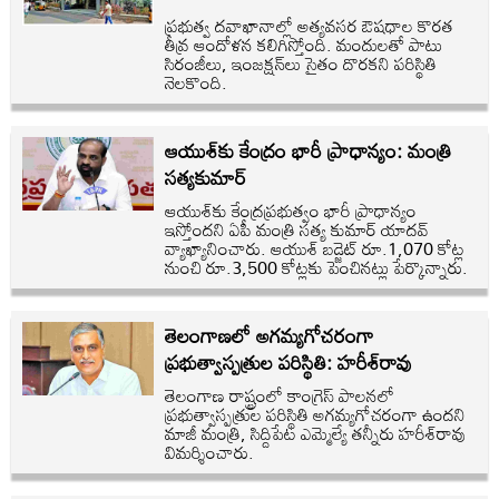
ప్రభుత్వ దవాఖానాల్లో అత్యవసర ఔషధాల కొరత
తీవ్ర ఆందోళన కలిగిస్తోంది. మందులతో పాటు
సిరంజీలు, ఇంజక్షన్‌లు సైతం దొరకని పరిస్థితి
నెలకొంది.
ఆయుశ్‌కు కేంద్రం భారీ ప్రాధాన్యం: మంత్రి
సత్యకుమార్
ఆయుశ్‌కు కేంద్రప్రభుత్వం భారీ ప్రాధాన్యం
ఇస్తోందని ఏపీ మంత్రి సత్య కుమార్ యాదవ్
వ్యాఖ్యానించారు. ఆయుశ్‌ బడ్జెట్ రూ.1,070 కోట్ల
నుంచి రూ.3,500 కోట్లకు పెంచినట్లు పేర్కొన్నారు.
తెలంగాణలో అగమ్యగోచరంగా
ప్రభుత్వాస్పత్రుల పరిస్థితి: హరీశ్‌రావు
తెలంగాణ రాష్ట్రంలో కాంగ్రెస్ పాలనలో
ప్రభుత్వాస్పత్రుల పరిస్థితి అగమ్యగోచరంగా ఉందని
మాజీ మంత్రి, సిద్దిపేట ఎమ్మెల్యే తన్నీరు హరీశ్‌రావు
విమర్శించారు.