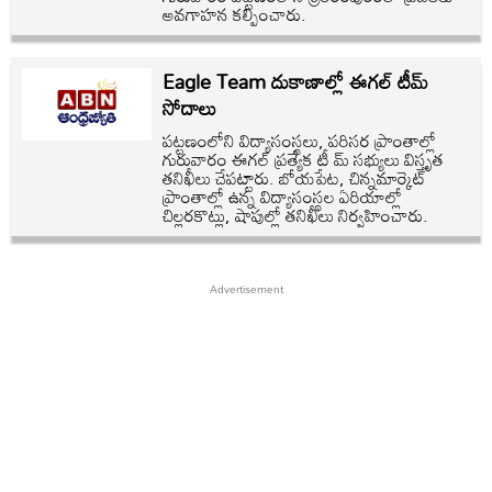
అవగాహన కల్పించారు.
Eagle Team దుకాణాల్లో ఈగల్‌ టీమ్‌
సోదాలు
పట్టణంలోని విద్యాసంస్థలు, పరిసర ప్రాంతాల్లో
గురువారం ఈగల్‌ ప్రత్యేక టీ మ్‌ సభ్యులు విస్తృత
తనిఖీలు చేపట్టారు. బోయపేట, చిన్నమార్కెట్‌
ప్రాంతాల్లో ఉన్న విద్యాసంస్థల ఏరియాల్లో
చిల్లరకొట్లు, షాపుల్లో తనిఖీలు నిర్వహించారు.