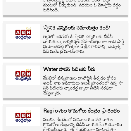
మంటల్లో చిక్కుకుంది. ఉదయం ఓ మోస్తారు వర్షం
కురిసింది.
‘స్థానిక ఎన్నికలకు సమాయత్తం కండి’
త్వరలో జరగబోయే స్థానిక ఎన్నికలకు టీడీపీ
నాయకులు, కార్యకర్తలు సమాయత్తం కావాలని పార్టీ
నియోజకవర్గ కోఆర్డినేటర్‌ శ్రీనివాసరావు, ఎమ్మెల్యే
పీఏ సురేంద్ర సూచించారు.
Water సాసర్‌ పిట్‌లకు నీరు
వేసవిలో వన్యప్రాణుల దాహార్తిని తీర్చడం కోసం
అటవీ శాఖ అధికారులు అటవీ ప్రాంతంలో ఉన్న సా
సర్‌ పిట్‌లకు ట్యాంకర్ల ద్వారా నీటిని సరఫరా
చేస్తున్నారు.
Ragi రాగుల కొనుగోలు కేంద్రం ప్రారంభం
మండల కేంద్రంలో సచివాలయం వద్ద రాగుల
కొనుగోలు కేంద్రాన్ని టీడీపీ నాయకులు గురువారం
ప్రారంభించారు. ఈ సందర్భంగా మాట్లాడుతూ