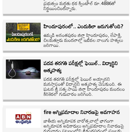
ప్రభుత్వం మద్దతు ధర క్వింటాల్‌ రూ.4886తో
నిర్ణయించిందన్నారు.
హిందూపురంలో.. ఎందుకిలా జరుగుతోంది?
ఉమ్మడి అనంతపురం జిల్లా హిందూపురం, లేపాక్షి,
చిలమత్తూరు మండలాల్లో ఇటీవల నాలుగు హత్యలు
జరిగాయి.
పదవ తరగతి పరీక్షల్లో ఫెయిల్.. విద్యార్థిని
ఆత్మహత్య
పదవ తరగతి పరీక్షల్లో ఫెయిల్ అయ్యానని
మనస్తాపంతో విద్యార్థిని ఆత్మహత్య చేసుకుంది. ఈ
ఘటన శ్రీ సత్య సాయి జిల్లా హిందూపురం మండలం
కిరికెరలో గురువారం జరిగింది.
fire అగ్నిప్రమాదాల నివారణపై అవగాహన
జాతీయ అగ్నిమాపక వారోత్సవాల్లో భాగంగా
అగ్నిమాపక అధికారులు అగ్నిప్రమాదాల నివారణపై
గురువారం పట్టణంలోని శ్రీకంఠపురంలో ప్రజలకు