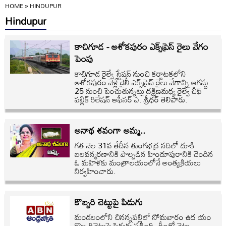
HOME
»
HINDUPUR
Hindupur
కాచిగూడ - అశోకపురం ఎక్స్‌ప్రెస్‌ రైలు వేగం
పెంపు
కాచిగూడ రైల్వే స్టేషన్‌ నుంచి కర్ణాటకలోని
అశోకపురం వెళ్లే డైలీ ఎక్స్‌ప్రెస్‌ రైలు వేగాన్ని ఆగస్టు
25 నుంచి పెంచుతున్నట్లు దక్షిణమధ్య రైల్వే చీఫ్‌
పబ్లిక్‌ రిలేషన్‌ ఆఫీసర్‌ ఎ. శ్రీధర్‌ తెలిపారు.
అనాథ శవంగా అమ్మ..
గత నెల 31వ తేదీన తుంగభద్ర నదిలో దూకి
బలవన్మరణానికి పాల్పడిన హిందూపురానికి చెందిన
ఓ మహిళకు మంత్రాలయంలోనే అంత్యక్రియలు
నిర్వహించారు.
కొబ్బరి చెట్టుపై పిడుగు
మండలంలోని చినన్నపల్లిలో సోమవారం ఉద యం
కొబ్బరిచెట్టుపై పిడుగు పడింది. దీంతో చెట్టు