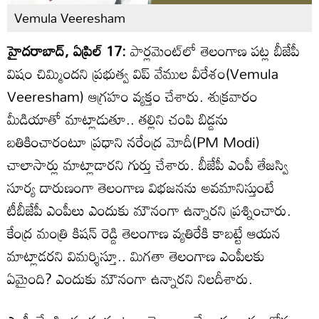
Vemula Veeresham
హైదరాబాద్, ఏప్రిల్ 17:
పార్లమెంట్‌లో తెలంగాణ పట్ల బీజేపీ
విషం చిమ్మిందని ప్రభుత్వ విప్ వేముల వీరేశం(Vemula
Veeresham) ఆగ్రహం వ్యక్తం చేశారు. శుక్రవారం
మీడియాతో మాట్లాడుతూ.. తల్లిని చంపి బిడ్డను
బతికించారంటూ ప్రధాని నరేంద్ర మోదీ(PM Modi)
చాలాసార్లు మాట్లాడారని గుర్తు చేశారు. బీజేపీ ఎంపీ తేజస్వి
సూర్య దారుణంగా తెలంగాణ విభజనను అవమానిస్తుంటే
టీబీజేపీ ఎంపీలు ఎందుకు మౌనంగా ఉన్నారని ప్రశ్నించారు.
కేంద్ర మంత్రి కిషన్ రెడ్డి తెలంగాణ వ్యతిరేకి కాబట్టే ఆయన
మాట్లాడరని విమర్శిస్తూ.. మిగతా తెలంగాణ ఎంపీలకు
ఏమైంది? ఎందుకు మౌనంగా ఉన్నారని నిలదీశారు.