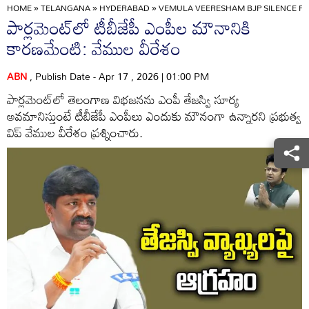
HOME
»
TELANGANA
»
HYDERABAD
»
VEMULA VEERESHAM BJP SILENCE PA
పార్లమెంట్‌లో టీబీజేపీ ఎంపీల మౌనానికి
కారణమేంటి: వేముల వీరేశం
ABN
, Publish Date - Apr 17 , 2026 | 01:00 PM
పార్లమెంట్‌లో తెలంగాణ విభజనను ఎంపీ తేజస్వి సూర్య
అవమానిస్తుంటే టీబీజేపీ ఎంపీలు ఎందుకు మౌనంగా ఉన్నారని ప్రభుత్వ
విప్ వేముల వీరేశం ప్రశ్నించారు.