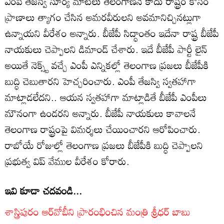
ఎంపీ తేజస్వి సూర్య మాటలు తెలంగాణనే కాదు రాష్ట్రం కోసం
ప్రాణాలు త్యాగం చేసిన అమరవీరులని అవమానిచ్చినట్లుగా
ఉన్నాయని వీరేశం అన్నారు. బీజేపీ సిద్ధాంతం ఇదేనా రాష్ట్ర బీజేపీ
నాయకులు చెప్పాలని డిమాండ్ చేశారు. ఇదే బీజేపీ పార్టీ లైన్
అయితే నెక్స్ట్ వచ్చే ఎంపీ ఎన్నికల్లో తెలంగాణ ప్రజలు బీజేపీకి
బుద్ధి చెబుతారని హెచ్చరించారు. ఎంపీ తేజస్వి స్వతహాగా
మాట్లాడలేదని.. ఆయన స్వతహాగా మాట్లాడితే బీజేపీ ఎంపీలు
మౌనంగా ఉండరని అన్నారు. బీజేపీ నాయకులు కావాలనే
తెలంగాణ రాష్ట్రంపై విమర్శలు చేయించారని ఆరోపించారు.
రాబోయే రోజుల్లో తెలంగాణ ప్రజలు బీజేపీకి బుద్ధి చెప్పాలని
ప్రభుత్వ విప్ వేముల వీరేశం కోరారు.
ఇవి కూడా చదవండి...
శాస్త్రిపురం ఆర్‌వోబీని ప్రారంభించిన మంత్రి శ్రీధర్ బాబు