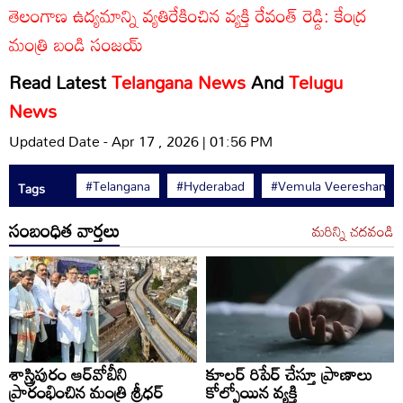
తెలంగాణ ఉద్యమాన్ని వ్యతిరేకించిన వ్యక్తి రేవంత్ రెడ్డి: కేంద్ర
మంత్రి బండి సంజయ్
Read Latest
Telangana News
And
Telugu
News
Updated Date - Apr 17 , 2026 | 01:56 PM
#Telangana
#Hyderabad
#Vemula Veeresham
Tags
సంబంధిత వార్తలు
మరిన్ని చదవండి
శాస్త్రిపురం ఆర్‌వోబీని
కూలర్ రిపేర్ చేస్తూ ప్రాణాలు
ప్రారంభించిన మంత్రి శ్రీధర్
కోల్పోయిన వ్యక్తి