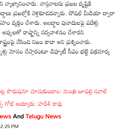
వ్యాఖ్యానించారు. వాస్తవాలను ప్రజల దృష్టికి
్ధాలు ప్రజల్లోకి వెళ్లకూడదన్నారు. సోషల్ మీడియా ద్వారా
గ్రహం వ్యక్తం చేశారు. అబద్ధాల పునాదులపై పదేళ్లు
 అప్పులతో రాష్ట్రాన్ని సర్వనాశనం చేశారని
ష్ట్రంపై వేసింది నిజం కాదా అని ప్రశ్నించారు.
లు మోసం చేస్తారంటూ డిప్యూటీ సీఎం భట్టి విక్రమార్క
ల పౌరుషమా చూసుకుందాం: మంత్రి జూపల్లి సవాల్
ఫ్ గోల్ అయ్యారు: హరీశ్ రావు
News
And
Telugu News
 02:25 PM