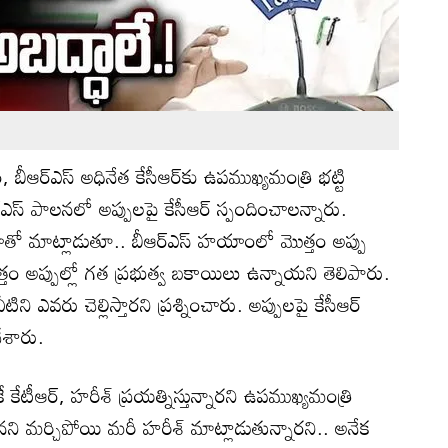
బీఆర్‌ఎస్ అధినేత కేసీఆర్‌కు ఉపముఖ్యమంత్రి భట్టి
ర్‌ఎస్ పాలనలో అప్పులపై కేసీఆర్ స్పందించాలన్నారు.
ాతో మాట్లాడుతూ.. బీఆర్‌ఎస్ హయాంలో మొత్తం అప్పు
్తం అప్పుల్లో గత ప్రభుత్వ బకాయిలు ఉన్నాయని తెలిపారు.
టిని ఎవరు చెల్లిస్తారని ప్రశ్నించారు. అప్పులపై కేసీఆర్
ేశారు.
కేటీఆర్‌, హరీశ్ ప్రయత్నిస్తున్నారని ఉపముఖ్యమంత్రి
నని మర్చిపోయి మరీ హరీశ్ మాట్లాడుతున్నారని.. అనేక