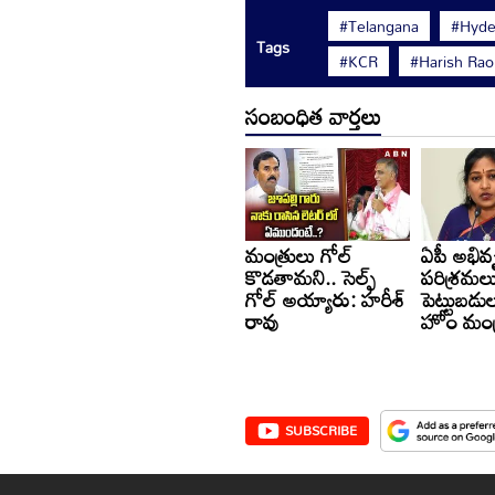
#Telangana
#Hyde
Tags
#KCR
#Harish Rao
సంబంధిత వార్తలు
మంత్రులు గోల్
ఏపీ అభివృద
కొడతామని.. సెల్ఫ్
పరిశ్రమల
గోల్ అయ్యారు: హరీశ్
పెట్టుబడ
రావు
హోం మంత్
SUBSCRIBE