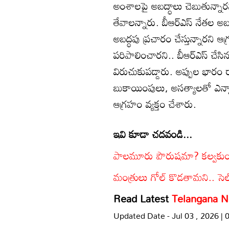
అంశాలపై అబద్ధాలు చెబుతున్నారని 
తేవాలన్నారు. బీఆర్‌ఎస్ నేతల అబద
అబద్ధపు ప్రచారం చేస్తున్నారని ఆ
పరిపాలించారని.. బీఆర్‌ఎస్ చేసిన
విరుచుకుపడ్డారు. అప్పుల భారం రా
బుకాయింపులు, అసత్యాలతో ఎన్నాళ్
ఆగ్రహం వ్యక్తం చేశారు.
ఇవి కూడా చదవండి...
పాలమూరు పౌరుషమా? కల్వకుంట్
మంత్రులు గోల్ కొడతామని.. సెల్
Read Latest
Telangana 
Updated Date - Jul 03 , 2026 |