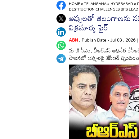
HOME
»
TELANGANA
»
HYDERABAD
»
DESTRUCTION CHALLENGES BRS LEAD
అప్పులతో తెలంగాణను సర్వ
విక్రమార్క ఫైర్
ABN
, Publish Date - Jul 03 , 2026 
మాజీ సీఎం, బీఆర్‌ఎస్ అధినేత కేసీఆర్
పాలనలో అప్పులపై కేసీఆర్ స్పందించ