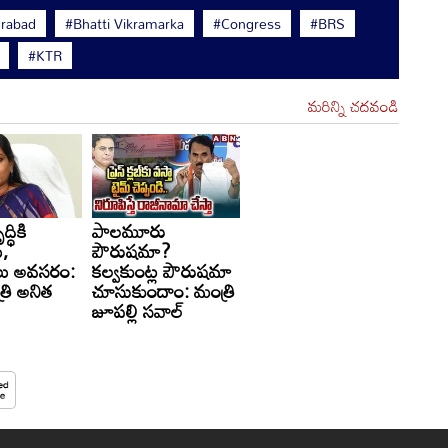
rabad
#Bhatti Vikramarka
#Congress
#BRS
#KTR
మరిన్ని చదవండి
్ధికి
పాలమూరు
ు,
పౌరుషమా?
ులు అవసరం:
కల్వకుంట్ల పౌరుషమా
రి అనిత
చూసుకుందాం: మంత్రి
జూపల్లి సవాల్