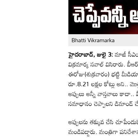
Bhatti Vikramarka
హైదరాబాద్, జులై 3:
మాజీ సీఎం, 
విక్రమార్క సవాల్ విసిరారు. బీఆ
ఈరోజు(శుక్రవారం) భట్టి మీడియ
రూ.8.21 లక్షల కోట్లు అని.. మొత
అప్పులు అన్నీ వాస్తవాలు కాదా.. వీ
సమాధానం చెప్పాలని డిమాండ్ చ
అప్పులను తక్కువ చేసి చూపేందుకే 
మండిపడ్డారు. మంత్రిగా పనిచేశా