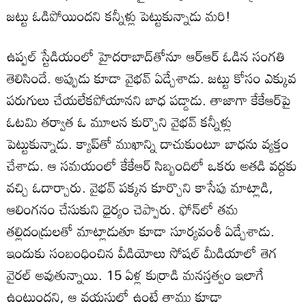
జట్టు ఓడిపోయిందని కన్నీళ్లు పెట్టుకున్నాడు మరి!
ఉప్పల్ స్టేడియంలో హైదరాబాద్‌తోనూ ఆర్ఆర్ ఓడిన సంగతి
తెలిసిందే. అప్పుడు కూడా వైభవ్ ఏడ్చేశాడు. జట్టు కోసం ఎక్కువ
పరుగులు చేయలేకపోయానని బాధ పడ్డాడు. తాజాగా కేకేఆర్‌పై
ఓటమి తర్వాత ఓ మూలన కుర్చొని వైభవ్ కన్నీళ్లు
పెట్టుకున్నాడు. క్యాప్‌తో ముఖాన్ని దాచుకుంటూ బాధను వ్యక్తం
చేశాడు. ఆ సమయంలో కేకేఆర్ సిబ్బందిలో ఒకరు అతడి వద్దకు
వచ్చి ఓదార్చారు. వైభవ్ పక్కన కూర్చొని కాసేపు మాట్లాడి,
ఆలింగనం చేసుకుని ధైర్యం చెప్పారు. ఫోన్‌లో తమ
తల్లిదండ్రులతో మాట్లాడుతూ కూడా సూర్యవంశీ ఏడ్చేశాడు.
ఇందుకు సంబంధించిన వీడియోలు సోషల్ మీడియాలో తెగ
వైరల్ అవుతున్నాయి. 15 ఏళ్ల కుర్రాడి మనస్తత్వం ఇలాగే
ఉంటుందని, ఆ వయసులో ఉంటే తాము కూడా