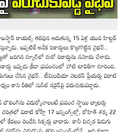
జస్థాన్ రాయల్స్ తరఫున ఆడుతున్న 15 ఏళ్ల యువ హిట్టర్
తున్నాడు. ఇప్పటికే అనేక రికార్డులు కొల్లగొట్టిన వైభవ్..
ట్టుతో జరిగిన మ్యాచ్‌లో మరో రికార్డును నమోదు చేశాడు.
్డు ఇప్పుడు క్రీడా ప్రపంచంలో హాట్ టాపిక్‌గా మారింది.
ుగులు చేసిన వైభవ్.. టీమిండియా వెటరన్ ప్లేయర్లు విరాట్
్యం కాని రీతిలో సునీల్ నరైన్‌పై విరుచుకుపడ్డాడు.
రైన్ బౌలింగ్‌ను ఎదుర్కోవాలంటే ప్రపంచ స్థాయి బ్యాటర్లు
త్రలో విరాట్ కోహ్లీ 17 ఇన్నింగ్స్‌ల్లో, రోహిత్ శర్మ 22
ంగ్‌లో కేవలం రెండేసి సిక్సర్లు బాదారు. కానీ చిచ్చర పిడుగు
ల్ నరైన్‌ను ఎదుర్కొన్న తొలి ఇన్నింగ్స్‌లోనే.. అది కూడా