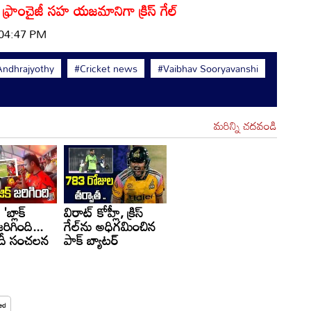
్ ఫ్రాంచైజీ సహ యజమానిగా క్రిస్ గేల్
 04:47 PM
ndhrajyothy
#Cricket news
#Vaibhav Sooryavanshi
మరిన్ని చదవండి
'బ్లాక్
విరాట్ కోహ్లీ, క్రిస్
జరిగింది...
గేల్‌ను అధిగమించిన
ోదీ సంచలన
పాక్ బ్యాటర్