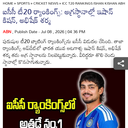
HOME
»
SPORTS
»
CRICKET NEWS
»
ICC T20 RANKINGS ISHAN KISHAN ABHI
ఐసీసీ టీ20 ర్యాంకింగ్స్: అగ్రస్థానాల్లో ఇషాన్
కిషన్, అభిషేక్ శర్మ
ABN
, Publish Date - Jul 08 , 2026 | 04:36 PM
పురుషుల టీ20 బ్యాటింగ్ ర్యాంకింగ్స్‌ను ఐసీసీ విడుదల చేసింది. తాజా
ర్యాంకింగ్స్ అప్‌డేట్‌లో భారత యువ ఆటగాళ్లు ఇషాన్ కిషన్, అభిషేక్
శర్మ తమ అగ్ర స్థానాలను నిలబెట్టుకున్నారు. వీరిద్దరూ తొలి రెండు
స్థానాల్లో కొనసాగుతున్నారు.