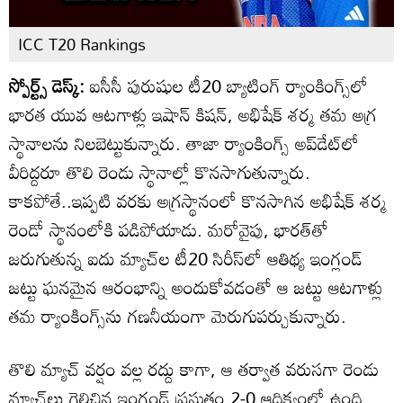
ICC T20 Rankings
స్పోర్ట్స్ డెస్క్:
ఐసీసీ పురుషుల టీ20 బ్యాటింగ్ ర్యాంకింగ్స్‌లో
భారత యువ ఆటగాళ్లు ఇషాన్ కిషన్, అభిషేక్ శర్మ తమ అగ్ర
స్థానాలను నిలబెట్టుకున్నారు. తాజా ర్యాంకింగ్స్ అప్‌డేట్‌లో
వీరిద్దరూ తొలి రెండు స్థానాల్లో కొనసాగుతున్నారు.
కాకపోతే..ఇప్పటి వరకు అగ్రస్థానంలో కొనసాగిన అభిషేక్ శర్మ
రెండో స్థానంలోకి పడిపోయాడు. మరోవైపు, భారత్‌తో
జరుగుతున్న ఐదు మ్యాచ్‌ల టీ20 సిరీస్‌లో ఆతిథ్య ఇంగ్లండ్
జట్టు ఘనమైన ఆరంభాన్ని అందుకోవడంతో ఆ జట్టు ఆటగాళ్లు
తమ ర్యాంకింగ్స్‌ను గణనీయంగా మెరుగుపర్చుకున్నారు.
తొలి మ్యాచ్ వర్షం వల్ల రద్దు కాగా, ఆ తర్వాత వరుసగా రెండు
మ్యాచ్‌లు గెలిచిన ఇంగ్లండ్ ప్రస్తుతం 2-0 ఆధిక్యంలో ఉంది.