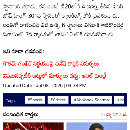
స్థానానికి చేరాడు. తన రెండో టీ20లోనే 4 వికెట్లు తీసిన పేసర్
జోష్ టాంగ్ 301వ స్థానంతో ర్యాంకింగ్స్‌లోకి ప్రవేశించాడు.
బంతితో రాణించిన విల్ జాక్స్ 6 స్థానాలు ఎగబాకి ఆల్‌రౌండర్ల
విభాగంలో 7వ ర్యాంకుతో టాప్-10 లోకి దూసుకొచ్చాడు.
ఇవి కూడా చదవండి:
గౌతమ్ గంభీర్ నిర్ణయంపై దినేష్ కార్తిక్ విమర్శలు
విఫమైనప్పటీకి జట్టులో మార్పులు వద్దు: అనిల్ కుంబ్లే
Updated Date - Jul 08 , 2026 | 04:38 PM
#Sports
#Cricket
#Abhishek Sharma
#Ishan
Tags
సంబంధిత వార్తలు
మరిన్ని చదవండి