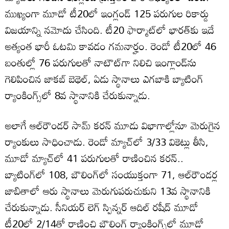
ముఖ్యంగా మూడో టీ20లో ఇంగ్లండ్ 125 పరుగుల రికార్డు
విజయాన్ని నమోదు చేసింది. టీ20 ఫార్మాట్‌లో భారత్‌కు ఇదే
అత్యంత భారీ ఓటమి కావడం గమనార్హం. రెండో టీ20లో 46
బంతుల్లో 76 పరుగులతో నాటౌట్‌గా నిలిచి ఇంగ్లాండ్‌ను
గెలిపించిన జాకబ్ బెథెల్, ఏడు స్థానాలు ఎగబాకి బ్యాటింగ్
ర్యాంకింగ్స్‌లో 8వ స్థానానికి చేరుకున్నాడు.
అలాగే ఆల్‌రౌండర్ సామ్ కరన్ మూడు విభాగాల్లోనూ మెరుగైన
ర్యాంకులు సాధించాడు. రెండో మ్యాచ్‌లో 3/33 వికెట్లు తీసి,
మూడో మ్యాచ్‌లో 41 పరుగులతో రాణించిన కరన్..
బ్యాటింగ్‌లో 108, బౌలింగ్‌లో సంయుక్తంగా 71, ఆల్‌రౌండర్ల
జాబితాలో ఆరు స్థానాలు మెరుగుపరుచుకుని 13వ స్థానానికి
చేరుకున్నాడు. సీనియర్ లెగ్ స్పిన్నర్ ఆదిల్ రషీద్ మూడో
టీ20లో 2/14తో రాణించి బౌలింగ్ ర్యాంకింగ్స్‌లో మూడో