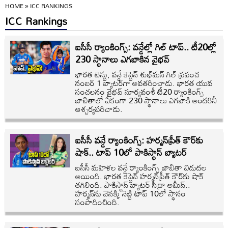
HOME
»
ICC RANKINGS
ICC Rankings
ఐసీసీ ర్యాంకింగ్స్: వన్డేల్లో గిల్ టాప్.. టీ20ల్లో
230 స్థానాలు ఎగబాకిన వైభవ్
భారత టెస్టు, వన్డే కెప్టెన్ శుభ్‌మన్ గిల్ ప్రపంచ
నంబర్ 1 బ్యాటర్‌గా అవతరించాడు. భారత యువ
సంచలనం వైభవ్ సూర్యవంశీ టీ20 ర్యాంకింగ్స్
జాబితాలో ఏకంగా 230 స్థానాలు ఎగబాకి అందరినీ
ఆశ్చర్యపరిచాడు.
ఐసీసీ వన్డే ర్యాంకింగ్స్: హర్మన్‌ప్రీత్ కౌర్‌కు
షాక్.. టాప్ 10లో పాకిస్థాన్ బ్యాటర్
ఐసీసీ మహిళల వన్డే ర్యాంకింగ్స్ జాబితా విడుదల
అయింది. భారత కెప్టెన్ హర్మన్‌ప్రీత్ కౌర్‌కు షాక్
తగిలింది. పాకిస్థాన్ బ్యాటర్ సిద్రా అమీన్..
హర్మన్‌ను వెనక్కి నెట్టి టాప్ 10లో స్థానం
సంపాదించింది.