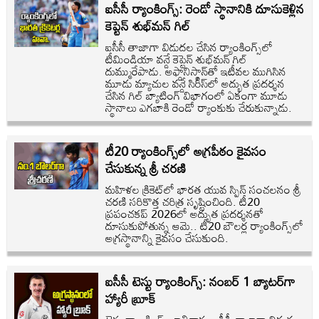
ఐసీసీ ర్యాంకింగ్స్: రెండో స్థానానికి దూసుకెళ్లిన
కెప్టెన్ శుభ్‌మన్ గిల్
ఐసీసీ తాజాగా విడుదల చేసిన ర్యాంకింగ్స్‌లో
టీమిండియా వన్డే కెప్టెన్ శుభ్‌మన్ గిల్
దుమ్మురేపాడు. అఫ్గానిస్థాన్‌తో ఇటీవల ముగిసిన
మూడు మ్యాచుల వన్డే సిరీస్‌లో అద్భుత ప్రదర్శన
చేసిన గిల్ బ్యాటింగ్ విభాగంలో ఏకంగా మూడు
స్థానాలు ఎగబాకి రెండో ర్యాంకుకు చేరుకున్నాడు.
టీ20 ర్యాంకింగ్స్‌లో అగ్రపీఠం కైవసం
చేసుకున్న శ్రీ చరణి
మహిళల క్రికెట్‌లో భారత యువ స్పిన్ సంచలనం శ్రీ
చరణి సరికొత్త చరిత్ర సృష్టించింది. టీ20
ప్రపంచకప్ 2026లో అద్భుత ప్రదర్శనతో
దూసుకుపోతున్న ఆమె.. టీ20 బౌలర్ల ర్యాంకింగ్స్‌లో
అగ్రస్థానాన్ని కైవసం చేసుకుంది.
ఐసీసీ టెస్టు ర్యాంకింగ్స్: నంబర్ 1 బ్యాటర్‌గా
హ్యారీ బ్రూక్