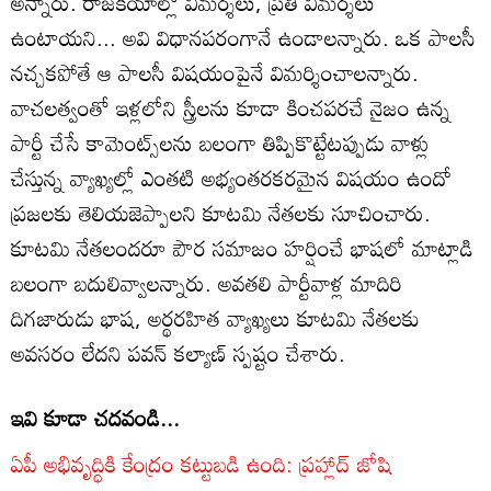
అన్నారు. రాజకీయాల్లో విమర్శలు, ప్రతి విమర్శలు
ఉంటాయని... అవి విధానపరంగానే ఉండాలన్నారు. ఒక పాలసీ
నచ్చకపోతే ఆ పాలసీ విషయంపైనే విమర్శించాలన్నారు.
వాచలత్వంతో ఇళ్లలోని స్త్రీలను కూడా కించపరచే నైజం ఉన్న
పార్టీ చేసే కామెంట్స్‌లను బలంగా తిప్పికొట్టేటప్పుడు వాళ్లు
చేస్తున్న వ్యాఖ్యల్లో ఎంతటి అభ్యంతరకరమైన విషయం ఉందో
ప్రజలకు తెలియజెప్పాలని కూటమి నేతలకు సూచించారు.
కూటమి నేతలందరూ పౌర సమాజం హర్షించే భాషలో మాట్లాడి
బలంగా బదులివ్వాలన్నారు. అవతలి పార్టీవాళ్ల మాదిరి
దిగజారుడు భాష, అర్థరహిత వ్యాఖ్యలు కూటమి నేతలకు
అవసరం లేదని పవన్ కల్యాణ్ స్పష్టం చేశారు.
ఇవి కూడా చదవండి...
ఏపీ అభివృద్ధికి కేంద్రం కట్టుబడి ఉంది: ప్రహ్లాద్ జోషి