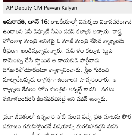
AP Deputy CM Pawan Kalyan
అమరావతి, జూన్ 16:
రాజకీయాల్లో విమర్శలు విధానపరంగానే
ఉండాలని ఏపీ డిప్యూటీ సీఎం పవన్ కల్యాణ్ అన్నారు. రాష్ట్ర
హోంశాఖ మంత్రి అనితపై ఓ మాజీ మంత్రి చేసిన వ్యాఖ్యలను
తీవ్రంగా ఖండిస్తున్నామన్నారు. మహిళల కట్టూబొట్టుపై
కామెంట్స్ చేసే స్థాయికి ఆ నాయకుడి పార్టీవారు
దిగజారిపోయారంటూ వ్యాఖ్యానించారు. స్త్రీల గురించి
మాట్లాడేటప్పుడు జాగ్రత్తగా ఉండాలని హెచ్చరించారు. ఆ
వ్యాఖ్యలు కేవలం హోం మంత్రిని అన్నట్టే కాదని.. సగటు
మహిళలందరినీ కించపరచినట్లే అని పవన్ అన్నారు.
ప్రజా జీవితంలో ఉన్నవారి నోటి నుంచి వచ్చే ప్రతి మాటను పౌర
సమాజం గమనిస్తోందనే విషయాన్ని మరచిపోవద్దని పవన్