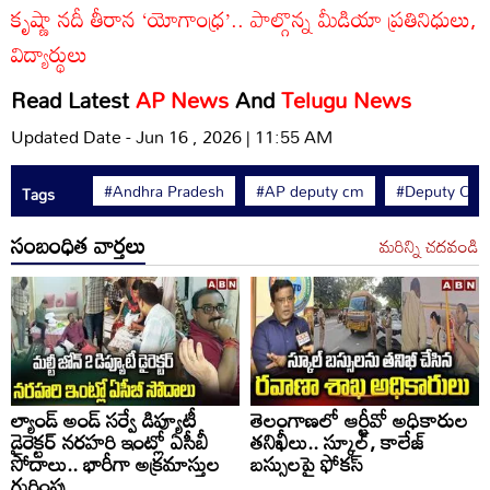
కృష్ణా నదీ తీరాన ‘యోగాంధ్ర’.. పాల్గొన్న మీడియా ప్రతినిధులు,
విద్యార్థులు
Read Latest
AP News
And
Telugu News
Updated Date - Jun 16 , 2026 | 11:55 AM
#Andhra Pradesh
#AP deputy cm
#Deputy CM 
Tags
సంబంధిత వార్తలు
మరిన్ని చదవండి
ల్యాండ్ అండ్ సర్వే డిప్యూటీ
తెలంగాణలో ఆర్టీవో అధికారుల
డైరెక్టర్ నరహరి ఇంట్లో ఏసీబీ
తనిఖీలు.. స్కూల్, కాలేజ్
సోదాలు.. భారీగా అక్రమాస్తుల
బస్సులపై ఫోకస్
గుర్తింపు