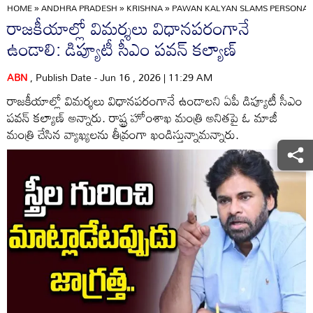
HOME
»
ANDHRA PRADESH
»
KRISHNA
»
PAWAN KALYAN SLAMS PERSONAL A
రాజకీయాల్లో విమర్శలు విధానపరంగానే
ఉండాలి: డిప్యూటీ సీఎం పవన్ కల్యాణ్
ABN
, Publish Date - Jun 16 , 2026 | 11:29 AM
రాజకీయాల్లో విమర్శలు విధానపరంగానే ఉండాలని ఏపీ డిప్యూటీ సీఎం
పవన్ కల్యాణ్ అన్నారు. రాష్ట్ర హోంశాఖ మంత్రి అనితపై ఓ మాజీ
మంత్రి చేసిన వ్యాఖ్యలను తీవ్రంగా ఖండిస్తున్నామన్నారు.