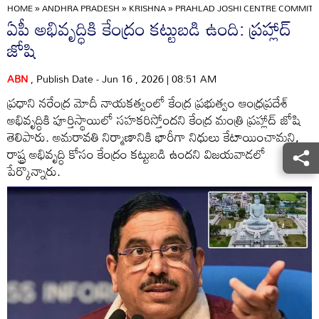
HOME
»
ANDHRA PRADESH
»
KRISHNA
»
PRAHLAD JOSHI CENTRE COMMITT
ఏపీ అభివృద్ధికి కేంద్రం కట్టుబడి ఉంది: ప్రహ్లాద్
జోషి
ABN
, Publish Date - Jun 16 , 2026 | 08:51 AM
ప్రధాని నరేంద్ర మోదీ నాయకత్వంలో కేంద్ర ప్రభుత్వం ఆంధ్రప్రదేశ్
అభివృద్ధికి పూర్తిస్థాయిలో సహకరిస్తోందని కేంద్ర మంత్రి ప్రహ్లాద్ జోషి
తెలిపారు. అమరావతి నిర్మాణానికి భారీగా నిధులు కేటాయించామని,
రాష్ట్ర అభివృద్ధి కోసం కేంద్రం కట్టుబడి ఉందని విజయవాడలో
పేర్కొన్నారు.