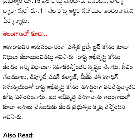
ప్రభుత్వం రూ.15 వేల కోట్లు మంజూరు చేసిందని, హడ్కో
ద్వారా మరో రూ.11 వేల కోట్ల ఆర్థిక సహాయం అందించామని
పేర్కొన్నారు.
తెలంగాణలో కూడా..
అమరావతిని అనుసంధానించే ప్రత్యేక రైల్వే లైన్ కోసం కూడా
నిధులు కేటాయించినట్లు తెలిపారు. రాష్ట్ర అభివృద్ధి కోసం
కేంద్రం అన్ని విధాలుగా సహకరిస్తోందని స్పష్టం చేశారు. సీఎం
చంద్రబాబు, డిప్యూటీ పవన్ కల్యాణ్, బీజేపీ నేత మాధవ్
సమన్వయంతో రాష్ట్ర అభివృద్ధి కోసం సమర్థంగా పనిచేస్తున్నారని
జోషి ప్రశంసించారు. ఇదే అభివృద్ధి నమూనాను తెలంగాణలో
కూడా అమలు చేసేందుకు కేంద్ర ప్రభుత్వం కృషి చేస్తోందని
తెలిపారు.
Also Read: