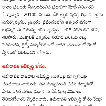
కాలం ప్రజలకు సేవలందించిన ప్రధానిగా మోదీ నిలిచారని
పేర్కొన్నారు. 2014కు ముందు దేశ ఆర్థిక వ్యవస్థ తీవ్ర సవాళ్లను
ఎదుర్కొన్నదని, ప్రస్తుతం ప్రపంచంలోనే అత్యంత వేగంగా
అభివృద్ధి చెందుతున్న ఆర్థిక వ్యవస్థగా భారత్ ఎదిగిందని జోషి
తెలిపారు. ఎలక్ట్రానిక్ ఉత్పత్తుల తయారీ ఎనిమిది రెట్లు
పెరిగిందని, రైల్వే విద్యుదీకరణలో భారత్ ప్రపంచంలో రెండో
స్థానంలో నిలిచిందని చెప్పారు.
అమరావతి అభివృద్ధి కోసం..
అమరావతి రాజధాని అభివృద్ధి అంశంపై ముఖ్యమంత్రి
చంద్రబాబు నాయుడు, ఉప ముఖ్యమంత్రి పవన్ కల్యాణ్‌తో
పాటు ఇతర నేతలు ప్రధాని మోదీకి పూర్తి వివరాలు
తెలియజేశారని వెల్లడించారు. అమరావతి అభివృద్ధి కోసం కేంద్ర