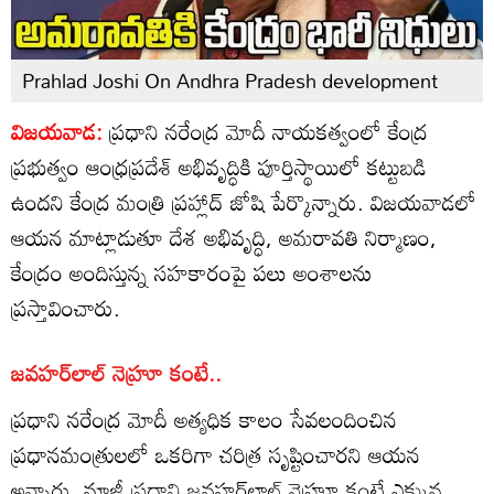
Prahlad Joshi On Andhra Pradesh development
విజయవాడ:
ప్రధాని నరేంద్ర మోదీ నాయకత్వంలో కేంద్ర
ప్రభుత్వం ఆంధ్రప్రదేశ్ అభివృద్ధికి పూర్తిస్థాయిలో కట్టుబడి
ఉందని కేంద్ర మంత్రి ప్రహ్లాద్ జోషి పేర్కొన్నారు. విజయవాడలో
ఆయన మాట్లాడుతూ దేశ అభివృద్ధి, అమరావతి నిర్మాణం,
కేంద్రం అందిస్తున్న సహకారంపై పలు అంశాలను
ప్రస్తావించారు.
జవహర్‌లాల్ నెహ్రూ కంటే..
ప్రధాని నరేంద్ర మోదీ అత్యధిక కాలం సేవలందించిన
ప్రధానమంత్రులలో ఒకరిగా చరిత్ర సృష్టించారని ఆయన
అన్నారు. మాజీ ప్రధాని జవహర్‌లాల్ నెహ్రూ కంటే ఎక్కువ