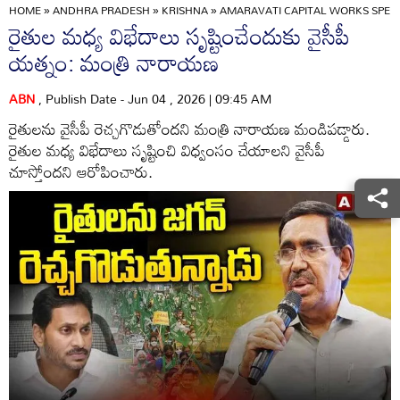
HOME
»
ANDHRA PRADESH
»
KRISHNA
»
AMARAVATI CAPITAL WORKS SPEE
రైతుల మధ్య విభేదాలు సృష్టించేందుకు వైసీపీ
యత్నం: మంత్రి నారాయణ
ABN
, Publish Date - Jun 04 , 2026 | 09:45 AM
రైతులను వైసీపీ రెచ్చగొడుతోందని మంత్రి నారాయణ మండిపడ్డారు.
రైతుల మధ్య విభేదాలు సృష్టించి విధ్వంసం చేయాలని వైసీపీ
చూస్తోందని ఆరోపించారు.