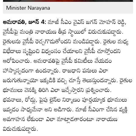
Minister Narayana
అమరావతి, జూన్ 4:
మాజీ సీఎం వైఎస్ జగన్ మోహన్ రెడ్డి,
వైసీపీపై మంత్రి నారాయణ తీవ్ర స్థాయిలో విరుచుకుపడ్డారు.
రైతులను వైసీపీ రెచ్చగొడుతోందని మండిపడ్డారు. రైతుల మధ్య
విభేదాలు సృష్టించి విధ్వంసం చేయాలని వైసీపీ చూస్తోందని
ఆరోపించారు. అమరావతిపై వైసీపీ కమిటీలు వేయడం
హాస్యాస్పదంగా ఉందన్నారు. రాజధాని పనులు ఎలా
జరుగుతున్నాయో ఇక్కడికి వచ్చి చూస్తే తెలుస్తుందన్నారు. రైతుల
భూములు వెనక్కి తిరిగి ఎలా ఇచ్చేస్తారని ప్రశ్నించారు.
భవనాలు, రోడ్లు, పైపు లైన్‌ల నిర్మాణం పూర్తయ్యాక భూములు
ఇవ్వడం సాధ్యమేనా అని అడిగారు. మాజీ సీఎంగా చేసిన వ్యక్తి
అవగాహన లేకుండా ఎలా మాట్లాడతారంటూ నారాయణ
విరుచుకుపడ్డారు.