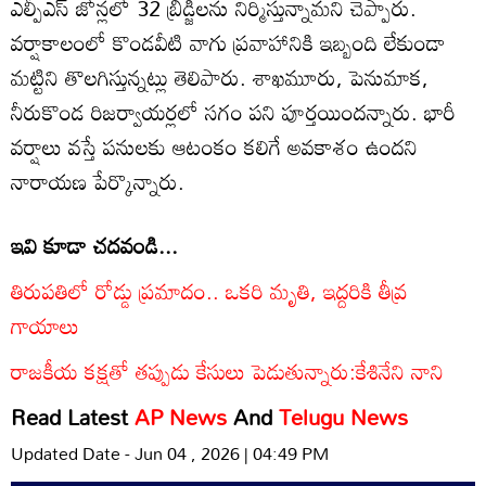
ఎల్పీఎస్ జోన్లలో 32 బ్రిడ్జిలను నిర్మిస్తున్నామని చెప్పారు.
వర్షాకాలంలో కొండవీటి వాగు ప్రవాహానికి ఇబ్బంది లేకుండా
మట్టిని తొలగిస్తున్నట్లు తెలిపారు. శాఖమూరు, పెనుమాక,
నీరుకొండ రిజర్వాయర్లలో సగం పని పూర్తయిందన్నారు. భారీ
వర్షాలు వస్తే పనులకు ఆటంకం కలిగే అవకాశం ఉందని
నారాయణ పేర్కొన్నారు.
ఇవి కూడా చదవండి...
తిరుపతిలో రోడ్డు ప్రమాదం.. ఒకరి మృతి, ఇద్దరికి తీవ్ర
గాయాలు
రాజకీయ కక్షతో తప్పుడు కేసులు పెడుతున్నారు:కేశినేని నాని
Read Latest
AP News
And
Telugu News
Updated Date - Jun 04 , 2026 | 04:49 PM