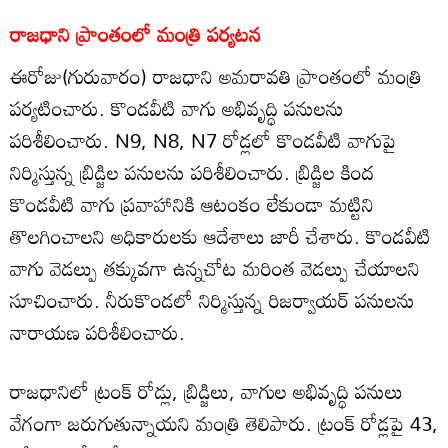
రాజధాని ప్రాంతంలో మంత్రి పర్యటన
ఈరోజు(గురువారం) రాజధాని అమరావతి ప్రాంతంలో మంత్రి
పర్యటించారు. కొండవీటి వాగు అభివృద్ధి పనులను
పరిశీలించారు. N9, N8, N7 రోడ్లలో కొండవీటి వాగుపై
నిర్మిస్తున్న బ్రిడ్జిల పనులను పరిశీలించారు. బ్రిడ్జిల కింద
కొండవీటి వాగు ప్రవాహానికి ఆటంకం లేకుండా మట్టిని
తొలగించాలని అధికారులకు ఆదేశాలు జారీ చేశారు. కొండవీటి
వాగు వెడల్పు తక్కువగా ఉన్నచోట మరింత వెడల్పు చేయాలని
సూచించారు. నీరుకొండలో నిర్మిస్తున్న రిజర్వాయర్ పనులను
నారాయణ పరిశీలించారు.
రాజధానిలో ట్రంక్ రోడ్లు, బ్రిడ్జిలు, వాగుల అభివృద్ధి పనులు
వేగంగా జరుగుతున్నాయని మంత్రి తెలిపారు. ట్రంక్ రోడ్లపై 43,