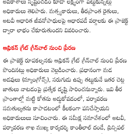
అవకాశాలు సృష్టించడం కూడా లక్ష్యంగా పెట్టుకున్నట్లు
అధికారులు తెలిపారు. మత్స్యకారులు, తీరప్రాంత రైతులు,
అటవీ ఆధారిత జీవనోపాధులపై ఆధారపడే వర్గాలకు ఈ ప్రాజెక్ట్
ద్వారా లాభం చేకూరుతుందని వివరించారు.
ఆఫ్రికన్ గ్రేట్ గ్రీన్‌వాల్ నుంచి ప్రేరణ
ఈ ప్రాజెక్ట్ రూపకల్పనకు ఆఫ్రికన్ గ్రేట్ గ్రీన్‌వాల్ నుంచి ప్రేరణ
పొందినట్లు అధికారులు వెల్లడించారు. ప్రధానంగా మడ
అడవులు (మ్యాంగ్రోవ్స్), సరుగుడు ఉప్పు తట్టుకునే ఇతర చెట్ల
జాతులు నాటడంపై ప్రత్యేక దృష్టి సారించనున్నారు. ఇవి తీర
ప్రాంతాల్లో మట్టి కోతను అడ్డుకోవడంలో, పర్యావరణ
సమతుల్యతను కాపాడటంలో కీలకంగా పనిచేస్తాయని
అధికారులులు సూచించారు. ఈ సమీక్ష సమావేశంలో అటవీ,
పర్యావరణ శాఖ ముఖ్య కార్యదర్శి కాంతీలాల్ దండే, ప్రిన్సిపల్