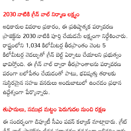
2030 నాటికి గ్రీన్ వాల్ నిర్మాణ లక్ష్యం
అధికారుల వివరాల ప్రకారం, ఈ ప్రతిష్ఠాత్మక పర్యావరణ
ప్రాజెక్ట్‌ను 2030 నాటికి పూర్తి చేయడమే లక్ష్యంగా నిర్దేశించారు.
రాష్ట్రంలోని 1,034 కిలోమీటర్ల తీరప్రాంతం వెంట 5
కిలోమీటర్ల వెడల్పుతో గ్రీన్ బెల్ట్ ఏర్పాటు చేయాలని ప్రభుత్వం
భావిస్తోంది. ఈ గ్రీన్ వాల్ ద్వారా తీరప్రాంతాలను పర్యావరణ
పరంగా బలోపేతం చేయడంతో పాటు, భవిష్యత్తు తరాలకు
సుస్థిరమైన సహజ వనరులు అందుబాటులో ఉంచడం ప్రధాన
ఉద్దేశ్యంగా పేర్కొన్నారు.
తుఫానులు, సముద్ర మట్టం పెరుగుదల నుంచి రక్షణ
ఈ సందర్భంగా డిప్యూటీ సీఎం పవన్ కల్యాణ్ మాట్లాడారు. గ్రేట్
గ్రీన్ వాల్ ప్రాజెక్ట్‌ను జీవన పర్యావరణ కవచంగా అభివర్ణించారు.