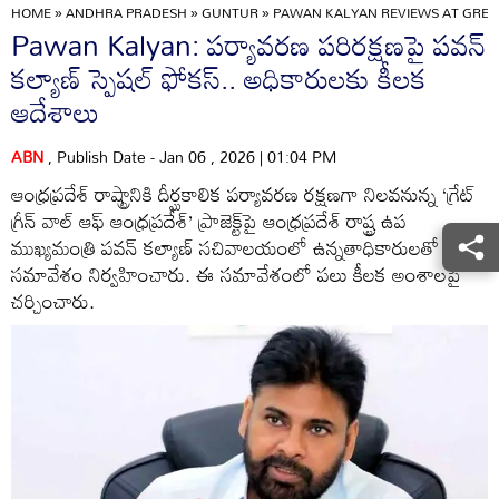
HOME
»
ANDHRA PRADESH
»
GUNTUR
»
PAWAN KALYAN REVIEWS AT GREA
Pawan Kalyan: పర్యావరణ పరిరక్షణపై పవన్
కల్యాణ్ స్పెషల్ ఫోకస్.. అధికారులకు కీలక
ఆదేశాలు
ABN
, Publish Date - Jan 06 , 2026 | 01:04 PM
ఆంధ్రప్రదేశ్ రాష్ట్రానికి దీర్ఘకాలిక పర్యావరణ రక్షణగా నిలవనున్న ‘గ్రేట్
గ్రీన్ వాల్ ఆఫ్ ఆంధ్రప్రదేశ్’ ప్రాజెక్ట్‌పై ఆంధ్రప్రదేశ్ రాష్ట్ర ఉప
ముఖ్యమంత్రి పవన్ కల్యాణ్ సచివాలయంలో ఉన్నతాధికారులతో సమీక్ష
సమావేశం నిర్వహించారు. ఈ సమావేశంలో పలు కీలక అంశాలపై
చర్చించారు.