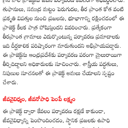
తుఫానులు, సముద్ర మట్టం పెరుగుదల, తీర ప్రాంత కోత వంటి
ప్రకృతి విపత్తుల నుంచి ప్రజలను, భూభాగాన్ని రక్షించడంలో ఈ
ప్రాజెక్ట్ కీలక పాత్ర పోషిస్తుందని వివరించారు. ప్రత్యేకంగా
తీరప్రాంత గ్రామాలు ఎదుర్కొంటున్న పర్యావరణ ప్రమాదాలకు
ఇది దీర్ఘకాలిక పరిష్కారంగా మారుతుందని అభిప్రాయపడ్డారు.
ఈ ప్రాజెక్ట్‌ను ఆంధ్రప్రదేశ్‌కు పర్యావరణ పరంగా మైలురాయిగా
తీర్చిదిద్దాలని అధికారులకు సూచించారు. శాస్త్రీయ పద్ధతులు,
నిపుణుల సూచనలతో ఈ ప్రాజెక్ట్ అమలు చేయాలని స్పష్టం
చేశారు.
జీవవైవిధ్యం, జీవనోపాధి పెంపే లక్ష్యం
ఈ ప్రాజెక్ట్ ద్వారా కేవలం పర్యావరణ రక్షణే కాకుండా,
జీవవైవిధ్యాన్ని పెంపొందించడం, స్థానిక ప్రజలకు ఉపాధి