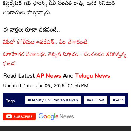
కన్జర్వేటర్ ఆఫ్ ఫారెస్ట్స్ పీవీ చలపతి రావు, ఇతర సీనియర్
అధికారులు పాల్గొన్నారు.
ఈ వార్తలు కూడా చదవండి...
ఏపీలో పోలీసుల ఆపరేషన్.. ఏం చేశారంటే.
వివాహేతర సంబంధం తెచ్చిన విషాదం.. సంచలనం కలిగిస్తున్న
ఘటన
Read Latest
AP News
And
Telugu News
Updated Date - Jan 06 , 2026 | 01:55 PM
#Deputy CM Pawan Kalyan
#AP Govt
#AP Secre
Tags
SUBSCRIBE