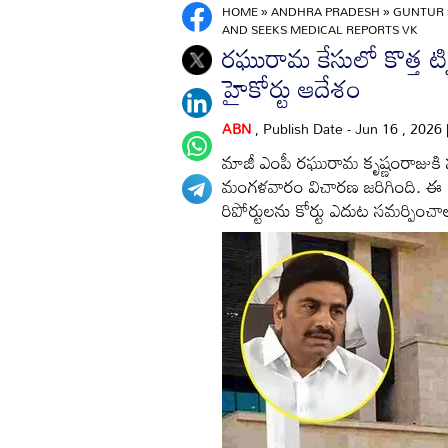
HOME
»
ANDHRA PRADESH
»
GUNTUR
AND SEEKS MEDICAL REPORTS VK
రఘురామ కేసులో కొత్త ట్వి
హైకోర్టు ఆదేశం
ABN
, Publish Date - Jun 16 , 2026
మాజీ ఎంపీ రఘురామ కృష్ణంరాజుకి సం
మంగళవారం విచారణ జరిగింది. ఈ స
రిపోర్టులను కోర్టు ఎదుట సమర్పించా