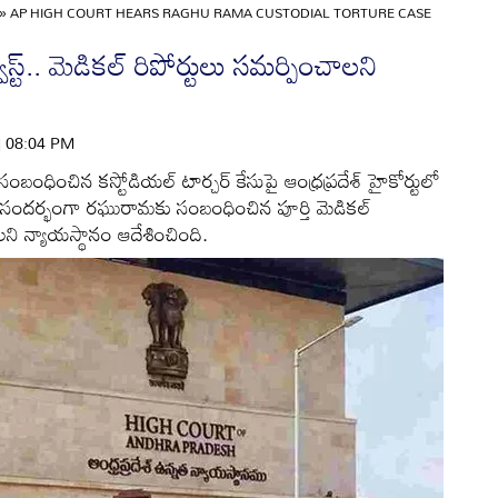
»
AP HIGH COURT HEARS RAGHU RAMA CUSTODIAL TORTURE CASE
స్ట్.. మెడికల్ రిపోర్టులు సమర్పించాలని
 | 08:04 PM
బంధించిన కస్టోడియల్ టార్చర్ కేసుపై ఆంధ్రప్రదేశ్ హైకోర్టులో
ందర్భంగా రఘురామకు సంబంధించిన పూర్తి మెడికల్
లని న్యాయస్థానం ఆదేశించింది.