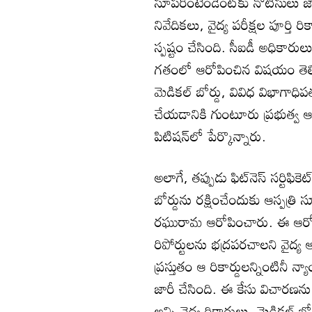
సూపరింటెండెంట్‌కు నోటీసులు జా
నివేదికలు, వైద్య పరీక్షల పూర్తి
స్పష్టం చేసింది. సీఐడీ అధికార
గతంలో ఆరోపించిన విషయం తెల
మెడికల్ బోర్డు, వివిధ విభాగాధి
చేయడానికి గుంటూరు ప్రభుత్వ ఆస
పిటిషన్‌లో పేర్కొన్నారు.
అలాగే, తప్పుడు ఫిట్‌నెస్ సర్టిఫి
బోర్డును రక్షించేందుకు ఆస్పత్రి 
రఘురామ ఆరోపించారు. ఈ ఆరో
రిపోర్టులను భద్రపరచాలని వైద్య ఆ
ప్రస్తుతం ఆ రికార్డులన్నింటినీ
జారీ చేసింది. ఈ కేసు విచారణను
అన్ని వైద్య రికార్డులు, మెడికల్