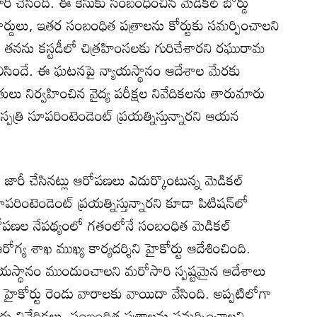
రీ చేసింది. ఈ కేసుకు సంబంధించిన మెడికల్ బోర్డు
 రికార్డులు, ఇతర సంబంధిత పత్రాలను కోర్టుకు సమర్పించాలని
ులు తనను కస్టడీలో చిత్రహింసలకు గురిచేశారని రఘురామ
ిసిందే. ఈ ఘటనపై న్యాయస్థానం ఆదేశాల మేరకు
పతులు నిర్వహించిన వైద్య పరీక్షల నివేదికలను తారుమారు
్పత్రి సూపరింటెండెంట్ ప్రయత్నిస్తున్నారని ఆయన
కెట్ జారీ చేసినట్లు ఆరోపణలు ఎదుర్కొంటున్న మెడికల్
సూపరింటెండెంట్ ప్రయత్నిస్తున్నారని కూడా పిటిషన్‌లో
పణల నేపథ్యంలో గతంలోనే సంబంధిత మెడికల్
రోగ్య శాఖ ముఖ్య కార్యదర్శిని హైకోర్టు ఆదేశించింది.
 న్యాయస్థానం ముందుంచాలని మరోసారి స్పష్టమైన ఆదేశాలు
 హైకోర్టు రెండు వారాలకు వాయిదా వేసింది. అప్పటిలోగా
 బోర్డు నివేదికలు, సంబంధిత పత్రాలను సమర్పించాలని