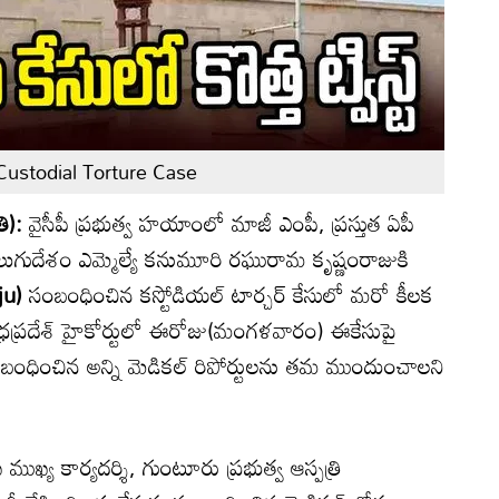
ustodial Torture Case
ి):
వైసీపీ ప్రభుత్వ హయాంలో మాజీ ఎంపీ, ప్రస్తుత ఏపీ
ి తెలుగుదేశం ఎమ్మెల్యే కనుమూరి రఘురామ కృష్ణంరాజుకి
ju)
సంబంధించిన కస్టోడియల్ టార్చర్ కేసులో మరో కీలక
రప్రదేశ్ హైకోర్టులో ఈరోజు(మంగళవారం) ఈకేసుపై
ంబంధించిన అన్ని మెడికల్ రిపోర్టులను తమ ముందుంచాలని
 ముఖ్య కార్యదర్శి, గుంటూరు ప్రభుత్వ ఆస్పత్రి