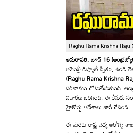
Raghu Rama Krishna Raju C
అమరావతి, జూన్ 16 (ఆంధ్రజ్యోత
అసెంబ్లీ డిప్యూటీ స్పీకర్, ఉండ
(Raghu Rama Krishna Ra
పరిణామం చోటుచేసుకుంది. ఆంధ్
విచారణ జరిగింది. ఈ కేసుకు స
హైకోర్టు ఆదేశాలు జారీ చేసింది.
ఈ మేరకు రాష్ట్ర వైద్య ఆరోగ్య శాఖ