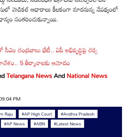
ేసులో మెడికల్ ఆధారాలు కీలకంగా మారనున్న నేపథ్యంలో
ాధాన్యం సంతరించుకున్నాయి.
‌తో సీఎం చంద్రబాబు భేటీ.. ఏపీ అభివృద్ధిపై చర్చ
 సమావేశం.. 5 తీర్మానాలకు ఆమోదం
nd
Telangana News
And
National News
 09:04 PM
m Raju
#AP High Court
#Andhra Pradesh
#AP News
#ABN
#Latest News