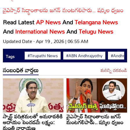
వైఎస్సార్ సిద్ధాంతాలను జగన్ మంటగలిపారు.. షర్మిల ధ్వజం
Read Latest
AP News
And
Telangana News
And
International News
And
Telugu News
Updated Date - Apr 19 , 2026 | 06:55 AM
#Tirupathi News
#ABN Andhrajyothy
#Andhra P
Tags
సంబంధిత వార్తలు
మరిన్ని చదవండి
స్మార్ట్ పరిశ్రమలతో అమరావతికి
వైఎస్సార్ సిద్ధాంతాలను జగన్
ఆదాయం పెంచడమే లక్ష్యం:
మంటగలిపారు.. షర్మిల ధ్వజం
మంత్రి నారాయణ