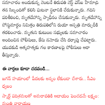
సమాచారం అందుకున్న వెంటనే తిరుపతి వెస్ట్ ఎస్ఐ హేమాద్రి
తన సిబ్బందితో కలిసి ఘటనా స్థలానికి చేరుకున్నారు. గదిని
పరిశీలించి, మృతదేహాన్ని స్వాధీనం చేసుకున్నారు. మృతదేహాన్ని
పోస్టుమార్టం నిమిత్తం తిరుపతిలోని రుయా ఆస్పత్రి మార్చురీకి
తరలించారు. మృతుని కుటుంబ సభ్యులకు సమాచారం
అందించిన పోలీసులు, కేసు నమోదు చేసి దర్యాప్తు చేపట్టారు.
యువకుడి ఆత్మహత్యకు గల కారణాలపై పోలీసులు ఆరా
తీస్తున్నారు.
ఈ వార్తలు కూడా చదవండి...
జగన్ హయాంలో పేదలకు అన్నం లేకుండా చేశారు.. సీఎం
ధ్వజం
స్మార్ట్ పరిశ్రమలతో అమరావతికి ఆదాయం పెంచడమే లక్ష్యం:
మంత్రి నారాయణ