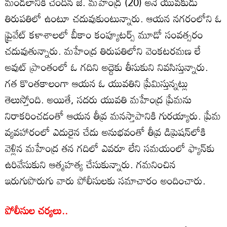
మండలానికి చెందిన జే. మహేంద్ర (20) అనే యువకుడు
తిరుపతిలో ఉంటూ చదువుకుంటున్నారు. ఆయన నగరంలోని ఓ
ప్రైవేట్ కళాశాలలో బీకాం కంప్యూటర్స్ మూడో సంవత్సరం
చదువుతున్నారు. మహేంద్ర తిరుపతిలోని వెంకటరమణ లే
అవుట్ ప్రాంతంలో ఓ గదిని అద్దెకు తీసుకుని నివసిస్తున్నారు.
గత కొంతకాలంగా ఆయన ఓ యువతిని ప్రేమిస్తున్నట్లు
తెలుస్తోంది. అయితే, సదరు యువతి మహేంద్ర ప్రేమను
నిరాకరించడంతో ఆయన తీవ్ర మనస్తాపానికి గురయ్యారు. ప్రేమ
వ్యవహారంలో ఎదురైన చేదు అనుభవంతో తీవ్ర డిప్రెషన్‌లోకి
వెళ్లిన మహేంద్ర తన గదిలో ఎవరూ లేని సమయంలో ఫ్యాన్‌కు
ఉరివేసుకుని ఆత్మహత్య చేసుకున్నారు. గమనించిన
ఇరుగుపొరుగు వారు పోలీసులకు సమాచారం అందించారు.
పోలీసుల చర్యలు..