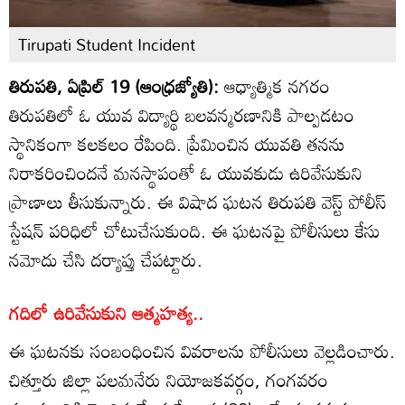
Tirupati Student Incident
తిరుపతి, ఏప్రిల్ 19 (ఆంధ్రజ్యోతి):
ఆధ్యాత్మిక నగరం
తిరుపతిలో ఓ యువ విద్యార్థి బలవన్మరణానికి పాల్పడటం
స్థానికంగా కలకలం రేపింది. ప్రేమించిన యువతి తనను
నిరాకరించిందనే మనస్థాపంతో ఓ యువకుడు ఉరివేసుకుని
ప్రాణాలు తీసుకున్నారు. ఈ విషాద ఘటన తిరుపతి వెస్ట్ పోలీస్
స్టేషన్ పరిధిలో చోటుచేసుకుంది. ఈ ఘటనపై పోలీసులు కేసు
నమోదు చేసి దర్యాప్తు చేపట్టారు.
గదిలో ఉరివేసుకుని ఆత్మహత్య..
ఈ ఘటనకు సంబంధించిన వివరాలను పోలీసులు వెల్లడించారు.
చిత్తూరు జిల్లా పలమనేరు నియోజకవర్గం, గంగవరం