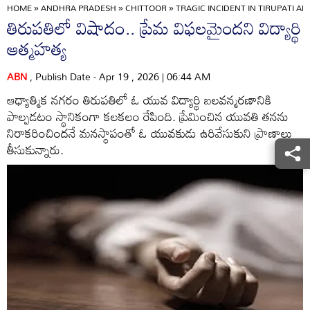
HOME
»
ANDHRA PRADESH
»
CHITTOOR
»
TRAGIC INCIDENT IN TIRUPATI A
తిరుపతిలో విషాదం.. ప్రేమ విఫలమైందని విద్యార్థి
ఆత్మహత్య
ABN
, Publish Date - Apr 19 , 2026 | 06:44 AM
ఆధ్యాత్మిక నగరం తిరుపతిలో ఓ యువ విద్యార్థి బలవన్మరణానికి
పాల్పడటం స్థానికంగా కలకలం రేపింది. ప్రేమించిన యువతి తనను
నిరాకరించిందనే మనస్థాపంతో ఓ యువకుడు ఉరివేసుకుని ప్రాణాలు
తీసుకున్నారు.