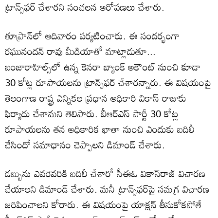
ట్రాన్స్‌ఫర్ చేశారని సంచలన ఆరోపణలు చేశారు.
తూప్రాన్‌లో ఆదివారం పర్యటించారు. ఈ సందర్భంగా
రఘునందన్ రావు మీడియాతో మాట్లాడుతూ...
బంజారాహిల్స్‌లో ఉన్న కెనరా బ్యాంక్ అకౌంట్ నుంచి కూడా
30 కోట్ల రూపాయలను ట్రాన్స్‌ఫర్ చేశారన్నారు. ఈ విషయంపై
తెలంగాణ రాష్ట్ర ఎన్నికల ప్రధాన అధికారి వికాస్ రాజుకు
ఫిర్యాదు చేశామని తెలిపారు. బీఆర్ఎస్ పార్టీ 30 కోట్ల
రూపాయలను తన అధికారిక ఖాతా నుంచి ఎందుకు బదిలీ
చేసిందో సమాధానం చెప్పాలని డిమాండ్ చేశారు.
డబ్బును ఎవరెవరికి బదిలీ చేశారో సీఈఓ వికాస్‌రాజ్ విచారణ
చేయాలని డిమాండ్ చేశారు. మనీ ట్రాన్స్‌ఫర్‌పై సమగ్ర విచారణ
జరిపించాలని కోరారు. ఈ విషయంపై యాక్షన్ తీసుకోకపోతే