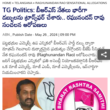
HOME
»
TELANGANA
»
RAGHUNANDAN RAO SENSATIONAL ALLEGATIONS V
TG Politics: బీఆర్ఎస్ నేతలు భారీగా
డబ్బులను ట్రాన్స్‌ఫర్ చేశారు.. రఘునందన్ రావు
సంచలన ఆరోపణలు
ABN
, Publish Date - May 26 , 2024 | 09:00 PM
పట్టభద్రుల ఎమ్మెల్సీ ఉప ఎన్నికలో బీఆర్ఎస్ పార్టీ డబ్బు ద్వారా
మాత్రమే గెలవాలని దుర్మార్గమైన ప్రయత్నం చేస్తోందని బీజేపీ సీనియర్
నేత రఘునందన్ రావు (Raghunandan Rao) ఆరోపించారు. రేపు
జరిగే పట్టభద్రుల ఎన్నికలో ప్రతి అసెంబ్లీ నియోజకవర్గానికి బీఆర్ఎస్
ఒక మాజీ ఎమ్మెల్యే, మాజీ ఎంపీ, మాజీ ఎమ్మెల్సీలను, ఇన్‌చార్జిగా
నియమించారని చెప్పారు.