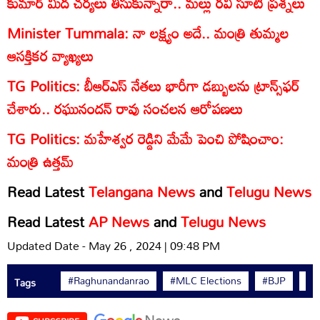
కుమార్ మీద చర్యలు తీసుకున్నారా.. మల్లు రవి సూటి ప్రశ్నలు
Minister Tummala: నా లక్ష్యం అదే.. మంత్రి తుమ్మల
ఆసక్తికర వ్యాఖ్యలు
TG Politics: బీఆర్ఎస్ నేతలు భారీగా డబ్బులను ట్రాన్స్‌ఫర్
చేశారు.. రఘునందన్ రావు సంచలన ఆరోపణలు
TG Politics: మహేశ్వర రెడ్డిని మేమే పెంచి పోషించాం:
మంత్రి ఉత్తమ్
Read Latest
Telangana News
and
Telugu News
Read Latest
AP News
and
Telugu News
Updated Date - May 26 , 2024 | 09:48 PM
#Raghunandanrao
#MLC Elections
#BJP
#B
Tags