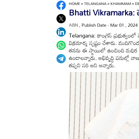
HOME
»
TELANGANA
»
KHAMMAM
»
D
Bhatti Vikramarka: చెప్
ABN
, Publish Date - Mar 01 , 2024
Telangana: కాంగ్రెస్ ప్రభుత్వంలో చెప
విక్రమార్క స్పష్టం చేశారు. ముది
తనను ఈ స్థాయిలో ఉంచింది మధిర ని
ఉండాలన్నారు. అభివృద్ధి పనుల్లో న
తప్పని సరి అని అన్నారు.