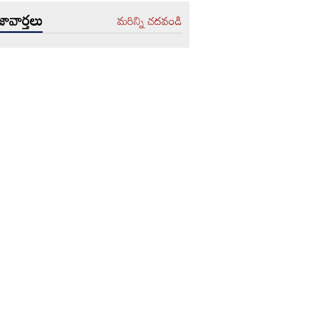
ావార్తలు
మరిన్ని చదవండి