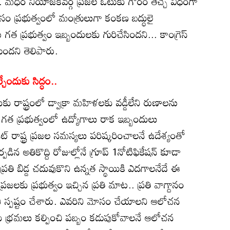
. మధిర నియోజకవర్గ ప్రజల ఓటుకు గౌరం తెచ్చే విధంగా
ల కోసం ప్రభుత్వంలో మంత్రులుగా కంకణ బద్ధులై
ు గత ప్రభుత్వం ఇబ్బందులకు గురిచేసిందని... కాంగ్రెస్
టుందని తెలిపారు.
్చేందుకు సిద్ధం..
కు రాష్ట్రంలో డ్వాక్రా మహిళలకు వడ్డీలేని రుణాలను
ు గత ప్రభుత్వంలో ఉద్యోగాలు రాక ఇబ్బందులు
జెట్ రాష్ట్ర ప్రజల సమస్యలు పరిష్కరించాలనే ఉదేశ్యంతో
ర్పడిన అతికొద్ది రోజుల్లోనే గ్రూప్ 1నోటిఫికేషన్ కూడా
్రతి బిడ్డ చదువుకొని ఉన్నత స్థాయికి ఎదగాలనేదే ఈ
ర ప్రజలకు ప్రభుత్వం ఇచ్చిన ప్రతి మాట.. ప్రతి వాగ్దానం
ామని స్పష్టం చేశారు. ఎవరిని మోసం చేయాలని ఆలోచన
లకు భ్రమలు కల్పించి పబ్బం కడుపుకోవాలనే ఆలోచన