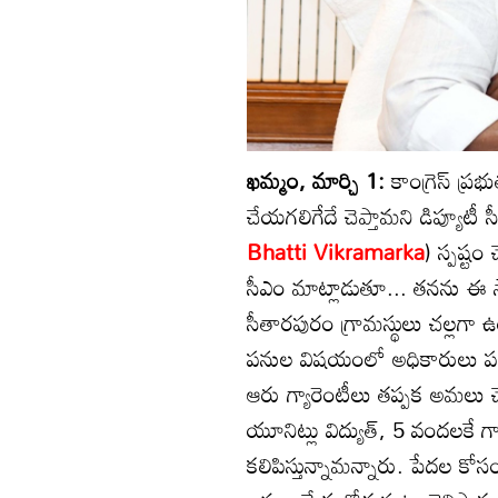
ఖమ్మం, మార్చి 1:
కాంగ్రెస్ ప్ర
చేయగలిగేదే చెప్తామని డిప్యూటీ సీ
Bhatti Vikramarka
) స్పష్ట
సీఎం మాట్లాడుతూ... తనను ఈ స
సీతారపురం గ్రామస్థులు చల్లగా ఉ
పనుల విషయంలో అధికారులు పర్యవ
ఆరు గ్యారెంటీలు తప్పక అమలు చ
యూనిట్లు విద్యుత్, 5 వందలకే 
కలిపిస్తున్నామన్నారు. పేదల కోస