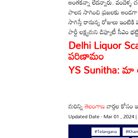
అంతకన్నా లేదన్నారు. వందేళ్ళ చరిత్
పాలన సాగించి ప్రజలకు అండగా న
సాగిస్తే రానున్న రోజులు ఇంటికి
పార్టీ లక్ష్యమని డిప్యూటీ సీఎం భట్
Delhi Liquor Scam:
పరిణామం
YS Sunitha: మా అన
మరిన్ని
తెలంగాణ
వార్తల కోసం ఇక
Updated Date - Mar 01 , 2024 
#Telangana
#Kha