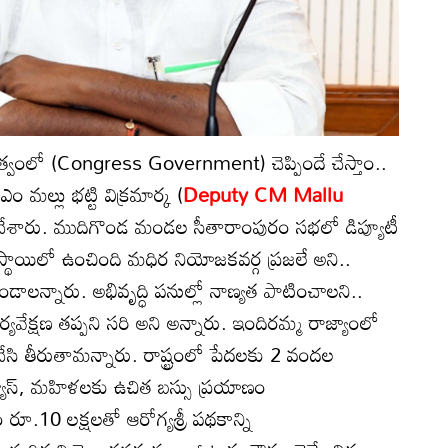
భుత్వంలో (Congress Government) చెప్పిందే చేస్తాం..
ఎం మల్లు భట్టి విక్రమార్క (
Deputy CM Mallu
ం చేశారు. ముదిగొండ మండల సీతారాంపురం సభలో డిప్యూటీ
్థాయిలో ఉంచింది మధిర నియోజకవర్గ ప్రజలే అని..
ండాలన్నారు. అభివృద్ధి పనుల్లో నాణ్యత పాటించాలని..
ేక్షణ తప్పని సరి అని అన్నారు. ఇందిరమ్మ రాజ్యాంలో
ేసి తీరుతామన్నారు. రాష్ట్రంలో పేదలకు 2 వందల
గ్యాస్, మహిళలకు ఉచిత బస్సు ప్రయాణం
ం రూ.10 లక్షలతో ఆరోగ్యశ్రీ పథకాన్ని