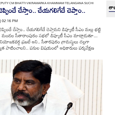
EPUTY CM BHATTI VIKRAMARKA KHAMMAM TELANGANA SUCHI
తాజ
పిందే చేస్తాం.. చేయగలిగేదే చెప్తాం..
 | 02:16 PM
్పిందే చేస్తాం.. చేయగలిగేదే చెప్తామని డిప్యూటీ సీఎం మల్లు భట్టి
గొండ మండల సీతారాంపురం సభలో డిప్యూటీ సీఎం మాట్లాడుతూ...
యోజకవర్గ ప్రజలే అని.. సీతారపురం గ్రామస్థులు చల్లగా
ాణ్యత పాటించాలని.. పనుల విషయంలో అధికారులు పర్యవేక్షణ