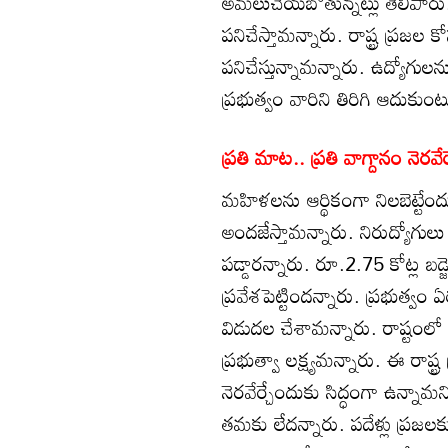
అమలుచేయబోతున్నట్లు తెలిపారు
పనిచేస్తామన్నారు. రాష్ట్ర ప్రజ
పనిచేస్తున్నామన్నారు. ఉద్యోగులన
ప్రభుత్వం వారిని తిరిగి ఆదుకుం
ప్రతి మాట.. ప్రతి వాగ్దానం నెరవేర
మహిళలను ఆర్థికంగా నిలబెట్టేందు
అందజేస్తామన్నారు. నిరుద్యోగుల
పడ్డారన్నారు. రూ.2.75 కోట్ల బడ్
ప్రవేశపెట్టిందన్నారు. ప్రభుత్వం ఏ
విడుదల చేశామన్నారు. రాష్టంలో ప
ప్రభుత్వా లక్ష్యమన్నారు. ఈ రాష్ట్
నెరవేర్చేందుకు సిద్ధంగా ఉన్న
తమకు లేదన్నారు. పదేళ్లు ప్రజ