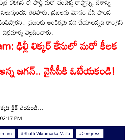
ర కలిగిన ఈ పార్టీ మరో వందేళ్లు రాష్ట్రాన్ని, దేశాన్ని
ిలుస్తుందని తెలిపారు. ప్రజలను మోసం చేసి పాలన
 పంపిస్తారని.. ప్రజలకు అంకితమై పని చేయాలన్నది కాంగ్రెస్
టి విక్రమార్క వెల్లడించారు.
 ఢిల్లీ లిక్కర్ కేసులో మరో కీలక
్న జగన్‌.. వైసీపీకి ఓటేయకండి!
్కడ క్లిక్ చేయండి...
| 02:17 PM
mmam
#Bhatti Vikramarka Mallu
#Congress