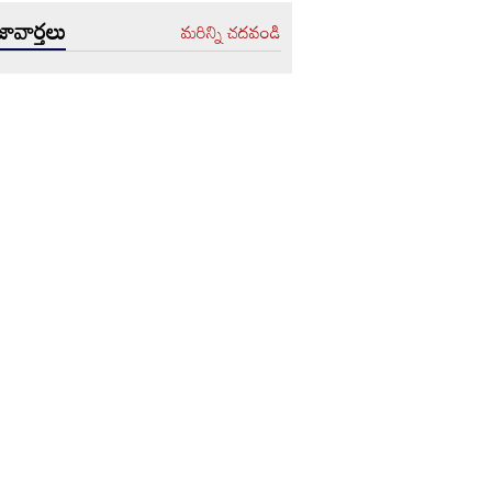
ావార్తలు
మరిన్ని చదవండి