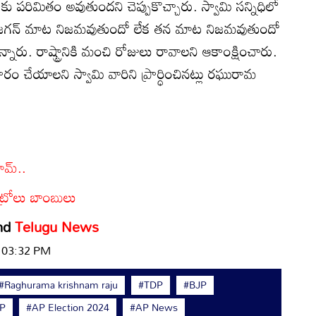
లకు పరిమితం అవుతుందని చెప్పుకొచ్చారు. స్వామి సన్నిధిలో
ు. జగన్ మాట నిజమవుతుందో లేక తన మాట నిజమవుతుందో
ొన్నారు. రాష్ట్రానికి మంచి రోజులు రావాలని ఆకాంక్షించారు.
ారం చేయాలని స్వామి వారిని ప్రార్ధించినట్లు రఘురామ
మ్‌..
ట్రోలు బాంబులు
nd
Telugu News
| 03:32 PM
#Raghurama krishnam raju
#TDP
#BJP
P
#AP Election 2024
#AP News