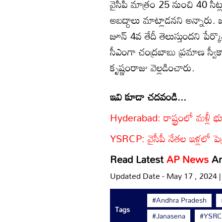
వైసీపీ మాత్రం 25 నుంచి 40 సీట్
అబద్దాలు మాట్లాడనని అన్నార
జూన్ 4వ తేదీ తెలుస్తుందని పేర్క
సీఎంగా చంద్రబాబు ప్రమాణ స్వీక
కృష్ణంరాజు వెల్లడించారు.
ఇవి కూడా చదవండి...
Hyderabad: రాష్ట్రంలో మళ్లీ భూ
YSRCP: వైసీపీ నేతల ఇళ్లలో పె
Read Latest
AP News
A
Updated Date - May 17 , 2024 
#Andhra Pradesh
Tags
#Janasena
#YSRC