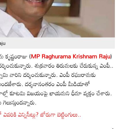
aju
 కృష్ణంరాజు (
MP Raghurama Krishnam Raju
)
దర్శించుకున్నారు. శుక్రవారం తిరుమలకు చేరుకున్న ఎంపీ..
 స్వామి వారిని దర్శించుకున్నారు. ఎంపీ రఘురామకు
దాలు అందజేశారు. దర్శనానంతరం ఎంపీ మీడియాతో
ితాల్లో కూటమి విజయంపై ఖాయమని ధీమా వ్యక్తం చేశారు.
గెలుస్తుందన్నారు.
రికి ఎన్నిసీట్లు? జోరుగా బెట్టింగులు..