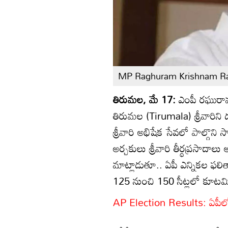
MP Raghuram Krishnam R
తిరుమల, మే 17:
ఎంపీ రఘురామ
తిరుమల (Tirumala) శ్రీవారిని 
శ్రీవారి అభిషేక సేవలో పాల్గొని
అర్చకులు శ్రీవారి తీర్థప్రసా
మాట్లాడుతూ.. ఏపీ ఎన్నికల ఫల
125 నుంచి 150 సీట్లలో కూటమి 
AP Election Results: ఏపీలో ఎవ