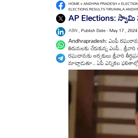
HOME
»
ANDHRA PRADESH
»
ELECTIO
ELECTIONS RESULTS TIRUMALA ANDH
AP Elections: స్వామి స
ABN
, Publish Date - May 17 , 202
Andhrapradesh: ఎంపీ రఘురామ కృష్
తిరుమలకు చేరుకున్న ఎంపీ.. శ్రీవారి 
రఘురామకు అర్చకులు శ్రీవారి తీర్
మాట్లాడుతూ.. ఏపీ ఎన్నికల ఫలితాల