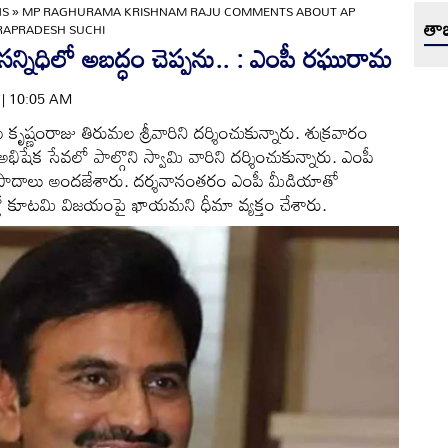
NS
»
MP RAGHURAMA KRISHNAM RAJU COMMENTS ABOUT AP
తాజ
RAPRADESH SUCHI
న్నిధిలో అబద్ధం చెప్పను.. : ఎంపీ రఘురామ
4 | 10:05 AM
ణంరాజు తిరుమల శ్రీవారిని దర్శించుకున్నారు. శుక్రవారం
అభిషేక సేవలో పాల్గొని స్వామి వారిని దర్శించుకున్నారు. ఎంపీ
థప్రసాదాలు అందజేశారు. దర్శనానంతరం ఎంపీ మీడియాతో
్లో కూటమి విజయంపై ఖాయమని ధీమా వ్యక్తం చేశారు.