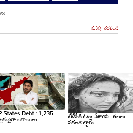
మరిన్ని చదవండి
 States Debt : 1,235
టీడీపీకి ఓట్లు వేశారని.. తలలు
ట్లకుపైగా బకాయిలు
పగలగొట్టారు