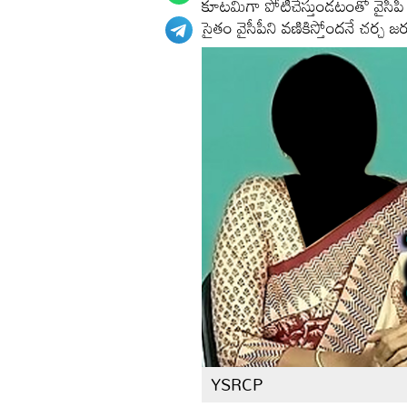
కూటమిగా పోటీచేస్తుండటంతో వైసీపీ న
సైతం వైసీపీని వణికిస్తోందనే చర్చ జ
YSRCP