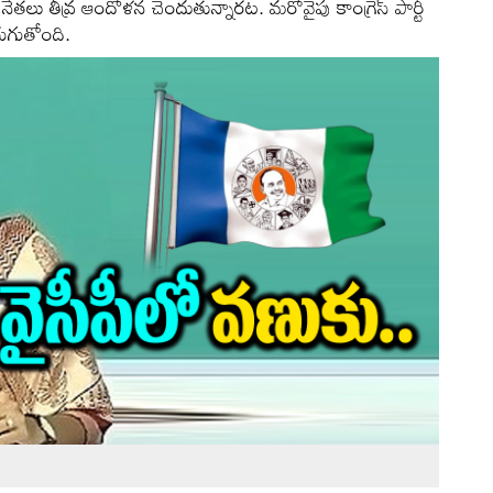
ేతలు తీవ్ర ఆందోళన చెందుతున్నారట. మరోవైపు కాంగ్రెస్ పార్టీ
రుగుతోంది.