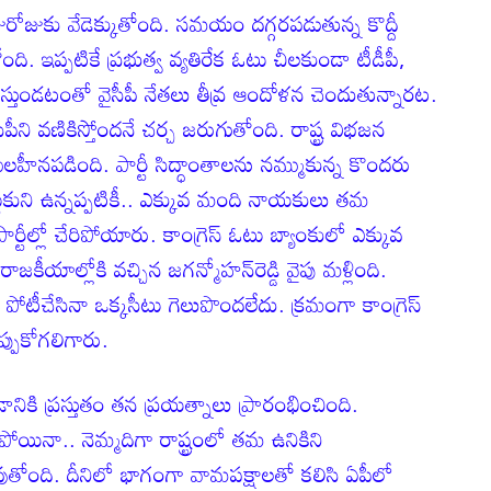
ోజుకు వేడెక్కుతోంది. సమయం దగ్గరపడుతున్న కొద్దీ
. ఇప్పటికే ప్రభుత్వ వ్యతిరేక ఓటు చీలకుండా టీడీపీ,
స్తుండటంతో వైసీపీ నేతలు తీవ్ర ఆందోళన చెందుతున్నారట.
సీపీని వణికిస్తోందనే చర్చ జరుగుతోంది. రాష్ట్ర విభజన
ా బలహీనపడింది. పార్టీ సిద్ధాంతాలను నమ్ముకున్న కొందరు
్టుకుని ఉన్నప్పటికీ.. ఎక్కువ మంది నాయకులు తమ
్టీల్లో చేరిపోయారు. కాంగ్రెస్ ఓటు బ్యాంకులో ఎక్కువ
ాజకీయాల్లోకి వచ్చిన జగన్మోహన్‌రెడ్డి వైపు మళ్లింది.
్ పోటీచేసినా ఒక్కసీటు గెలుపొందలేదు. క్రమంగా కాంగ్రెస్
్పుకోగలిగారు.
డానికి ప్రస్తుతం తన ప్రయత్నాలు ప్రారంభించింది.
పోయినా.. నెమ్మదిగా రాష్ట్రంలో తమ ఉనికిని
మవుతోంది. దీనిలో భాగంగా వామపక్షాలతో కలిసి ఏపీలో