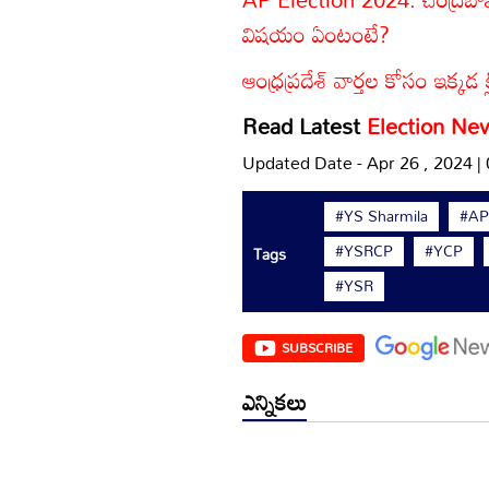
విషయం ఏంటంటే?
ఆంధ్రప్రదేశ్ వార్తల కోసం ఇక్కడ క
Read Latest
Election Ne
Updated Date - Apr 26 , 2024 |
#YS Sharmila
#AP
#YSRCP
#YCP
Tags
#YSR
SUBSCRIBE
ఎన్నికలు