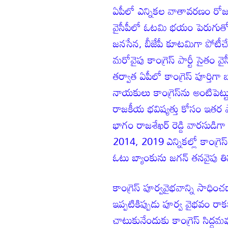
ఏపీలో ఎన్నికల వాతావరణం రోజుర
వైసీపీలో ఓటమి భయం పెరుగుతోంది
జనసేన, బీజేపీ కూటమిగా పోటీచే
మరోవైపు కాంగ్రెస్ పార్టీ సైతం వై
తర్వాత ఏపీలో కాంగ్రెస్ పూర్తిగ
నాయకులు కాంగ్రెస్‌ను అంటిపెట
రాజకీయ భవిష్యత్తు కోసం ఇతర పార
భాగం రాజశేఖర్ రెడ్డి వారసుడిగా ర
2014, 2019 ఎన్నికల్లో కాంగ్రెస
ఓటు బ్యాంకును జగన్ తనవైపు తిప
కాంగ్రెస్ పూర్వవైభవాన్ని సాధించ
ఇప్పటికిప్పుడు పూర్వ వైభవం రాక
చాటుకునేందుకు కాంగ్రెస్ సిద్ధ