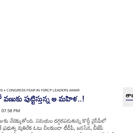
NS
»
CONGRESS FEAR IN YSRCP LEADERS AMAR
తాజ
 వణుకు పుట్టిస్తున్న ఆ మహిళ..!
 | 07:58 PM
ు వేడెక్కుతోంది. సమయం దగ్గరపడుతున్న కొద్దీ వైసీపీలో
్రభుత్వ వ్యతిరేక ఓటు చీలకుండా టీడీపీ, జనసేన, బీజేపీ