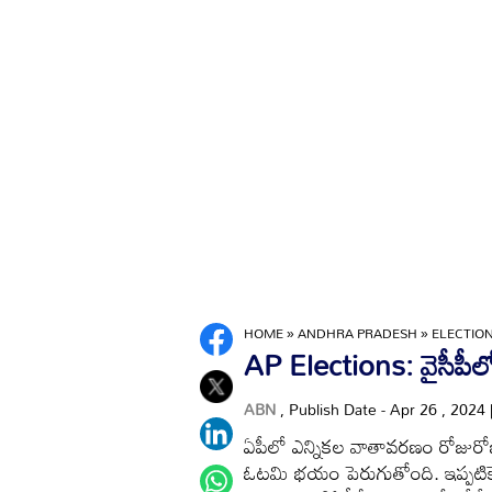
HOME
»
ANDHRA PRADESH
»
ELECTIO
AP Elections: వైసీపీలో
ABN
, Publish Date - Apr 26 , 2024
ఏపీలో ఎన్నికల వాతావరణం రోజురోజుక
ఓటమి భయం పెరుగుతోంది. ఇప్పటికే ప