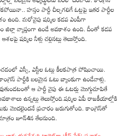
కపోయినా.. హస్తం పార్టీ చీల్చగలిగే ఓట్లపై ఇతర పార్టీల
ం ఉంది. మరోవైపు షర్మిల కడప ఎంపీగా
వం జిల్లా వ్యాప్తంగా ఉండే అవకాశం ఉంది. దీంతో కడప
పీ ఆశలపై షర్మిల నీళ్లు చల్లినట్లు తెలుస్తోంది.
ంచడంలో ఎస్సీ, ఎస్టీల ఓట్లు కీలకపాత్ర పోషించాయి.
రెస్ పార్టీకి బలమైన ఓటు బ్యాంకుగా ఉండేవాళ్లు.
ివ్ అవుతుండటంతో ఆ పార్టీ వైపు ఈ ఓటర్లు మొగ్గుచూపితే
 అవకాశాలు ఉన్నట్లు తెలుస్తోంది.షర్మిల ఏపీ రాజకీయాల్లోకి
ణుకు మొదలైందనే ప్రచారం జరుగుతోంది. కాంగ్రెస్‌తో
ి మాత్రం జూన్4న తేలనుంది.
ర్య భువనేశ్వరి టార్గెట్‌గా ‘డీప్ ఫేక్’ ప్రచారం..