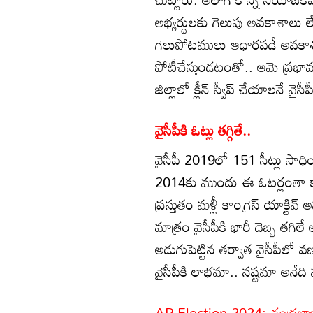
అభ్యర్థులకు గెలుపు అవకాశాలు లే
గెలుపోటములు ఆధారపడే అవకాశ
పోటీచేస్తుండటంతో.. ఆమె ప్రభా
జిల్లాలో క్లీన్ స్వీప్ చేయాలనే వైసీ
వైసీపీకి ఓట్లు తగ్గితే..
వైసీపీ 2019లో 151 సీట్లు సాధి
2014కు ముందు ఈ ఓటర్లంతా కాంగ్
ప్రస్తుతం మళ్లీ కాంగ్రెస్ యాక్ట
మాత్రం వైసీపీకి భారీ దెబ్బ తగిలే
అడుగుపెట్టిన తర్వాత వైసీపీలో వ
వైసీపీకి లాభమా.. నష్టమా అనేద
AP Election 2024: చంద్రబాబు భా