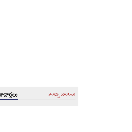
ావార్తలు
మరిన్ని చదవండి