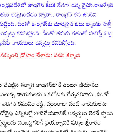
 ఆంధ్రప్రదేశ్‌లో కాంగ్రెస్ కీలక నేతగా ఉన్న వైఎస్.రాజశేఖర్
ాధ్యతలు అప్పగించడం ద్వారా.. కాంగ్రెస్‌ తన ఉనికిని
చుట్టింది. దీంతో కాంగ్రెస్‌కు దూరమైన ఓటు బ్యాంకు మళ్లీ
లున్నట్లు కనిపిస్తోంది. దీంతో తమకు గతంతో పోలిస్తే ఓట్ల
ీపీ నాయకులు ఉన్నట్లు కనిపిస్తోంది.
్మించి ద్రోహం చేశారు: పవన్ కళ్యాణ్
లు చేపట్టిన తర్వాత కాంగ్రెస్‌లోనే ఉంటూ క్రియాశీల
టున్న నాయకులను ఒకచోటకు చేర్చగలిగారు. దీంతో
 వెలిగిన రఘువీరారెడ్డి, పల్లంరాజు వంటి నాయకులను
ోవైపు ఎన్నికల్లో పోటీచేయడానికే అభ్యర్థులు లేరనే స్థాయి
ర్థులను నిలబెట్టగలిగే ప్రయత్నానికి షర్మిల శ్రీకారం
్గాల్లో బలమైన అభ్యర్థులను బరిలో దింపారు. కాంగ్రెస్‌