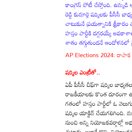
కాంగ్రెస్ పోటీ చేస్తోంది. ఉమ్మడి
రెడ్డి కుమార్తె షర్మిలకు పీసీసీ బ
చాటుకునే ప్రయత్నానికి శ్రీకారం 
హస్తం పార్టీకి దగ్గరయ్యే అవకాశా
శాతం తగ్గుతుందనే ఆందోళనలో వైస
AP Elections 2024: రాపాక నమ
షర్మిల ఎంట్రీతో..
ఏపీ పీసీసీ చీఫ్‌గా షర్మిల బాధ్యత
రాజకీయాలకు కొంత దూరంగా ఉం
గతంలో హస్తం పార్టీలో ఓ వెలుగు
షర్మిల యాక్టివ్ చేయగలిగింది. మర
నుంచి అన్ని నియోజకవర్గాల్లో అభ్య
చుట్టారు. అలాగే కొన్ని నియోజకవర