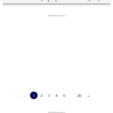
←
1
2
3
4
5
...
20
→