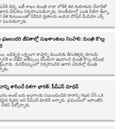
్రదేశ్ విద్య, ఐటీ శాఖల మంత్రి నారా లోకేశ్ తన కుమారుడు దేవాన్ష్‌తో
 ఉగాది వేడుకలు నిర్వహించుకున్నారు. రాజకీయాల్లో ఎంత బిజీగా ఉన్నా,
 వేళ కుటుంబంతో గడిపిన క్షణాలను ఆయన సోషల్ మీడియా ఎక్స్
గా పంచుకున్నారు.
 ప్రజలందరి జీవితాల్లో సుఖశాంతులు నింపాలి: మంత్రి కొల్లు
్ర
మం, అభివృద్ధి లక్ష్యంగా రాష్ట్రాన్ని ముందుకు తీసుకెళ్తున్న కూటమి
్వానికి ఆ దేవుని ఆశీస్సులు మెండుగా ఉండాలని మంత్రి కొల్లు రవీంద్ర
్షించారు. మచిలీపట్నంలో నిర్వహించిన ఉగాది వేడుకల్లో మంత్రి
న్నారు.
చాన్ని శాసించే దిశగా భారత్: పీవీఎన్ మాధవ్
గం అంటే ఐదు అంగాలకు సంబంధించిన కాలాన్ని గణన చేసే ఒక
తమైన వ్యవస్థ అని పీవీఎన్ మాధవ్ అన్నారు. ప్రపంచంలో ఇలాంటిది
 లేదని పేర్కొన్నారు.