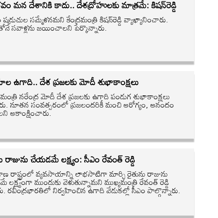
ం మన దేశానికి కాదు.. దేశద్రోహులకు మాత్రమే: కిషన్‌రెడ్డి
 షడ్రుచుల సమ్మేళనమని కేంద్రమంత్రి కిషన్‌రెడ్డి వ్యాఖ్యానించారు.
తోనే సవాళ్లను జయించాలని పేర్కొన్నారు.
ాల ఉగాది.. దేశ ప్రజలకు మోదీ శుభాకాంక్షలు
నమంత్రి నరేంద్ర మోదీ దేశ ప్రజలకు ఉగాది పండుగ శుభాకాంక్షలు
ారు. నూతన సంవత్సరంలో ప్రజలందరికీ మంచి ఆరోగ్యం, ఆనందం
ని ఆకాంక్షించారు.
ు రాజును చేయడమే లక్ష్యం: సీఎం రేవంత్ రెడ్డి
ాణ రాష్ట్రంలో వ్యవసాయాన్ని లాభసాటిగా మార్చి రైతును రాజును
 లక్ష్యంగా ముందుకు వెళుతున్నామని ముఖ్యమంత్రి రేవంత్ రెడ్డి
రు. రవీంద్రభారతిలో నిర్వహించిన ఉగాది వేడుకల్లో సీఎం పాల్గొన్నారు.