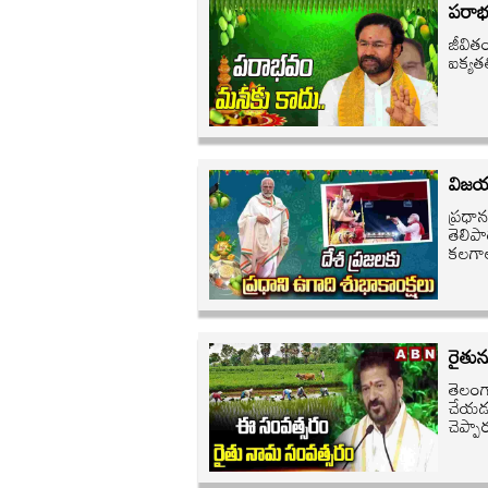
పరాభవ
జీవితం
ఐక్యత
విజయ
ప్రధా
తెలిప
కలగాల
రైతున
తెలంగ
చేయడమే
చెప్పా