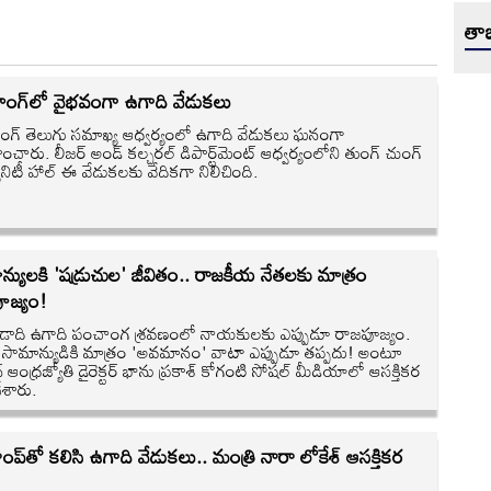
తాజ
ాంగ్‌లో వైభవంగా ఉగాది వేడుకలు
ంగ్ తెలుగు సమాఖ్య ఆధ్వర్యంలో ఉగాది వేడుకలు ఘనంగా
ించారు. లీజర్ అండ్ కల్చరల్ డిపార్ట్‌మెంట్ ఆధ్వర్యంలోని తుంగ్ చుంగ్
నిటీ హాల్ ఈ వేడుకలకు వేదికగా నిలిచింది.
్యులకి 'షడ్రుచుల' జీవితం.. రాజకీయ నేతలకు మాత్రం
ూజ్యం!
 ఏడాది ఉగాది పంచాంగ శ్రవణంలో నాయకులకు ఎప్పుడూ రాజపూజ్యం.
సామాన్యుడికి మాత్రం 'అవమానం' వాటా ఎప్పుడూ తప్పదు! అంటూ
 ఆంధ్రజ్యోతి డైరెక్టర్ భాను ప్రకాశ్ కోగంటి సోషల్ మీడియాలో ఆసక్తికర
చేశారు.
ంప్‌తో కలిసి ఉగాది వేడుకలు.. మంత్రి నారా లోకేశ్ ఆసక్తికర