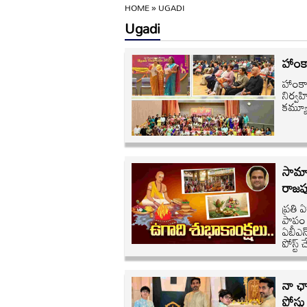
HOME
»
UGADI
Ugadi
హాంక
హాంకా
నిర్వహ
కమ్యూ
సామాన
రాజప
ప్రతి
పాపం 
ఏబీఎన్
పోస్ట్ 
నా ఛా
పోస్టు