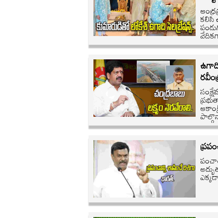
ఆంధ్రప
కలిసి
పండుగ
వేదిక
ఉగాది
రవీంద
సంక్షే
ప్రభుత
ఆకాంక
పాల్గొ
ప్రపం
పంచాం
అద్భు
ఎక్కడా