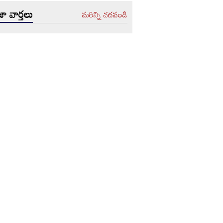
ా వార్తలు
మరిన్ని చదవండి