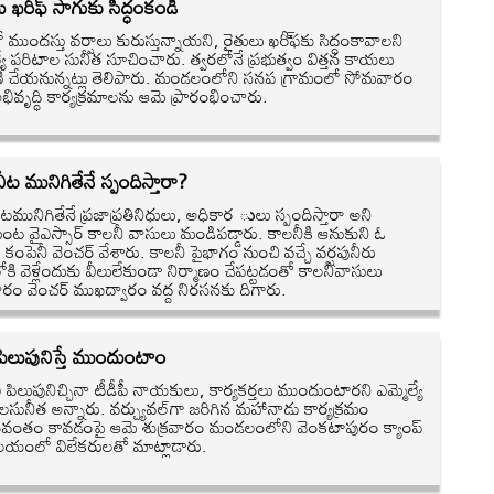
ు ఖరీఫ్‌ సాగుకు సిద్ధంకండి
లో ముందస్తు వర్షాలు కురుస్తున్నాయని, రైతులు ఖరీ్‌ఫకు సిద్ధంకావాలని
ల్యే పరిటాల సునీత సూచించారు. త్వరలోనే ప్రభుత్వం విత్తన కాయలు
ీ చేయనున్నట్లు తెలిపారు. మండలంలోని సనప గ్రామంలో సోమవారం
భివృద్ధి కార్యక్రమాలను ఆమె ప్రారంభించారు.
 నీట మునిగితేనే స్పందిస్తారా?
నీటమునిగితేనే ప్రజాప్రతినిధులు, అధికార ులు స్పందిస్తారా అని
ుంట వైఎస్సార్‌ కాలనీ వాసులు మండిపడ్డారు. కాలనీకి ఆనుకుని ఓ
టు కంపెనీ వెంచర్‌ వేశారు. కాలనీ పైభాగం నుంచి వచ్చే వర్షపునీరు
కి వెళ్లేందుకు వీలులేకుండా నిర్మాణం చేపట్టడంతో కాలనీవాసులు
వారం వెంచర్‌ ముఖద్వారం వద్ద నిరసనకు దిగారు.
ీ పిలుపునిస్తే ముందుంటాం
 ఏ పిలుపునిచ్చినా టీడీపీ నాయకులు, కార్యకర్తలు ముందుంటారని ఎమ్మెల్యే
లసునీత అన్నారు. వర్చ్యువల్‌గా జరిగిన మహానాడు కార్యక్రమం
ంతం కావడంపై ఆమె శుక్రవారం మండలంలోని వెంకటాపురం క్యాంప్‌
ాలయంలో విలేకరులతో మాట్లాడారు.