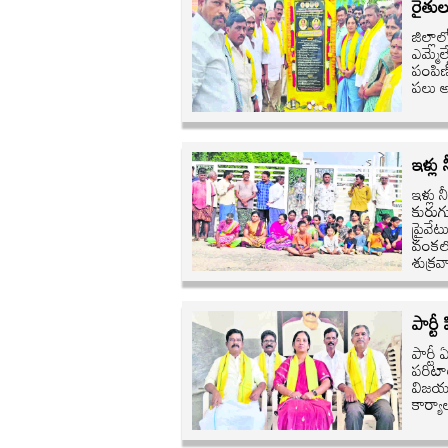
రైతుల
జిల్లా
ఎమ్మె
పంపిణ
పలు అ
ఇళ్లు
ఇళ్లు 
కురుగ
ప్రైవే
వంకలో
శుక్ర
పార్ట
పార్టీ
పరిటా
విజయవ
కార్య