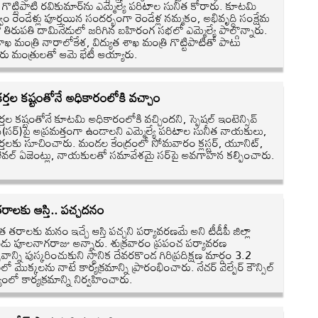
 గొట్టిపాటి రవికుమార్‌ను ఎమ్మెల్యే పరిటాల సునీత కోరారు. కూటమి
్వం రెండేళ్లు పూర్తయిన సందర్భంగా రెండేళ్ల నమ్మకం, అభివృద్ధి సంక్షేమ
ో తిరుపతి దామినేడులో జరిగిన బహిరంగ సభలో ఎమ్మెల్యే పాల్గొన్నారు.
శాఖ మంత్రి నారాలోకేశ, విద్యుత శాఖ మంత్రి గొట్టిపాటితో పాటు
రు మంత్రులతో ఆమె భేటీ ఆయ్యారు.
కర్తల కష్టంతోనే అధికారంలోకి వచ్చాం
ర్తల కష్టంతోనే కూటమి అధికారంలోకి వచ్చిందని, స్పెషల్‌ ఇంటెన్సివ్‌
న(సర్‌)పై అప్రమత్తంగా ఉండాలని ఎమ్మెల్యే పరిటాల సునీత నాయకులు,
కర్తలకు సూచించారు. మండల కేంద్రంలో సోమవారం క్లస్టర్‌, యూనిట్‌,
వల్‌ ఏజెంట్లు, నాయకులతో సమావేశమై సర్‌పై అవగాహన కల్పించారు.
రాలకు ఆస్తి.. పచ్చదనం
త తరాలకు మనం ఇచ్చే ఆస్తి పచ్చని పర్యావరణమే అని టీడీపీ జిల్లా
్షుడు పూలనాగరాజు అన్నారు. శుక్రవారం ప్రపంచ పర్యావరణ
సవాన్ని పుస్కరించుకుని స్థానిక దేవరకొండ గిరిప్రదిక్షణ మార్గం 3.2
లో మొక్కలను నాటే కార్యక్రమాన్ని ప్రారంభించారు. నేచర్‌ వెల్పేర్‌ కౌన్సిల్‌
యంలో కార్యక్రమాన్ని నిర్వహించారు.