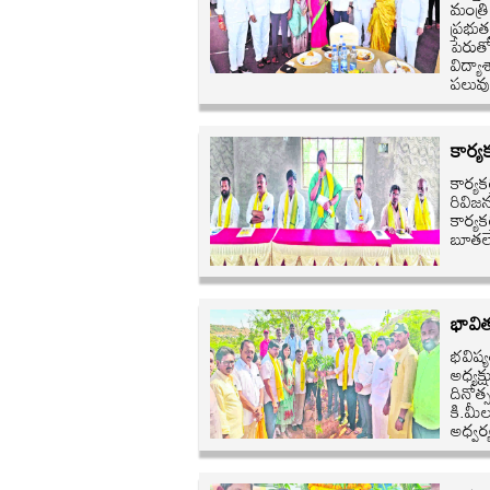
మంత్రి
ప్రభుత
పేరుత
విద్యా
పలువు
కార్య
కార్యక
రివిజ
కార్య
బూతలె
భావిత
భవిష్య
అధ్యక
దినోత్
కి.మీల
అధ్వర్