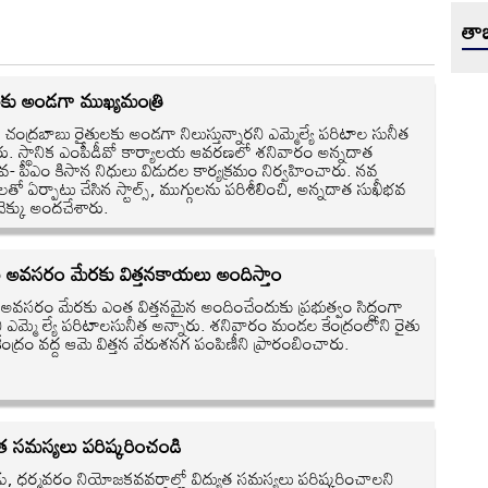
తాజ
లకు అండగా ముఖ్యమంత్రి
 చంద్రబాబు రైతులకు అండగా నిలుస్తున్నారని ఎమ్మెల్యే పరిటాల సునీత
రు. స్థానిక ఎంపీడీవో కార్యాలయ ఆవరణలో శనివారం అన్నదాత
వ- పీఎం కిసాన నిధులు విడుదల కార్యక్రమం నిర్వహించారు. నవ
లతో ఏర్పాటు చేసిన స్టాల్స్‌, ముగ్గులను పరిశీలించి, అన్నదాత సుఖీభవ
చెక్కు అందచేశారు.
ల అవసరం మేరకు విత్తనకాయలు అందిస్తాం
 అవసరం మేరకు ఎంత విత్తనమైన అందించేందుకు ప్రభుత్వం సిద్ధంగా
 ఎమ్మె ల్యే పరిటాలసునీత అన్నారు. శనివారం మండల కేంద్రంలోని రైతు
ేంద్రం వద్ద ఆమె విత్తన వేరుశనగ పంపిణీని ప్రారంబించారు.
ుత సమస్యలు పరిష్కరించండి
ాడు, ధర్మవరం నియోజకవవర్గాల్లో విద్యుత సమస్యలు పరిష్కరించాలని