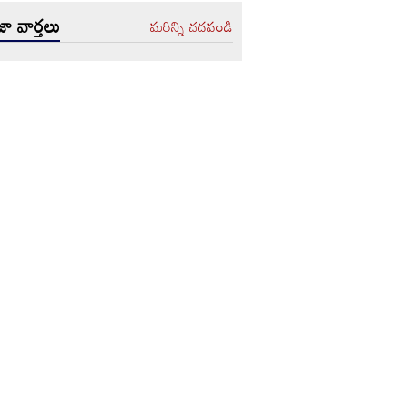
ా వార్తలు
మరిన్ని చదవండి