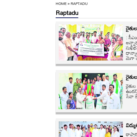
HOME
»
RAPTADU
Raptadu
రైతు
: సీఎం
అన్నా
సుఖీభ
ధాన్యా
మెగా 
రైతు
రైతుల
ఉందని
సేవా క
విద్య
రాప్త