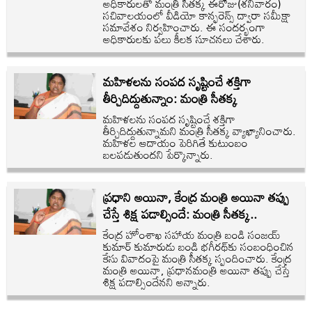
అధికారులతో మంత్రి సీతక్క ఈరోజు(శనివారం)
సచివాలయంలో వీడియో కాన్ఫరెన్స్ ద్వారా సమీక్షా
సమావేశం నిర్వహించారు. ఈ సందర్భంగా
అధికారులకు పలు కీలక సూచనలు చేశారు.
మహిళలను సంపద సృష్టించే శక్తిగా
తీర్చిదిద్దుతున్నాం: మంత్రి సీతక్క
మహిళలను సంపద సృష్టించే శక్తిగా
తీర్చిదిద్దుతున్నామని మంత్రి సీతక్క వ్యాఖ్యానించారు.
మహిళల ఆదాయం పెరిగితే కుటుంబం
బలపడుతుందని పేర్కొన్నారు.
ప్రధాని అయినా, కేంద్ర మంత్రి అయినా తప్పు
చేస్తే శిక్ష పడాల్సిందే: మంత్రి సీతక్క..
కేంద్ర హోంశాఖ సహాయ మంత్రి బండి సంజయ్
కుమార్ కుమారుడు బండి భగీరథ్‌కు సంబంధించిన
కేసు వివాదంపై మంత్రి సీతక్క స్పందించారు. కేంద్ర
మంత్రి అయినా, ప్రధానమంత్రి అయినా తప్పు చేస్తే
శిక్ష పడాల్సిందేనని అన్నారు.