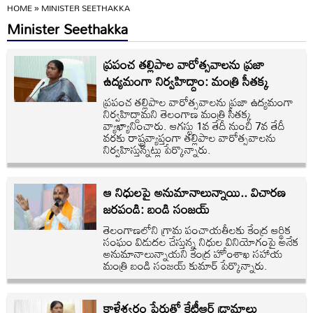
HOME
»
MINISTER SEETHAKKA
Minister Seethakka
ప్రపంచ తల్లిపాల వారోత్సవాలను ప్రజా
ఉద్యమంగా నిర్వహిద్దాం: మంత్రి సీతక్క
ప్రపంచ తల్లిపాల వారోత్సవాలను ప్రజా ఉద్యమంగా
నిర్వహిద్దామని తెలంగాణ మంత్రి సీతక్క
వ్యాఖ్యానించారు. ఆగస్టు 1వ తేదీ నుంచి 7వ తేదీ
వరకు రాష్ట్రవ్యాప్తంగా తల్లిపాల వారోత్సవాలను
నిర్వహిస్తున్నట్లు పేర్కొన్నారు.
ఆ నిధులపై అనుమానాలున్నాయి.. విచారణ
జరపండి: బండి సంజయ్
తెలంగాణలోని గ్రామ పంచాయతీలకు కేంద్ర ఆర్థిక
సంఘం విడుదల చేస్తున్న నిధుల వినియోగంపై అనేక
అనుమానాలున్నాయని కేంద్ర హోంశాఖ సహాయ
మంత్రి బండి సంజయ్ కుమార్ పేర్కొన్నారు.
కాళేశ్వరం పేరుతో కేటీఆర్ డ్రామాలు