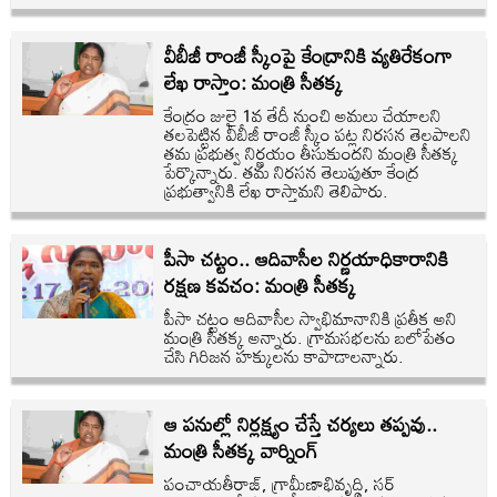
వీబీజీ రాంజీ స్కీంపై కేంద్రానికి వ్యతిరేకంగా
లేఖ రాస్తాం: మంత్రి సీతక్క
కేంద్రం జులై 1వ తేదీ నుంచి అమ‌లు చేయాల‌ని
త‌ల‌పెట్టిన వీబీజీ రాంజీ స్కీం ప‌ట్ల నిర‌స‌న తెల‌పాల‌ని
తమ ప్రభుత్వ నిర్ణయం తీసుకుందని మంత్రి సీతక్క
పేర్కొన్నారు. త‌మ నిర‌స‌న తెలుపుతూ కేంద్ర
ప్రభుత్వానికి లేఖ రాస్తామని తెలిపారు.
పీసా చట్టం.. ఆదివాసీల నిర్ణయాధికారానికి
రక్షణ కవచం: మంత్రి సీతక్క
పీసా చట్టం ఆదివాసీల స్వాభిమానానికి ప్రతీక అని
మంత్రి సీతక్క అన్నారు. గ్రామసభలను బలోపేతం
చేసి గిరిజన హక్కులను కాపాడాలన్నారు.
ఆ పనుల్లో నిర్లక్ష్యం చేస్తే చర్యలు తప్పవు..
మంత్రి సీతక్క వార్నింగ్
పంచాయతీరాజ్, గ్రామీణాభివృద్ధి, సర్