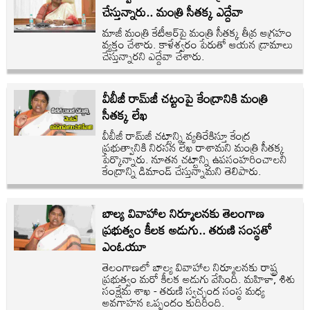
చేస్తున్నారు.. మంత్రి సీతక్క ఎద్దేవా
మాజీ మంత్రి కేటీఆర్‌పై మంత్రి సీతక్క తీవ్ర ఆగ్రహం
వ్యక్తం చేశారు. కాళేశ్వరం పేరుతో ఆయన డ్రామాలు
చేస్తున్నారని ఎద్దేవా చేశారు.
వీబీజీ రామ్‌జీ చట్టంపై కేంద్రానికి మంత్రి
సీతక్క లేఖ
వీబీజీ రామ్‌జీ చ‌ట్టాన్ని వ్య‌తిరేకిస్తూ కేంద్ర
ప్రభుత్వానికి నిర‌స‌న లేఖ‌ రాశామని మంత్రి సీత‌క్క‌
పేర్కొన్నారు. నూత‌న చ‌ట్టాన్ని ఉప‌సంహ‌రించాల‌ని
కేంద్రాన్ని డిమాండ్ చేస్తున్నామని తెలిపారు.
బాల్య వివాహాల నిర్మూలనకు తెలంగాణ
ప్రభుత్వం కీలక అడుగు.. తరుణి సంస్థతో
ఎంఓయూ
తెలంగాణలో బాల్య వివాహాల నిర్మూలనకు రాష్ట్ర
ప్రభుత్వం మరో కీలక అడుగు వేసింది. మహిళా, శిశు
సంక్షేమ శాఖ - తరుణి స్వచ్ఛంద సంస్థ మధ్య
అవగాహన ఒప్పందం కుదిరింది.