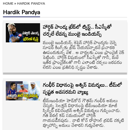
HOME
»
HARDIK PANDYA
Hardik Pandya
హార్దిక్ పాండ్య ట్రేడ్‌లో ట్విస్ట్.. సీఎస్కేతో
చర్చలే లేవన్న ముంబై ఇండియన్స్
ముంబై ఇండియన్స్ కెప్టెన్ హార్దిక్ పాండ్యను చెన్నై
సూపర్ కింగ్స్‌కు ట్రేడ్ చేయనున్నారనే ప్రచారం
ఊపందుకున్న వేళ.. ఆ వార్తలకు ఎంఐ ఫ్రాంచైజీ చెక్
పెట్టింది. హార్దిక్ విషయంలో సీఎస్కేతో గానీ, మరే
ఇతర ఫ్రాంచైజీలతో గానీ ఎలాంటి చర్చలు జరపడం
లేదని ఎంఐ ప్రతినిధి స్పష్టం చేశారు.
గంభీర్ విధానంపై అశ్విన్ విమర్శలు.. టీమ్‌లో
స్పష్టత అవసరమని వ్యాఖ్య
టీమ్ఇండియా హెడ్‌కోచ్ గౌతమ్ గంభీర్ అమలు
చేస్తున్న సెలక్షన్ విధానంపై టీమ్ఇండియా మాజీ
స్పిన్నర్ రవిచంద్రన్ అశ్విన్ విమర్శలు గుప్పించాడు.
గత వరల్డ్ కప్ సమయంలో హార్దిక్
గాయపడినపుడు.. నాటి కోచ్ రాహుల్ ద్రవిడ్ చక్కటి
వ్యూహాన్ని అమలు చేశారని గుర్తుచేశాడు.