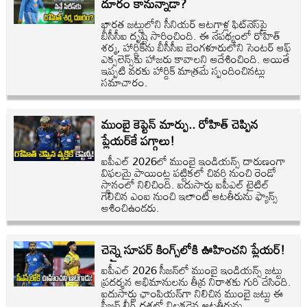
దూరం కానున్నాడా?
భారత జట్టులోని సీనియర్ ఆటగాళ్ల ఫిట్‌నెస్‌పై
బీసీసీఐ దృష్టి సారించింది. ఈ నేపథ్యంలో రోహిత్
శర్మ, హార్దిక్‌ను బీసీసీఐ బెంగళూరులోని సెంటర్ ఆఫ్
ఎక్సలెన్స్‌కు హాజరు కావాలని ఆదేశించింది. అయితే
ఇప్పటి వరకు హార్దిక్ మాత్రమే స్పందించినట్లు
సమాచారం.
ముంబై కెప్టెన్‌ మార్పు.. రోహిత్ చెప్పిన
ప్లేయర్‌కే పగ్గాలు!
ఐపీఎల్‌ 2026లో ముంబై ఇండియన్స్ దారుణంగా
విఫలమై పాయింట్ల పట్టికలో చివరి నుంచి రెండో
స్థానంలో నిలిచింది. ఐదుసార్లు ఐపీఎల్ టైటిల్
గెలిచిన ఎంఐ నుంచి ఇలాంటి ఆటతీరును ఫ్యాన్స్
ఆశించిఉండరు.
చెన్నై సూపర్ కింగ్స్‌లోకి ఊహించని ప్లేయర్!
ఐపీఎల్ 2026 సీజన్‌లో ముంబై ఇండియన్స్ జట్టు
ప్రదర్శన అభిమానులను తీవ్ర నిరాశకు గురి చేసింది.
ఐదుసార్లు ఛాంపియన్‌గా నిలిచిన ముంబై జట్టు ఈ
సీజన్ లీగ్ దశలో నిలకడైన ఆటతీరును