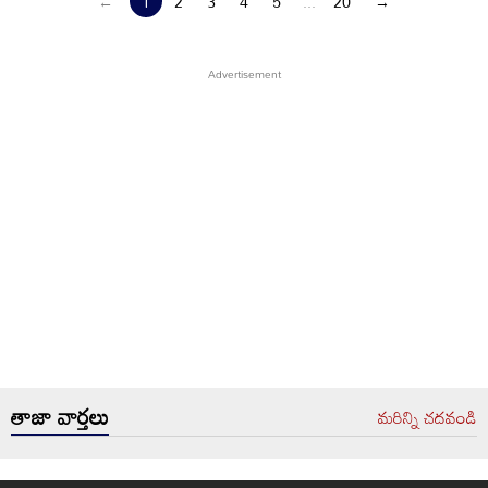
←
1
2
3
4
5
...
20
→
తాజా వార్తలు
మరిన్ని చదవండి