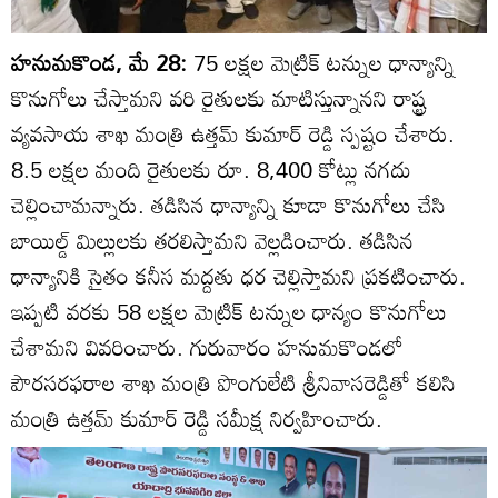
హనుమకొండ, మే 28:
75 లక్షల మెట్రిక్ టన్నుల ధాన్యాన్ని
కొనుగోలు చేస్తామని వరి రైతులకు మాటిస్తున్నానని రాష్ట్ర
వ్యవసాయ శాఖ మంత్రి ఉత్తమ్ కుమార్ రెడ్డి స్పష్టం చేశారు.
8.5 లక్షల మంది రైతులకు రూ. 8,400 కోట్లు నగదు
చెల్లించామన్నారు. తడిసిన ధాన్యాన్ని కూడా కొనుగోలు చేసి
బాయిల్డ్ మిల్లులకు తరలిస్తామని వెల్లడించారు. తడిసిన
ధాన్యానికి సైతం కనీస మద్దతు ధర చెల్లిస్తామని ప్రకటించారు.
ఇప్పటి వరకు 58 లక్షల మెట్రిక్ టన్నుల ధాన్యం కొనుగోలు
చేశామని వివరించారు. గురువారం హనుమకొండలో
పౌరసరఫరాల శాఖ మంత్రి పొంగులేటి శ్రీనివాసరెడ్డితో కలిసి
మంత్రి ఉత్తమ్ కుమార్ రెడ్డి సమీక్ష నిర్వహించారు.