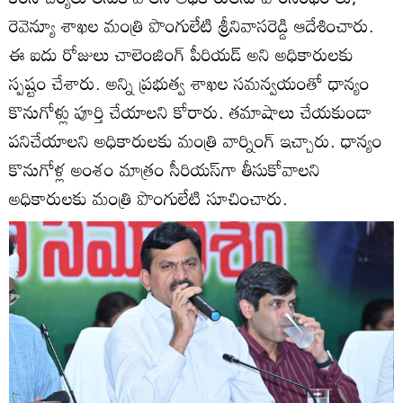
రెవెన్యూ శాఖల మంత్రి పొంగులేటి శ్రీనివాసరెడ్డి ఆదేశించారు.
ఈ ఐదు రోజులు చాలెంజింగ్ పీరియడ్ అని అధికారులకు
స్పష్టం చేశారు. అన్ని ప్రభుత్వ శాఖల సమన్వయంతో ధాన్యం
కొనుగోళ్లు పూర్తి చేయాలని కోరారు. తమాషాలు చేయకుండా
పనిచేయాలని అధికారులకు మంత్రి వార్నింగ్ ఇచ్చారు. ధాన్యం
కొనుగోళ్ల అంశం మాత్రం సీరియస్‌గా తీసుకోవాలని
అధికారులకు మంత్రి పొంగులేటి సూచించారు.