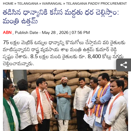
HOME
»
TELANGANA
»
WARANGAL
»
TELANGANA PADDY PROCUREMENT LA
తడిసిన ధాన్యానికి కనీస మద్దతు ధర చెల్లిస్తాం:
మంత్రి ఉత్తమ్
ABN
, Publish Date - May 28 , 2026 | 07:56 PM
75 లక్షల మెట్రిక్ టన్నుల ధాన్యాన్ని కొనుగోలు చేస్తామని వరి రైతులకు
మాటిస్తున్నానని రాష్ట్ర వ్యవసాయ శాఖ మంత్రి ఉత్తమ్ కుమార్ రెడ్డి
స్పష్టం చేశారు. 8.5 లక్షల మంది రైతులకు రూ. 8,400 కోట్లు నగదు
చెల్లించామన్నారు.