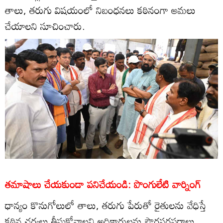
తాలు, తరుగు విషయంలో నిబంధనలు కఠినంగా అమలు
చేయాలని సూచించారు.
తమాషాలు చేయకుండా పనిచేయండి: పొంగులేటి వార్నింగ్
ధాన్యం కొనుగోలులో తాలు, తరుగు పేరుతో రైతులను వేధిస్తే
కఠిన చర్యలు తీసుకోవాలని అధికారులను పౌరసరఫరాలు,