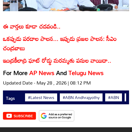
ఈ వార్తలు కూడా చదవండి..
ఒకప్పుడు పరదాల పాలన... ఇప్పుడు ప్రజల పాలన: సీఎం
చంద్రబాబు
ఇంద్రకీలాద్రి ఘాట్ రోడ్డు మరమ్మతు పనుల వాయిదా..
For More
AP News
And
Telugu News
Updated Date - May 28 , 2026 | 08:12 PM
#Latest News
#ABN Andhrajyothy
#ABN
#
Tags
SUBSCRIBE