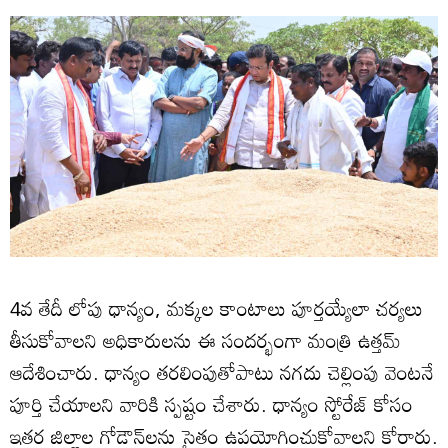
4వ తేదీ లోపు ధాన్యం, మక్కల కాంటాలు పూర్తయ్యేలా చర్యలు
తీసుకోవాలని అధికారులను ఈ సందర్భంగా మంత్రి ఉత్తమ్
ఆదేశించారు. ధాన్యం తరలింపుతోపాటు నగదు చెల్లింపు వెంటనే
పూర్తి చేయాలని వారికి స్పష్టం చేశారు. ధాన్యం స్టోరేజ్ కోసం
ఇతర జిల్లాల గోడౌన్‌లను సైతం ఉపయోగించుకోవాలని కోరారు.