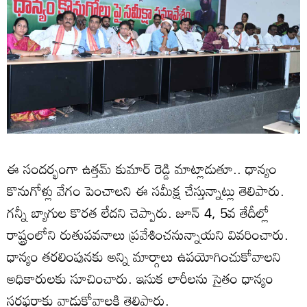
ఈ సందర్భంగా ఉత్తమ్ కుమార్ రెడ్డి మాట్లాడుతూ.. ధాన్యం
కొనుగోళ్లు వేగం పెంచాలని ఈ సమీక్ష చేస్తున్నాట్లు తెలిపారు.
గన్నీ బ్యాగుల కొరత లేదని చెప్పారు. జూన్ 4, 5వ తేదీల్లో
రాష్ట్రంలోని రుతుపవనాలు ప్రవేశించనున్నాయని వివరించారు.
ధాన్యం తరలింపునకు అన్ని మార్గాలు ఉపయోగించుకోవాలని
అధికారులకు సూచించారు. ఇసుక లారీలను సైతం ధాన్యం
సరఫరాకు వాడుకోవాలకి తెలిపారు.