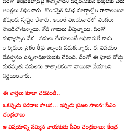
దీంతో ఇంద్రకీలాద్రిపై అమ్మవారిని దర్శించుకునే భక్తులకు పలు
ఆంక్షలు విధించారు. కొండపైకి వివిధ మార్గాల్లోల రావాలంటూ
భక్తులకు స్పష్టం చేశారు. అయితే విజయవాడలో ఎండలు
మండిపోతున్నాయి. వేడి గాలులు వీస్తున్నాయి. దీంతో
మధ్యాహ్నం వేళ.. పనులు చేయాలంటే అధికారులే కాదు..
కార్మికులు సైతం తీవ్ర ఇబ్బంది పడుతున్నారు. ఈ విషయం
దేవస్థానం ఉన్నతాధికారులకు చేరింది. దీంతో ఈ ఘాట్ రోడ్డు
మరమ్మతు పనులను తాత్కాలికంగా వాయిదా వేయాలని
నిర్ణయించారు.
ఈ వార్తలు కూడా చదవండి..
ఒకప్పుడు పరదాల పాలన... ఇప్పుడు ప్రజల పాలన: సీఎం
చంద్రబాబు
ఆ విషయాన్ని నమ్మిన నాయకుడు సీఎం చంద్రబాబు: కేంద్ర