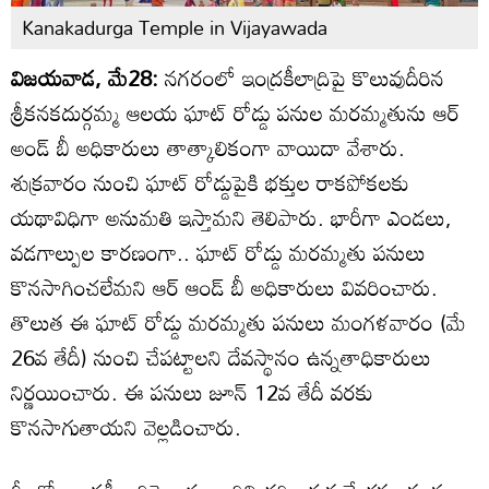
Kanakadurga Temple in Vijayawada
విజయవాడ, మే28:
నగరంలో ఇంద్రకీలాద్రిపై కొలువుదీరిన
శ్రీకనకదుర్గమ్మ ఆలయ ఘాట్ రోడ్డు పనుల మరమ్మతును ఆర్
అండ్ బీ అధికారులు తాత్కాలికంగా వాయిదా వేశారు.
శుక్రవారం నుంచి ఘాట్ రోడ్డుపైకి భక్తుల రాకపోకలకు
యథావిధిగా అనుమతి ఇస్తామని తెలిపారు. భారీగా ఎండలు,
వడగాల్పుల కారణంగా.. ఘాట్ రోడ్డు మరమ్మతు పనులు
కొనసాగించలేమని ఆర్ ఆండ్ బీ అధికారులు వివరించారు.
తొలుత ఈ ఘాట్ రోడ్డు మరమ్మతు పనులు మంగళవారం (మే
26వ తేదీ) నుంచి చేపట్టాలని దేవస్థానం ఉన్నతాధికారులు
నిర్ణయించారు. ఈ పనులు జూన్ 12వ తేదీ వరకు
కొనసాగుతాయని వెల్లడించారు.