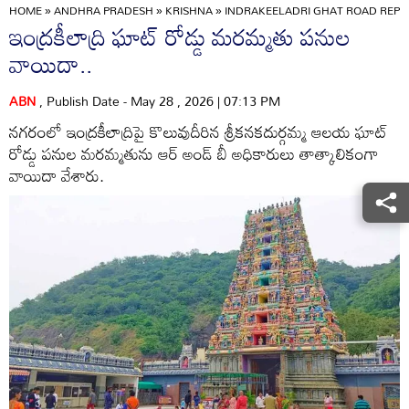
HOME
»
ANDHRA PRADESH
»
KRISHNA
»
INDRAKEELADRI GHAT ROAD REPA
ఇంద్రకీలాద్రి ఘాట్ రోడ్డు మరమ్మతు పనుల
వాయిదా..
ABN
, Publish Date - May 28 , 2026 | 07:13 PM
నగరంలో ఇంద్రకీలాద్రిపై కొలువుదీరిన శ్రీకనకదుర్గమ్మ ఆలయ ఘాట్
రోడ్డు పనుల మరమ్మతును ఆర్ అండ్ బీ అధికారులు తాత్కాలికంగా
వాయిదా వేశారు.