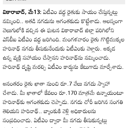
వికారాబాద్, మే13:
ఏటీఎం వద్ద రైతుకు సాయం చేస్తున్నట్లు
నమ్మించి.. అతడి నగదును ఆగంతకుడు కొట్టేశాడు. ఆలస్యంగా
వెలుగులోకి వచ్చిన ఈ ఘటన వికారాబాద్ జిల్లా పరిగిలోని
ఎస్‌బీఐ ఏటీఎం వద్ద జరిగింది. మంగళవారం రైతు గొట్టిముక్కల
హరినాథ్ నగదు తీసుకునేందుకు ఏటీఎంకు వెళ్లారు. అక్కడ
ఉన్న వ్యక్తి సహాయం చేస్తానని హరినాథ్‌ను నమ్మించాడు.
హరినాథ్ దృష్టి మరల్చి ఏటీఎం కార్డును కేటుగాడు మార్చేశాడు.
అనంతరం రైతు ఖాతా నుంచి రూ.7 వేలు నగదు స్వాహా
చేశాడు. మీ ఖాతాలో కేవలం రూ.170 మాత్రమే ఉన్నాయంటూ
హరినాథ్‌కు ఆగంతకుడు చెప్పాడు. నగదు చోరీ జరిగిన సంగతి
తెలియని హరినాథ్.. బ్యాంకుకి వెళ్లి అధికారులను
సంప్రదించాడు. ఏటీఎం ద్వారా మీ నగదు తీసుకున్నట్లు