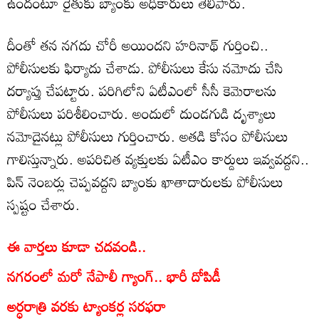
ఉందంటూ రైతుకు బ్యాంకు అధికారులు తెలిపారు.
దీంతో తన నగదు చోరీ అయిందని హరినాథ్ గుర్తించి..
పోలీసులకు ఫిర్యాదు చేశాడు. పోలీసులు కేసు నమోదు చేసి
దర్యాప్తు చేపట్టారు. పరిగిలోని ఏటీఎంలో సీసీ కెమెరాలను
పోలీసులు పరిశీలించారు. అందులో దుండగుడి దృశ్యాలు
నమోదైనట్లు పోలీసులు గుర్తించారు. అతడి కోసం పోలీసులు
గాలిస్తున్నారు. అపరిచిత వ్యక్తులకు ఏటీఎం కార్డులు ఇవ్వవద్దని..
పిన్ నెంబర్లు చెప్పవద్దని బ్యాంకు ఖాతాదారులకు పోలీసులు
స్పష్టం చేశారు.
ఈ వార్తలు కూడా చదవండి..
నగరంలో మరో నేపాలీ గ్యాంగ్.. భారీ దోపిడీ
అర్ధరాత్రి వరకు ట్యాంకర్ల సరఫరా