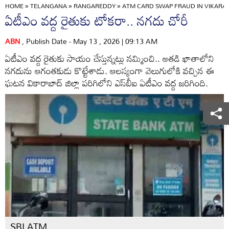
HOME
»
TELANGANA
»
RANGAREDDY
»
ATM CARD SWAP FRAUD IN VIKARABA
ఏటీఎం వద్ద రైతుకు టోకరా.. నగదు చోరీ
ABN
, Publish Date - May 13 , 2026 | 09:13 AM
ఏటీఎం వద్ద రైతుకు సాయం చేస్తున్నట్లు నమ్మించి.. అతడి ఖాతాలోని
నగదును ఆగంతకుడు కొట్టేశాడు. ఆలస్యంగా వెలుగులోకి వచ్చిన ఈ
ఘటన వికారాబాద్ జిల్లా పరిగిలోని ఎస్‌బీఐ ఏటీఎం వద్ద జరిగింది.
SBI ATM