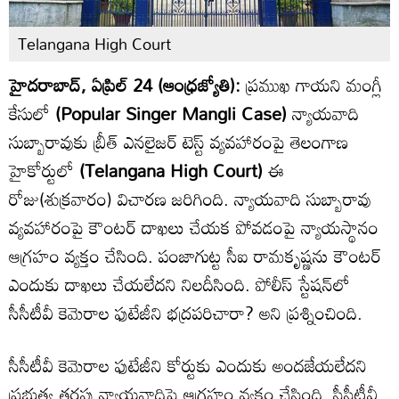
Telangana High Court
హైదరాబాద్, ఏప్రిల్ 24 (ఆంధ్రజ్యోతి):
ప్రముఖ గాయని మంగ్లీ
కేసులో
(Popular Singer Mangli Case)
న్యాయవాది
సుబ్బారావుకు బ్రీత్ ఎనలైజర్ టెస్ట్ వ్యవహారంపై తెలంగాణ
హైకోర్టులో
(Telangana High Court)
ఈ
రోజు(శుక్రవారం) విచారణ జరిగింది. న్యాయవాది సుబ్బారావు
వ్యవహారంపై కౌంటర్ దాఖలు చేయక పోవడంపై న్యాయస్థానం
ఆగ్రహం వ్యక్తం చేసింది. పంజాగుట్ట సీఐ రామకృష్ణను కౌంటర్
ఎందుకు దాఖలు చేయలేదని నిలదీసింది. పోలీస్ స్టేషన్‌లో
సీసీటీవీ కెమెరాల ఫుటేజీని భద్రపరిచారా? అని ప్రశ్నించింది.
సీసీటీవీ కెమెరాల ఫుటేజీని కోర్టుకు ఎందుకు అందజేయలేదని
ప్రభుత్వ తరఫు న్యాయవాదిపై ఆగ్రహం వ్యక్తం చేసింది. సీసీటీవీ