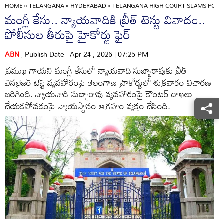
HOME
»
TELANGANA
»
HYDERABAD
»
TELANGANA HIGH COURT SLAMS POL
మంగ్లీ కేసు.. న్యాయవాదికి బ్రీత్ టెస్టు వివాదం..
పోలీసుల తీరుపై హైకోర్టు ఫైర్
ABN
, Publish Date - Apr 24 , 2026 | 07:25 PM
ప్రముఖ గాయని మంగ్లీ కేసులో న్యాయవాది సుబ్బారావుకు బ్రీత్
ఎనలైజర్ టెస్ట్ వ్యవహారంపై తెలంగాణ హైకోర్టులో శుక్రవారం విచారణ
జరిగింది. న్యాయవాది సుబ్బారావు వ్యవహారంపై కౌంటర్ దాఖలు
చేయకపోవడంపై న్యాయస్థానం ఆగ్రహం వ్యక్తం చేసింది.