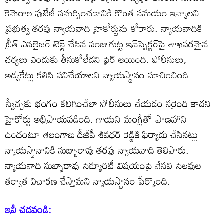
కెమెరాల ఫుటేజీ సమర్పించడానికి కొంత సమయం ఇవ్వాలని
ప్రభుత్వ తరఫు న్యాయవాది హైకోర్టును కోరారు. న్యాయవాదికి
బ్రీత్ ఎనలైజర్ టెస్ట్ చేసిన పంజాగుట్ట ఇన్‌స్పెక్టర్‌పై శాఖపరమైన
చర్యలు ఎందుకు తీసుకోలేదని ఫైర్ అయింది. పోలీసులు,
అడ్వకేట్లు కలిసి పనిచేయాలని న్యాయస్థానం సూచించింది.
స్వేచ్ఛకు భంగం కలిగించేలా పోలీసులు చేయడం సరైంది కాదని
హైకోర్టు అభిప్రాయపడింది. గాయని మంగ్లీతో ప్రాణహాని
ఉందంటూ తెలంగాణ డీజీపీ శివధర్‌ రెడ్డికి ఫిర్యాదు చేసినట్లు
న్యాయస్థానానికి సుబ్బారావు తరఫు న్యాయవాది తెలిపారు.
న్యాయవాది సుబ్బారావు సెక్యూరిటీ విషయంపై వేసవి సెలవుల
తర్వాత విచారణ చేస్తామని న్యాయస్థానం పేర్కొంది.
ఇవీ చదవండి: