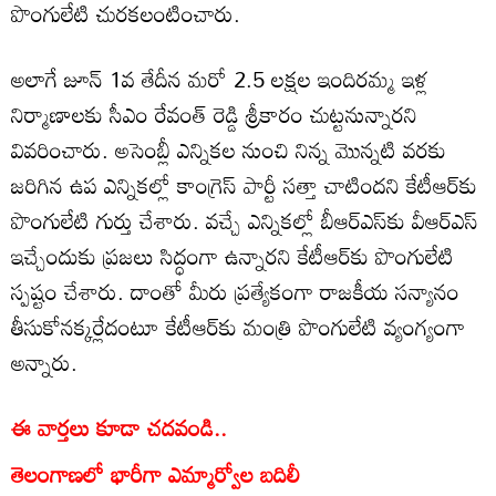
పొంగులేటి చురకలంటించారు.
అలాగే జూన్ 1వ తేదీన మరో 2.5 లక్షల ఇందిరమ్మ ఇళ్ల
నిర్మాణాలకు సీఎం రేవంత్ రెడ్డి శ్రీకారం చుట్టనున్నారని
వివరించారు. అసెంబ్లీ ఎన్నికల నుంచి నిన్న మొన్నటి వరకు
జరిగిన ఉప ఎన్నికల్లో కాంగ్రెస్ పార్టీ సత్తా చాటిందని కేటీఆర్‌కు
పొంగులేటి గుర్తు చేశారు. వచ్చే ఎన్నికల్లో బీఆర్ఎస్‌కు వీఆర్ఎస్
ఇచ్చేందుకు ప్రజలు సిద్ధంగా ఉన్నారని కేటీఆర్‌కు పొంగులేటి
స్పష్టం చేశారు. దాంతో మీరు ప్రత్యేకంగా రాజకీయ సన్యానం
తీసుకోనక్కర్లేదంటూ కేటీఆర్‌కు మంత్రి పొంగులేటి వ్యంగ్యంగా
అన్నారు.
ఈ వార్తలు కూడా చదవండి..
తెలంగాణలో భారీగా ఎమ్మార్వోల బదిలీ