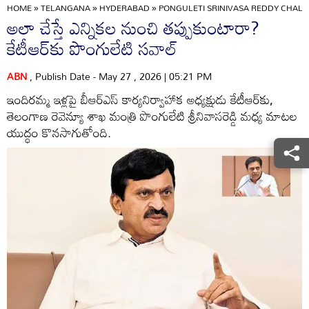
HOME
»
TELANGANA
»
HYDERABAD
»
PONGULETI SRINIVASA REDDY CHAL
అలా చేస్తే ఎన్నికల నుంచి తప్పుకుంటారా?
కేటీఆర్‌కు పొంగులేటి సవాల్
ABN
, Publish Date - May 27 , 2026 | 05:21 PM
ఇందిరమ్మ ఇళ్లపై బీఆర్ఎస్ కార్యనిర్వాహాక అధ్యక్షుడు కేటీఆర్‌కు,
తెలంగాణ రెవెన్యూ శాఖ మంత్రి పొంగులేటి శ్రీనివాసరెడ్డి మధ్య మాటల
యుద్ధం కొనసాగుతోంది.