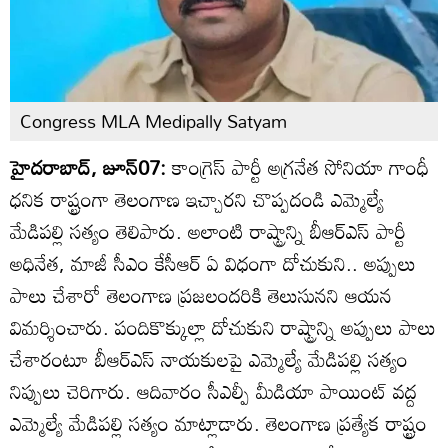
Congress MLA Medipally Satyam
హైదరాబాద్, జూన్07:
కాంగ్రెస్ పార్టీ అగ్రనేత సోనియా గాంధీ
ధనిక రాష్ట్రంగా తెలంగాణ ఇచ్చారని చొప్పదండి ఎమ్మెల్యే
మేడిపల్లి సత్యం తెలిపారు. అలాంటి రాష్ట్రాన్ని బీఆర్ఎస్ పార్టీ
అధినేత, మాజీ సీఎం కేసీఆర్ ఏ విధంగా దోచుకుని.. అప్పులు
పాలు చేశారో తెలంగాణ ప్రజలందరికి తెలుసునని ఆయన
విమర్శించారు. పందికొక్కుల్లా దోచుకుని రాష్ట్రాన్ని అప్పులు పాలు
చేశారంటూ బీఆర్ఎస్ నాయకులపై ఎమ్మెల్యే మేడిపల్లి సత్యం
నిప్పులు చెరిగారు. ఆదివారం సీఎల్పీ మీడియా పాయింట్ వద్ద
ఎమ్మెల్యే మేడిపల్లి సత్యం మాట్లాడారు. తెలంగాణ ప్రత్యేక రాష్ట్రం