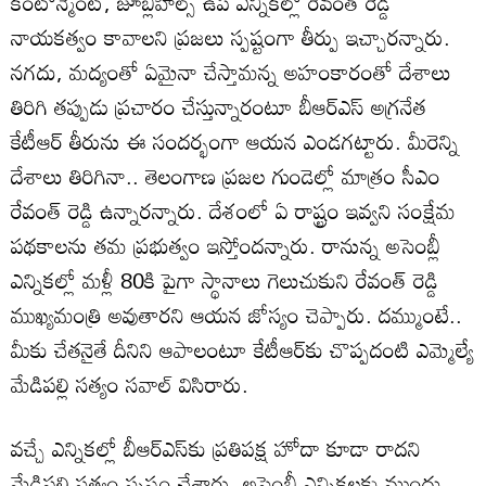
కంటోన్మెంట్, జూబ్లీహిల్స్ ఉప ఎన్నికల్లో రేవంత్ రెడ్డి
నాయకత్వం కావాలని ప్రజలు స్పష్టంగా తీర్పు ఇచ్చారన్నారు.
నగదు, మద్యంతో ఏమైనా చేస్తామన్న అహంకారంతో దేశాలు
తిరిగి తప్పుడు ప్రచారం చేస్తున్నారంటూ బీఆర్ఎస్ అగ్రనేత
కేటీఆర్ తీరును ఈ సందర్భంగా ఆయన ఎండగట్టారు. మీరెన్ని
దేశాలు తిరిగినా.. తెలంగాణ ప్రజల గుండెల్లో మాత్రం సీఎం
రేవంత్ రెడ్డి ఉన్నారన్నారు. దేశంలో ఏ రాష్ట్రం ఇవ్వని సంక్షేమ
ప‌థ‌కాల‌ను తమ ప్రభుత్వం ఇస్తోందన్నారు. రానున్న అసెంబ్లీ
ఎన్నికల్లో మ‌ళ్లీ 80కి పైగా స్థానాలు గెలుచుకుని రేవంత్ రెడ్డి
ముఖ్యమంత్రి అవుతారని ఆయన జోస్యం చెప్పారు. దమ్ముంటే..
మీకు చేతనైతే దీనిని ఆపాలంటూ కేటీఆర్‌కు చొప్పదంటి ఎమ్మెల్యే
మేడిపల్లి సత్యం సవాల్ విసిరారు.
వచ్చే ఎన్నికల్లో బీఆర్ఎస్‌కు ప్రతిపక్ష హోదా కూడా రాదని
మేడిపల్లి సత్యం స్పష్టం చేశారు. అసెంబ్లీ ఎన్నిక‌ల‌కు ముందు