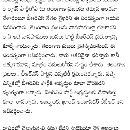
కాంగ్రెస్ పార్టీతోపాటు తెలంగాణ ప్రజలను త‌క్కువ అంచ‌నా
వేశారంటూ బీఆర్ఎస్ నేతల వైఖరిని ఈ సందర్భంగా ఆయన
వివరించారు. తెలంగాణ ప్రజలను వానపాముల్లా చూశారని..
కానీ అవే వాన‌పాములు బుస‌లు కొట్టి బీఆర్ఎస్ ప్రభుత్వాన్ని
కూల్చేశాయన్నారు. తెలంగాణ ప్రజలు చైతన్యవంతులని ఈ
సందర్భంగా అభివర్ణించారు. వారు ఆకలినైనా భరిస్తారు కానీ..
ఆత్మగౌరవాన్ని మాత్రం వదులుకోరని స్పష్టం చేశారు. తెలంగాణ
ప్రజలు.. బీఆర్ఎస్ పార్టీని ఎప్పటికీ క్షమించరన్నారు. వచ్చే
ఎన్నికల్లో బీఆర్ఎస్ పార్టీకి అభ్యర్థుల కూడా దొరకరని
వ్యంగ్యంగా అన్నారు. బీఆర్ఎస్ పార్టీ అభ్యర్థులకు డిపాజిట్లు
కూడా రావన్నారు. అబద్ధాలకు బ్రాండ్ అంబాసిడర్ కేటీఆర్ అని
అభివర్ణించారు.
రాష్ట్రంలో చెబుతున్నవి స‌రిపోలేద‌ని మ‌లేషియా వెళ్లి అబ‌ద్దాలు