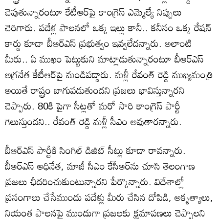
చెపుతున్నారంటూ కేటీఆర్‌పై కాంగ్రెస్ ఎమ్మెల్యే నిప్పులు
చెరిగారు. ప‌దేళ్ల పాలనలో ఒక్క ఇల్లు కానీ.. కనీసం ఒక్క రేష‌న్
కార్డు కూడా బీఆర్ఎస్ ప్రభుత్వం ఇవ్వలేదన్నారు. అలాంటి
మీరు.. ఏ ముఖం పెట్టుకుని మాట్లాడుతున్నారంటూ బీఆర్ఎస్
అగ్రనేత కేటీఆర్‌పై మండిపడ్డారు. మళ్లీ రేవంత్ రెడ్డి ముఖ్యమంత్రి
అయితే రాష్ట్రం బాగుప‌డుతుంద‌ని ప్రజలు భావిస్తున్నారని
చెప్పారు. 80కి పైగా సీట్లతో మ‌రో సారి కాంగ్రెస్ పార్టీ
గెలుస్తుందని.. రేవంత్ రెడ్డి మ‌ళ్లీ సీఎం అవుతారన్నారు.
బీఆర్ఎస్ పార్టీకి సింగిల్ డిజిట్ సీట్లు కూడా రావన్నారు.
బీఆర్ఎస్ అధినేత, మాజీ సీఎం కేసీఆర్‌ను చూసి తెలంగాణ
ప్రజలు ఛీద‌రించుకుంటున్నారని పేర్కొన్నారు. విదేశాల్లో
ప్రసంగాలు చేసేముందు ప‌దేళ్లు మీరు చేసిన దోపిడి, అకృత్యాలు,
నియంత పాల‌నపై ముందుగా ప్రజలకు క్షమాపణలు చెప్పాలని