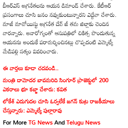
బీఆర్ఎస్ అగ్రనేతలను ఆయన డిమాండ్ చేశారు. కేటీఆర్
ప్రసంగాలు చూసి జనం న‌వ్వుకుంటున్నారని ఎద్దేవా చేశారు.
మాజీ మావోయిస్టు అగ్రనేత దేవ్ జీ తమ జిల్లాకు చెందిన
వారన్నారు. అనారోగ్యంతో ఆసుపత్రిలో చికిత్స పొందుతున్న
ఆయనను అందుకే పరామర్శించినట్లు చొప్పదంటి ఎమ్మెల్యే
మేడిపల్లి సత్యం వివరించారు.
ఈ వార్తలు కూడా చదవండి..
మంత్రి దామోదర బావమరిది సింగూర్ ప్రాజెక్టులో 200
ఎకరాలు భూ కబ్జా చేశారు: కవిత
లోకేశ్ ఎదుగుదల చూసి ఓర్వలేకే జగన్ కుట్ర రాజకీయాలు
చేస్తున్నారు: ఎమ్మెల్యే పుల్లారావు
For More
TG News
And
Telugu News