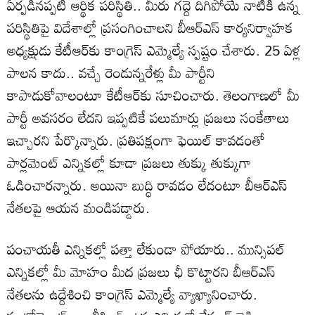
ఏర్పడినప్పటి ఆర్థిక పరిస్థితి.. మీరు గద్దె దిగిపోయే నాటికి ఉన్న
పరిస్థితిపై విదేశాల్లో ప్రసంగించాలని బీఆర్ఎస్ కార్యనిర్వాహక
అధ్యక్షుడు కేటీఆర్‌కు కాంగ్రెస్ ఎమ్మెల్యే స్పష్టం చేశారు. 25 ఏళ్ల
పాలన కాదు.. వచ్చే రెండున్నరేళ్లు మీ పార్టీని
కాపాడుకోవాలంటూ కేటీఆర్‌కు సూచించారు. తెలంగాణలో మీ
పార్టీ అవ‌స‌రం లేద‌ని ఇప్పటికే ప‌లుమార్లు ప్రజలు సంకేతాలు
ఇచ్చారని పేర్కొన్నారు. ప్రతిపక్షంగా ఫెయిల్ కావడంతో
పార్లమెంట్ ఎన్నికల్లో కూడా ప్రజలు తుక్కు తుక్కుగా
ఓడించారన్నారు. అయినా బుద్ధి రావడం లేదంటూ బీఆర్ఎస్
నేతలపై ఆయన మండిపడ్డారు.
పంచాయ‌తీ ఎన్నిక‌ల్లో ప‌త్తా లేకుండా పోయారు.. మున్సిప‌ల్
ఎన్నిక‌ల్లో మీ మోహం మీద ప్రజలు ఛీ కొట్టారని బీఆర్ఎస్
నేతలను ఉద్దేశించి కాంగ్రెస్ ఎమ్మెల్యే వ్యాఖ్యానించారు.