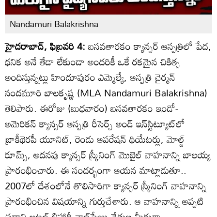
Nandamuri Balakrishna
హైదరాబాద్, ఫిబ్రవరి 4:
బసవతారకం క్యాన్సర్ ఆస్పత్రిలో పేద,
ధనిక అనే తేడా లేకుండా అందరికీ ఒకే రకమైన చికిత్స
అందిస్తున్నట్లు హిందూపురం ఎమ్మెల్యే, ఆస్పత్రి చైర్మన్
నందమూరి బాలకృష్ణ (MLA Nandamuri Balakrishna)
తెలిపారు. ఈరోజు (బుధవారం) బసవతారకం ఇండో-
అమెరికన్ క్యాన్సర్ ఆస్పత్రి రీసెర్చ్ అండ్ ఇన్‌స్టిట్యూట్‌లో
బ్రాకీథెరపీ యూనిట్, రెండు ఆపరేషన్ థియేటర్లు, మోల్డ్
రూమ్స్, అదనపు క్యాన్సర్ స్క్రీనింగ్ మొబైల్ వాహనాన్ని బాలయ్య
ప్రారంభించారు. ఈ సందర్భంగా ఆయన మాట్లాడుతూ..
2007లో దేశంలోనే తొలిసారిగా క్యాన్సర్ స్క్రీనింగ్ వాహనాన్ని
ప్రారంభించిన విషయాన్ని గుర్తుచేశారు. ఆ వాహనాన్ని అప్పటి
ప్రధాని అటల్ బిహారీ వాజ్‌పేయి చేతుల మీదుగా