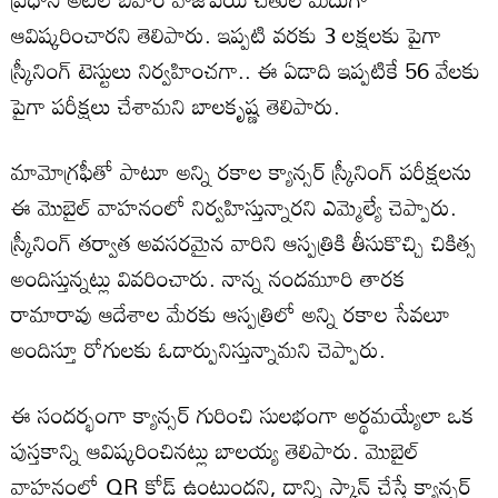
ఆవిష్కరించారని తెలిపారు. ఇప్పటి వరకు 3 లక్షలకు పైగా
స్క్రీనింగ్ టెస్టులు నిర్వహించగా.. ఈ ఏడాది ఇప్పటికే 56 వేలకు
పైగా పరీక్షలు చేశామని బాలకృష్ణ తెలిపారు.
మామోగ్రఫీతో పాటూ అన్ని రకాల క్యాన్సర్ స్క్రీనింగ్ పరీక్షలను
ఈ మొబైల్ వాహనంలో నిర్వహిస్తున్నారని ఎమ్మెల్యే చెప్పారు.
స్క్రీనింగ్ తర్వాత అవసరమైన వారిని ఆస్పత్రికి తీసుకొచ్చి చికిత్స
అందిస్తున్నట్లు వివరించారు. నాన్న నందమూరి తారక
రామారావు ఆదేశాల మేరకు ఆస్పత్రిలో అన్ని రకాల సేవలూ
అందిస్తూ రోగులకు ఓదార్పునిస్తున్నామని చెప్పారు.
ఈ సందర్భంగా క్యాన్సర్ గురించి సులభంగా అర్థమయ్యేలా ఒక
పుస్తకాన్ని ఆవిష్కరించినట్లు బాలయ్య తెలిపారు. మొబైల్
వాహనంలో QR కోడ్ ఉంటుందని, దాన్ని స్కాన్ చేస్తే క్యాన్సర్