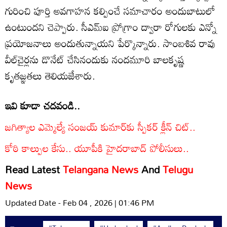
గురించి పూర్తి అవగాహన కల్పించే సమాచారం అందుబాటులో
ఉంటుందని చెప్పారు. సీఎమ్‌ఐ ప్రోగ్రాం ద్వారా రోగులకు ఎన్నో
ప్రయోజనాలు అందుతున్నాయని పేర్కొన్నారు. సాంబశివ రావు
వీల్‌చైర్లను డొనేట్ చేసినందుకు నందమూరి బాలకృష్ణ
కృతజ్ఞతలు తెలియజేశారు.
ఇవి కూడా చదవండి..
జగిత్యాల ఎమ్మెల్యే సంజయ్‌ కుమార్‌కు స్పీకర్ క్లీన్ చిట్..
కోఠి కాల్పుల కేసు.. యూపీకి హైదరాబాద్‌ పోలీసులు..
Read Latest
Telangana News
And
Telugu
News
Updated Date - Feb 04 , 2026 | 01:46 PM