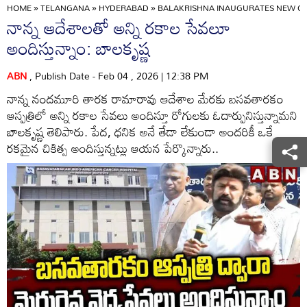
HOME
»
TELANGANA
»
HYDERABAD
»
BALAKRISHNA INAUGURATES NEW CA
నాన్న ఆదేశాలతో అన్ని రకాల సేవలూ
అందిస్తున్నాం: బాలకృష్ణ
ABN
, Publish Date - Feb 04 , 2026 | 12:38 PM
నాన్న నందమూరి తారక రామారావు ఆదేశాల మేరకు బసవతారకం
ఆస్పత్రిలో అన్ని రకాల సేవలు అందిస్తూ రోగులకు ఓదార్పునిస్తున్నామని
బాలకృష్ణ తెలిపారు. పేద, ధనిక అనే తేడా లేకుండా అందరికీ ఒకే
రకమైన చికిత్స అందిస్తున్నట్లు ఆయన పేర్కొన్నారు..