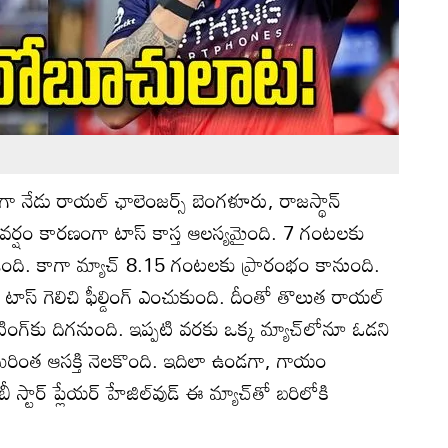
గా నేడు రాయల్ ఛాలెంజర్స్ బెంగళూరు, రాజస్థాన్
 వర్షం కారణంగా టాస్ కాస్త ఆలస్యమైంది. 7 గంటలకు
ింది. కాగా మ్యాచ్ 8.15 గంటలకు ప్రారంభం కానుంది.
 టాస్ గెలిచి ఫీల్డింగ్ ఎంచుకుంది. దీంతో తొలుత రాయల్
టింగ్‌కు దిగనుంది. ఇప్పటి వరకు ఒక్క మ్యాచ్‌లోనూ ఓడని
ింత ఆసక్తి నెలకొంది. ఇదిలా ఉండగా, గాయం
టార్ ప్లేయర్ హేజిల్‌వుడ్ ఈ మ్యాచ్‌తో బరిలోకి