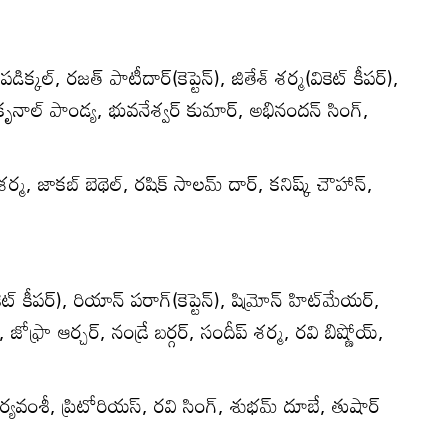
్ పడిక్కల్, రజత్ పాటీదార్(కెప్టెన్), జితేశ్ శర్మ(వికెట్ కీపర్),
 కృనాల్ పాండ్య, భువనేశ్వర్ కుమార్, అభినందన్ సింగ్,
్మ, జాకబ్ బెథెల్, రషిక్ సాలమ్ దార్, కనిష్క్ చౌహాన్,
కెట్ కీపర్), రియాన్ పరాగ్(కెప్టెన్), షిమ్రోన్ హిట్‌మేయర్,
 జోఫ్రా ఆర్చర్, నండ్రే బర్గర్, సందీప్ శర్మ, రవి బిష్ణోయ్,
్యవంశీ, ప్రిటోరియస్, రవి సింగ్, శుభమ్ దూబే, తుషార్