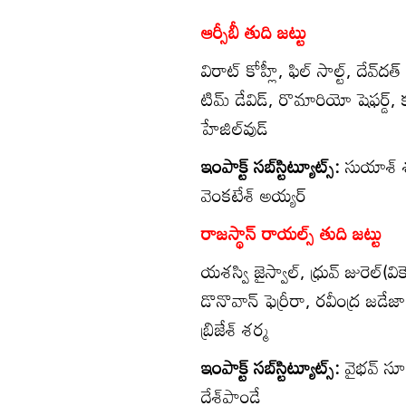
ఆర్సీబీ తుది జట్టు
విరాట్ కోహ్లీ, ఫిల్ సాల్ట్, దేవ్‌దత
టిమ్ డేవిడ్, రొమారియో షెఫర్డ్,
హేజిల్‌వుడ్
ఇంపాక్ట్ సబ్‌స్టిట్యూట్స్:
సుయాశ్ శర
వెంకటేశ్ అయ్యర్
రాజస్థాన్ రాయల్స్ తుది జట్టు
యశస్వి జైస్వాల్, ధ్రువ్ జురెల్(వి
డొనొవాన్ ఫెర్రీరా, రవీంద్ర జడేజా,
బ్రిజేశ్ శర్మ
ఇంపాక్ట్ సబ్‌స్టిట్యూట్స్:
వైభవ్ సూర
దేశ్‌పాండే