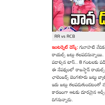
RR vs RCB
ఇంటర్నెట్ డెస్క్:
గువాహటి వేదిక
రాయల్స్ జట్లు తలపడనున్నాయి.
పడాల్సిన టాస్.. 8 గంటలకు పడ
ఈ నేపథ్యంలో రాజస్థాన్ రాయల్స్
ఛాలెంజర్స్ బెంగళూరు జట్టు బ్యా
ఇరు జట్లు తలపడుతుండటంతో మర
కారణంగా ఆటకు దూరమైన ఆర్సీబీ స్
దిగనున్నాడు.