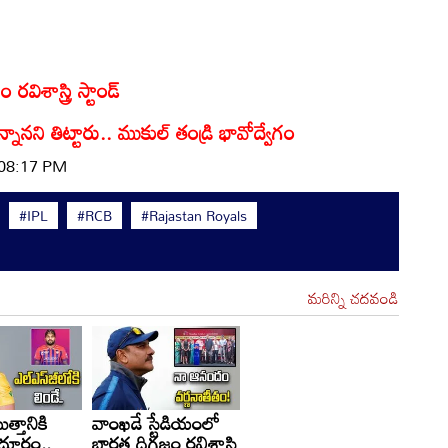
విశాస్త్రి స్టాండ్
నానని తిట్టారు.. ముకుల్ తండ్రి భావోద్వేగం
 08:17 PM
#IPL
#RCB
#Rajastan Royals
మరిన్ని చదవండి
త్తానికి
వాంఖడే స్టేడియంలో
దూరం..
భారత దిగ్గజం రవిశాస్త్రి