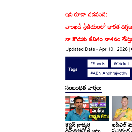
ఇవి కూడా చదవండి:
వాంఖడే స్టేడియంలో భారత దిగ్గజం ర
నా కొడుకు జీవితం నాశనం చేస్తున్
Updated Date - Apr 10 , 2026 |
#Sports
#Cricket
Tags
#ABN Andhrajyothy
సంబంధిత వార్తలు
కెప్టెన్ బాధ్యత
ఐపీఎల్ మొ
తీసుకోకపోతే జట్టు
హసరంగ 