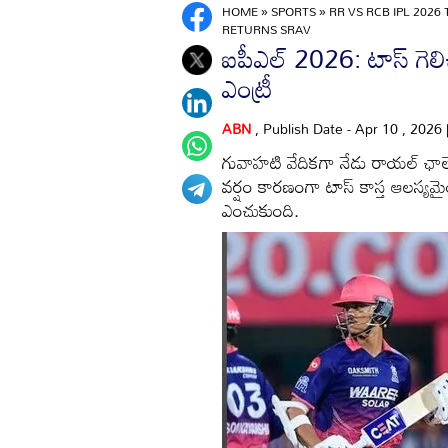
HOME
»
SPORTS
»
RR VS RCB IPL 202
RETURNS SRAV
ఐపీఎల్ 2026: టాస్ గెలిచిన
ఎంట్రీ
ABN
, Publish Date - Apr 10 , 2026
గువాహటి వేదికగా నేడు రాయల్ ఛాలె
వర్షం కారణంగా టాస్ కాస్త ఆలస్యమైంద
ఎంచుకుంది.