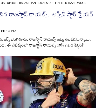
6 TOSS UPDATE RAJASTHAN ROYALS OPT TO FIELD HAZLEWOOD
 రాజస్థాన్ రాయల్స్.. ఆర్సీబీ స్టార్ ప్లేయర్
 | 08:14 PM
ంజర్స్ బెంగళూరు, రాజస్థాన్ రాయల్స్ జట్లు తలపడనున్నాయి.
ి. ఈ నేపథ్యంలో రాజస్థాన్ రాయల్స్ టాస్ గెలిచి ఫీల్డింగ్