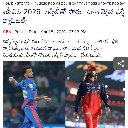
HOME
»
SPORTS
»
IPL 2026 RCB VS DELHI CAPITALS TOSS UPDATE RCB BAT
ఐపీఎల్ 2026: ఆర్సీబీతో పోరు.. టాస్ నెగ్గిన ఢిల్లీ
క్యాపిటల్స్
ABN
, Publish Date - Apr 18 , 2026 | 03:13 PM
చిన్నస్వామి స్టేడియం వేదికగా రాయల్ ఛాలెంజర్స్ బెంగళూరు, ఢిల్లీ
క్యాపిటల్స్ జట్లు తలపడనున్నాయి. టాస్ నెగ్గిన ఢిల్లీ ఫీల్డింగ్
ఎంచుకుంది. దీంతో తొలుత ఆర్సీబీ బ్యాటింగ్ చేయనుంది.