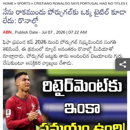
HOME
»
SPORTS
»
CRISTIANO RONALDO SAYS PORTUGAL HAD NO TITLES BE
నేను రాకముందు పోర్చుగల్‌కు ఒక్క టైటిల్ కూడా
లేదు: రొనాల్డో
ABN
, Publish Date - Jul 07 , 2026 | 07:22 AM
ఫిఫా ప్రపంచ కప్ 2026 నుంచి పోర్చుగల్ నిష్క్రమించిన సంగతి
తెలిసిందే. ఈ క్రమంలో మ్యాచ్ అనంతరం రొనాల్డో మీడియాతో
మాట్లాడాడు. పోర్చుగల్ జట్టుకు తాను అందించిన విజయాలను గుర్తు
చేసుకుంటూ ఆసక్తికర వ్యాఖ్యలు చేశాడు.