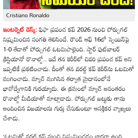
Cristiano Ronaldo
ఇంటర్నెట్ డెస్క్:
ఫిఫా ప్రపంచ కప్ 2026 నుంచి పోర్చుగల్
నిష్క్రమించిన సంగతి తెలిసిందే. రౌండ్ ఆఫ్ 16లో స్పెయిన్‌పై
1-0 తేడాతో పోర్చుగల్ ఓటమిపాలైంది. స్టార్ ఫుట్‌బాలర్
క్రిస్టియానో రొనాల్డో.. ఇదే తన కెరీర్‌లో చివరి ప్రపంచ కప్ అని
ఇప్పటికే ప్రకటించాడు. దీంతో తన వరల్డ్ కప్ కెరీర్‌ను ఓటమితో
ముగించాడు. మ్యాచ్ ముగిసిన తర్వాత మైదానంలోనే
భావోద్వేగానికి గురయ్యాడు. ఈ క్రమంలో మ్యాచ్ అనంతరం
రొనాల్డో మీడియాతో మాట్లాడాడు. పోర్చుగల్ జట్టుకు తాను
అందించిన విజయాలను గుర్తు చేసుకుంటూ ఆసక్తికర వ్యాఖ్యలు
చేశాడు.
‘ఓటమితో వరల్డ్ కప్ నుంచి నిష్ర్కమించడం బాధగా ఉంది.