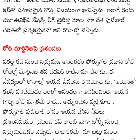
కప్‌తో సమానమైన గొప్ప విజయంగా భావిస్తాను. అలాగే రెండు
యూఈఎఫ్ఏ నేషన్స్ లీగ్ టైటిళ్లు కూడా మా దేశ ఫుట్‌బాల్
చరిత్రలో ప్రత్యేకమైనవే’ అని రొనాల్డో చెప్పాడు.
కోచ్ మార్టినెజ్‌పై ప్రశంసలు
వరల్డ్‌ కప్ నుంచి నిష్క్రమణ అనంతరం పోర్చుగల్ ప్రధాన కోచ్
రోబర్టో మార్టినెజ్ తన పదవికి రాజీనామా చేశాడు. ఈ
నేపథ్యంలో రొనాల్డో ఆయన సేవలను కొనియాడాడు. ‘ఆయనతో
కలిసి పనిచేయడం ఎంతో ఆనందంగా అనిపించింది. ఆయన
గొప్ప కోచ్ మాత్రమే కాదు.. అద్భుతమైన వ్యక్తి కూడా.
పోర్చుగల్ ఫుట్‌బాల్ కోసం ఆయన చేసిన సేవలు
ప్రశంసనీయం. ప్రపంచ కప్ లాంటి మెగా టోర్నీ నుంచి
నిష్క్రమించడం ఎప్పుడూ బాధాకరమే. మా జట్టు మంచి