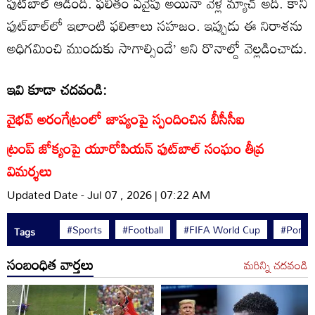
ఫుట్‌బాల్ ఆడింది. ఫలితం ఏవైపు అయినా వెళ్లే మ్యాచ్ అది. కానీ
ఫుట్‌బాల్‌లో ఇలాంటి ఫలితాలు సహజం. ఇప్పుడు ఈ నిరాశను
అధిగమించి ముందుకు సాగాల్సిందే’ అని రొనాల్డో వెల్లడించాడు.
ఇవి కూడా చదవండి:
వైభవ్ అరంగేట్రంలో జాప్యంపై స్పందించిన బీసీసీఐ
ట్రంప్‌ జోక్యంపై యూరోపియన్ ఫుట్‌బాల్ సంఘం తీవ్ర
విమర్శలు
Updated Date - Jul 07 , 2026 | 07:22 AM
#Sports
#Football
#FIFA World Cup
#Portug
Tags
సంబంధిత వార్తలు
మరిన్ని చదవండి