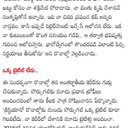
జట్టు కోసం నా శక్తిమేర పోరాడాను. నా వంతు కృషి చేశాననే
సంతృప్తితోనే ఉన్నాను. ఇది నా చివరి ప్రపంచ కప్ అన్నది
వాస్తవం. కానీ ఇప్పుడే రిటైర్‌మెంట్ ఇచ్చేసే ఆలోచన లేదు. ఇక
నా కుటుంబంతో కొంత సమయం గడిపి.. ఆ తర్వాత భవిష్యత్తు
గురించి ఆలోచిస్తాను. భావోద్వేగంలో తొందరపడి ఎలాంటి పిచ్చి
నిర్ణయాలు తీసుకోను’ అని రొనాల్డో వెల్లడించాడు.
ఒక్క టైటిల్ లేదు..
ఈ సందర్భంగా రొనాల్డో తన అంతర్జాతీయ కెరీర్‌ను గుర్తు
చేసుకున్నాడు. పోర్చుగల్‌కు మూడు ప్రధాన ట్రోఫీలు
అందించడంలో తాను కీలక పాత్ర పోషించానని పేర్కొన్నాడు.
‘క్రిస్టియానో రొనాల్డోకు ముందు పోర్చుగల్ ఒక్క టైటిల్ కూడా
గెలవలేదు. నా కెరీర్‌లో దేశానికి మూడు టైటిళ్లు అందించా.
2016లో గెలిచిన యూరోపియన్ ఛాంపియన్‌షిప్ నాకు వరల్డ్‌