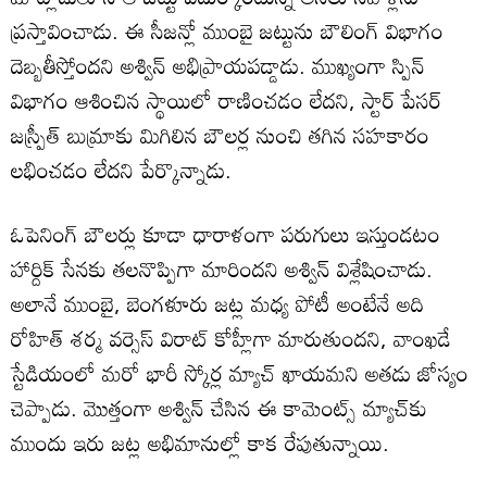
ప్రస్తావించాడు. ఈ సీజన్లో ముంబై జట్టును బౌలింగ్ విభాగం
దెబ్బతీస్తోందని అశ్విన్ అభిప్రాయపడ్డాడు. ముఖ్యంగా స్పిన్
విభాగం ఆశించిన స్థాయిలో రాణించడం లేదని, స్టార్ పేసర్
జస్ప్రీత్ బుమ్రాకు మిగిలిన బౌలర్ల నుంచి తగిన సహకారం
లభించడం లేదని పేర్కొన్నాడు.
ఓపెనింగ్ బౌలర్లు కూడా ధారాళంగా పరుగులు ఇస్తుండటం
హార్దిక్ సేనకు తలనొప్పిగా మారిందని అశ్విన్ విశ్లేషించాడు.
అలానే ముంబై, బెంగళూరు జట్ల మధ్య పోటీ అంటేనే అది
రోహిత్ శర్మ వర్సెస్ విరాట్ కోహ్లీగా మారుతుందని, వాంఖడే
స్టేడియంలో మరో భారీ స్కోర్ల మ్యాచ్ ఖాయమని అతడు జోస్యం
చెప్పాడు. మొత్తంగా అశ్విన్ చేసిన ఈ కామెంట్స్ మ్యాచ్‌కు
ముందు ఇరు జట్ల అభిమానుల్లో కాక రేపుతున్నాయి.