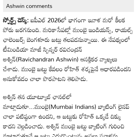
Ashwin comments
స్పోర్ట్స్ డెస్క్:
ఐపీఎల్ 2026లో భాగంగా ఇవాళ మరో కీలక
పోరు జరగనుంది. మరికాసేపట్లో ముంబై ఇండియన్స్, రాయల్స్
ఛాలెంజర్స్ బెంగళూరు జట్లు తలపడనున్నాయి. ఈ నేపథ్యంలో
టీమిండియా మాజీ స్పిన్నర్ రవిచంద్రన్
అశ్విన్(Ravichandran Ashwin) ఆసక్తికర వ్యాఖ్యలు
చేశాడు. ముంబై జట్టు కేవలం రోహిత్ శర్మపైనే ఆధారపడిందని
అనుకోవడం చాలా పొరపాటని తెలిపాడు.
అశ్విన్ తన యూట్యూబ్ ఛానల్‌లో
మాట్లాడుతూ...ముంబై(Mumbai Indians) బ్యాటింగ్ లైనప్
చాలా పటిష్ఠంగా ఉందని, ఆ జట్టుకు రోహిత్ ఒక్కడే దిక్కు
కాదని వెల్లడించాడు. అశ్విన్ ముంబై జట్టు బ్యాటింగ్ గురించి
మాట్లాడుతూనే ఆ జట్టు ఎదుర్కొంటున్న అసలు సవాళ్లను