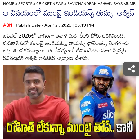
HOME
»
SPORTS
»
CRICKET NEWS
»
RAVICHANDRAN ASHWIN SAYS MUMBAI
ఆ విషయంలో ముంబై ఇండియన్స్ తుస్సు: అశ్విన్
ABN
, Publish Date - Apr 12 , 2026 | 05:19 PM
ఐపీఎల్ 2026లో భాగంగా ఇవాళ మరో కీలక పోరు జరగనుంది.
మరికాసేపట్లో ముంబై ఇండియన్స్, రాయల్స్ ఛాలెంజర్స్ బెంగళూరు
జట్లు తలపడనున్నాయి. ఈ నేపథ్యంలో టీమిండియా మాజీ స్పిన్నర్
రవిచంద్రన్ అశ్విన్ ఆసక్తికర వ్యాఖ్యలు చేశాడు.