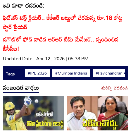
ఇవి కూడా చదవండి:
ఫిట్‌నెస్ టెస్ట్ క్లియర్.. కేకేఆర్‌ జట్టులో చేరనున్న రూ.18 కోట్ల
స్టార్ ప్లేయర్
డగౌట్‌లో ఫోన్ వాడిన ఆర్ఆర్ టీమ్ మేనేజర్.. స్పందించిన
బీసీసీఐ!
Updated Date - Apr 12 , 2026 | 05:38 PM
#IPL 2026
#Mumbai Indians
#Ravichandran As
Tags
సంబంధిత వార్తలు
మరిన్ని చదవండి