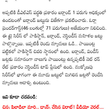
అప్పటికి డీఎల్‌ఎస్‌ పద్ధతి ప్రకారం ఐర్లాండ్ 1 పరుగు ఆధిక్యంలో
ఉండటంతో ఐర్లాండ్ జట్టును విజేతగా ప్రకటించారు. ఓర్లా
ప్రెండర్‌గాస్ట్(46 బంతుల్లో 71 పరుగులు) అజేయంగా నిలిచింది.
ఈ ట్రై సిరీస్ లో పాకిస్థాన్, ఐర్లాండ్, వెస్టిండీస్ మహిళల జట్టు
పాల్గొన్నాయి. ఇప్పటికీ రెండు మ్యాచులు ఓడి.. పాయింట్ల
పట్టికలో పాకిస్థాన్ చివరి స్థానంలో ఉంది. ఐర్లాండ్, విండీస్
జట్లకు సమానంగా నాలుగు పాయింట్లు ఉన్నప్పటికీ నెట్ రన్
రేట్ ప్రకారం వెస్టిండీస్ టాప్ ప్లేసులో ఉంది. ముక్కోణపు
సిరీస్‌లో భాగంగా ఈ మూడు జట్టులో మిగిలిన జట్లతో రెండేసి
మ్యాచులు ఆడాల్సి ఉంటుంది.
ఇవి కూడా చదవండి:
చిన్న పిల్లాడిలా మారి.. డ్యాన్స్ చేసిన విరాట్! వీడియో వైరల్...