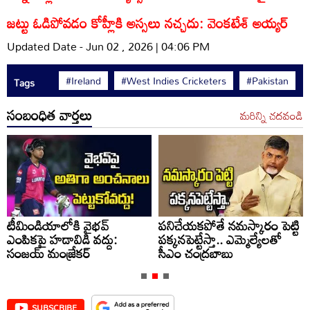
జట్టు ఓడిపోవడం కోహ్లీకి అస్సలు నచ్చదు: వెంకటేశ్ అయ్యర్
Updated Date - Jun 02 , 2026 | 04:06 PM
#Ireland
#West Indies Cricketers
#Pakistan
Tags
సంబంధిత వార్తలు
మరిన్ని చదవండి
టీమిండియాలోకి వైభవ్
పనిచేయకపోతే నమస్కారం పెట్టి
ఎంపికపై హడావిడి వద్దు:
పక్కనపెట్టేస్తా.. ఎమ్మెల్యేలతో
సంజయ్ మంజ్రేకర్
సీఎం చంద్రబాబు
SUBSCRIBE