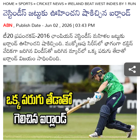
HOME
»
SPORTS
»
CRICKET NEWS
»
IRELAND BEAT WEST INDIES BY 1 RUN 
వెస్టిండీస్ జట్టుకు ఊహించని షాకిచ్చిన ఐర్లాండ్
ABN
, Publish Date - Jun 02 , 2026 | 03:43 PM
టీ20 ప్రపంచ‌క‌ప్‌-2016 ఛాంపియ‌న్ వెస్టిండీస్‌ మ‌హిళ‌ల జ‌ట్టుకు
ఐర్లాండ్ ఊహించ‌ని షాకిచ్చింది. ముక్కోణపు సిరీస్‌లో భాగంగా డ‌బ్లిన్
వేదిక‌గా జ‌రిగిన విండీస్‌తో జ‌రిగిన మ్యాచ్‌లో ఒక్క ప‌రుగు తేడాతో
ఐర్లాండ్ విజ‌యం సాధించింది.