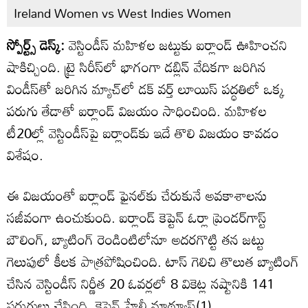
Ireland Women vs West Indies Women
స్పోర్ట్స్ డెస్క్:
వెస్టిండీస్‌ మహిళల జట్టుకు ఐర్లాండ్ ఊహించ‌ని
షాకిచ్చింది. ట్రై సిరీస్‌లో భాగంగా డ‌బ్లిన్ వేదిక‌గా జ‌రిగిన
విండీస్‌తో జ‌రిగిన మ్యాచ్‌లో డక్ వర్త్ లూయిస్ పద్ధతిలో ఒక్క
ప‌రుగు తేడాతో ఐర్లాండ్ విజ‌యం సాధించింది. మ‌హిళ‌ల
టీ20ల్లో వెస్టిండీస్‌పై ఐర్లాండ్‌కు ఇదే తొలి విజ‌యం కావ‌డం
విశేషం.
ఈ విజయంతో ఐర్లాండ్ ఫైనల్‌కు చేరుకునే అవకాశాలను
సజీవంగా ఉంచుకుంది. ఐర్లాండ్ కెప్టెన్ ఓర్లా ప్రెండర్‌గాస్ట్
బౌలింగ్, బ్యాటింగ్ రెండింటిలోనూ అదరగొట్టి తన జట్టు
గెలుపులో కీలక పాత్రపోషించింది. టాస్ గెలిచి తొలుత బ్యాటింగ్
చేసిన వెస్టిండీస్ నిర్ణీత 20 ఓవర్లలో 8 వికెట్ల నష్టానికి 141
పరుగులు చేసింది. కెప్టెన్‌ హేలీ మాథ్యూస్‌(1),