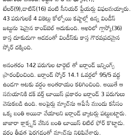
టేలర్‌(9),డాటిన్‌(16) వంటి సీనియర్‌ ప్లేయర్లు విఫలమయ్యారు.
43 పరుగులకే 4 వికెట్లు కోల్పోయి కష్టాల్లో ఉన్న విండీస్
జట్టును షెమైన కాంప్‌బెల్ ఆదుకుంది. ఆఖరిలో గ్లాస్కో(36)
కాస్త దూకుడుగా ఆడడంతో విండీస్‌‌కు కాస్త గౌరవప్రదమైన
స్కోర్‌ దక్కింది.
అనంతరం 142 పరుగుల టార్గెట్ తో ఐర్లాండ్‌ ఇన్నింగ్స్
ప్రారంభించింది. ఐర్లాండ్ స్కోర్‌ 14.1 ఓవర్లలో 95/5 వద్ద
ఉండగా ఆటకు వర్షం అంతరాయం కలిగించింది. అయితే ఆ
సమయానికి డక్ వర్త్ లూయిస్ ప్రకారం ఐర్లాండ్‌ 3 పరుగులు
వెనుకబడి ఉంది. అంపైర్లు మ్యాచ్‌ను ఆపేసే ముందు కనీసం
ఒక్క బంతి అయినా వేయాలని ఐర్లాండ్‌ బ్యాటర్లు పట్టుబట్టారు.
జాజారా క్లాక్స్టన్ వేసిన బంతి లూయిస్ లిటిల్ ఫోర్ కొట్టాడు.
వర్షం తీవ్రత పెరగడంతో మ్యాచ్‌ను నిలిపివేశారు.